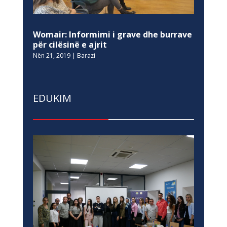
Womair: Informimi i grave dhe burrave
për cilësinë e ajrit
Nën 21, 2019
|
Barazi
EDUKIM