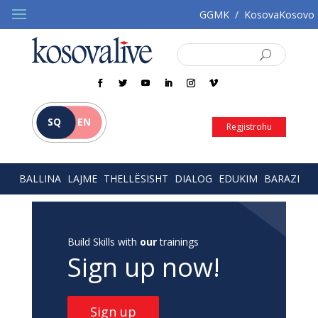
GGMK
/
KosovaKosovo
SQ
EN
Regjistrohu
BALLINA
LAJME
THELLËSISHT
DIALOG
EDUKIM
BARAZI
Build Skills with
our
trainings
Sign up now!
Sign up