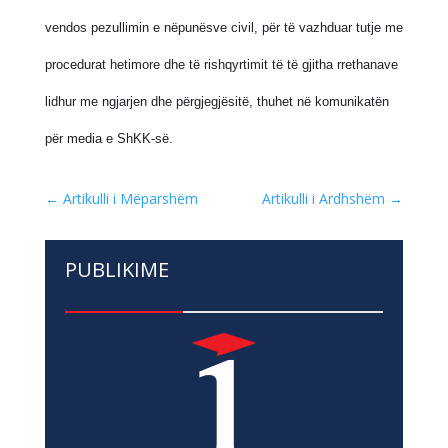
vendos pezullimin e nëpunësve civil, për të vazhduar tutje me
procedurat hetimore dhe të rishqyrtimit të të gjitha rrethanave
lidhur me ngjarjen dhe përgjegjësitë, thuhet në komunikatën
për media e ShKK-së.
←
Artikulli i Mëparshëm
Artikulli i Ardhshëm
→
PUBLIKIME