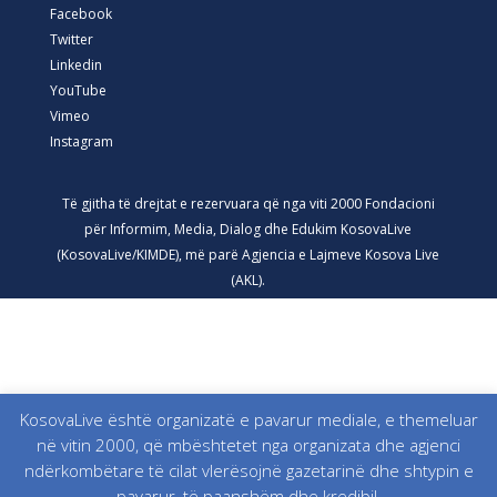
Facebook
Twitter
Linkedin
YouTube
Vimeo
Instagram
Të gjitha të drejtat e rezervuara që nga viti 2000 Fondacioni
për Informim, Media, Dialog dhe Edukim KosovaLive
(KosovaLive/KIMDE), më parë Agjencia e Lajmeve Kosova Live
(AKL).
KosovaLive është organizatë e pavarur mediale, e themeluar
në vitin 2000, që mbështetet nga organizata dhe agjenci
ndërkombëtare të cilat vlerësojnë gazetarinë dhe shtypin e
pavarur, të paanshëm dhe kredibil.