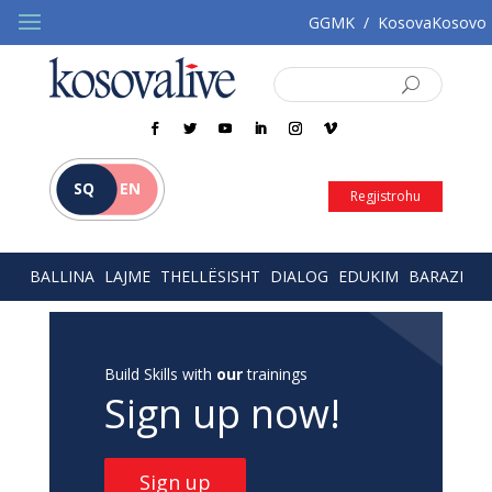
GGMK
/
KosovaKosovo
SQ
EN
Regjistrohu
BALLINA
LAJME
THELLËSISHT
DIALOG
EDUKIM
BARAZI
Build Skills with
our
trainings
Sign up now!
Sign up