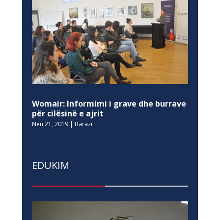
Womair: Informimi i grave dhe burrave
për cilësinë e ajrit
Nën 21, 2019
|
Barazi
EDUKIM