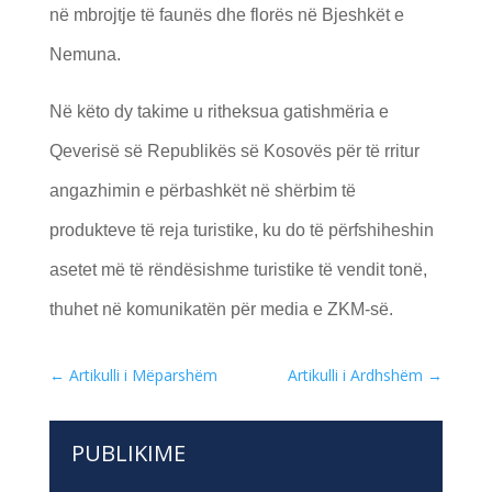
në mbrojtje të faunës dhe florës në Bjeshkët e
Nemuna.
Në këto dy takime u ritheksua gatishmëria e
Qeverisë së Republikës së Kosovës për të rritur
angazhimin e përbashkët në shërbim të
produkteve të reja turistike, ku do të përfshiheshin
asetet më të rëndësishme turistike të vendit tonë,
thuhet në komunikatën për media e ZKM-së.
←
Artikulli i Mëparshëm
Artikulli i Ardhshëm
→
PUBLIKIME