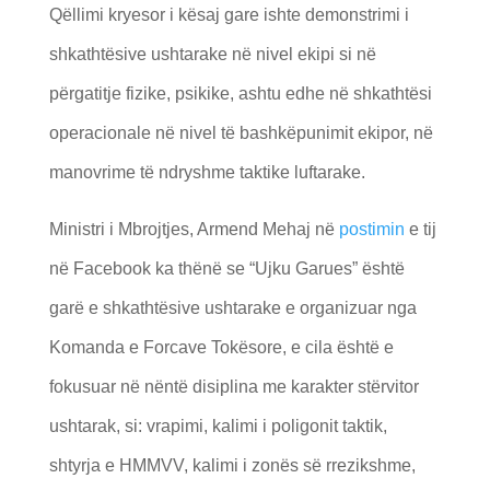
Qëllimi kryesor i kësaj gare ishte demonstrimi i
shkathtësive ushtarake në nivel ekipi si në
përgatitje fizike, psikike, ashtu edhe në shkathtësi
operacionale në nivel të bashkëpunimit ekipor, në
manovrime të ndryshme taktike luftarake.
Ministri i Mbrojtjes, Armend Mehaj në
postimin
e tij
në Facebook ka thënë se “Ujku Garues” është
garë e shkathtësive ushtarake e organizuar nga
Komanda e Forcave Tokësore, e cila është e
fokusuar në nëntë disiplina me karakter stërvitor
ushtarak, si: vrapimi, kalimi i poligonit taktik,
shtyrja e HMMVV, kalimi i zonës së rrezikshme,