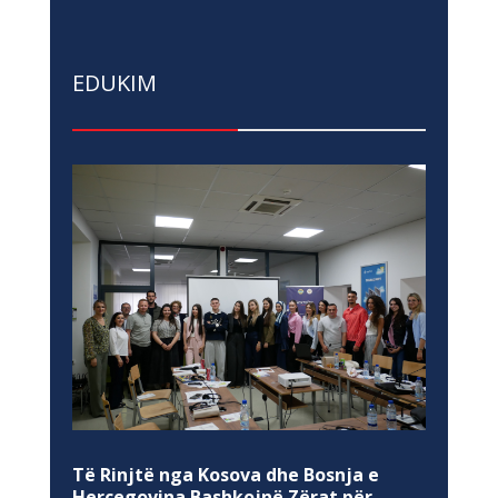
EDUKIM
Të Rinjtë nga Kosova dhe Bosnja e
Hercegovina Bashkojnë Zërat për