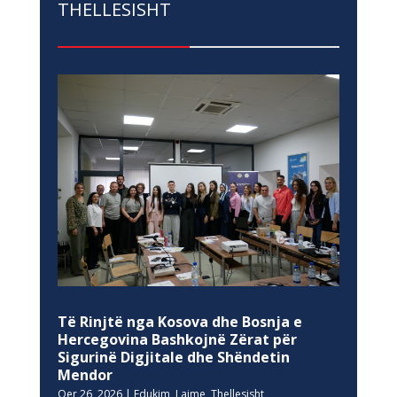
THELLESISHT
Të Rinjtë nga Kosova dhe Bosnja e
Hercegovina Bashkojnë Zërat për
Sigurinë Digjitale dhe Shëndetin
Mendor
Qer 26, 2026
|
Edukim
,
Lajme
,
Thellesisht