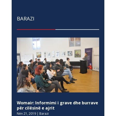
BARAZI
Womair: Informimi i grave dhe burrave
për cilësinë e ajrit
Nën 21, 2019
|
Barazi