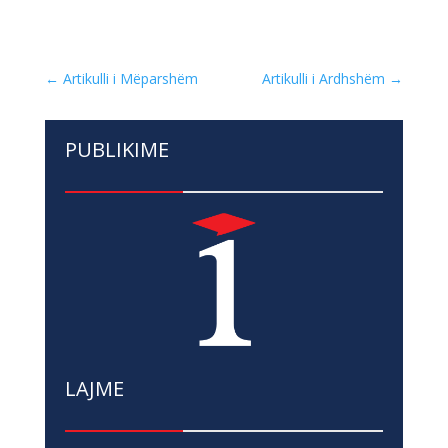
←
Artikulli i Mëparshëm
Artikulli i Ardhshëm
→
PUBLIKIME
LAJME