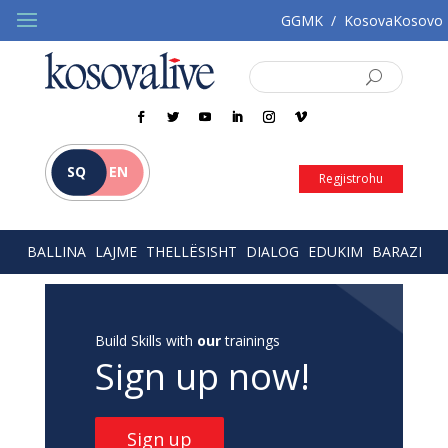
GGMK
/
KosovaKosovo
SQ
EN
Regjistrohu
BALLINA
LAJME
THELLËSISHT
DIALOG
EDUKIM
BARAZI
Build Skills with
our
trainings
Sign up now!
Sign up