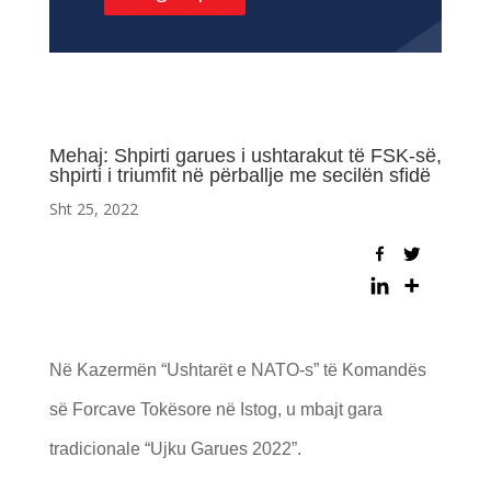
Mehaj: Shpirti garues i ushtarakut të FSK-së,
shpirti i triumfit në përballje me secilën sfidë
Sht 25, 2022
Në Kazermën “Ushtarët e NATO-s” të Komandës
së Forcave Tokësore në Istog, u mbajt gara
tradicionale “Ujku Garues 2022”.