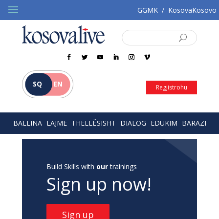
GGMK
/
KosovaKosovo
SQ
EN
Regjistrohu
BALLINA
LAJME
THELLËSISHT
DIALOG
EDUKIM
BARAZI
Build Skills with
our
trainings
Sign up now!
Sign up