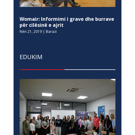
Womair: Informimi i grave dhe burrave
për cilësinë e ajrit
Nën 21, 2019
|
Barazi
EDUKIM