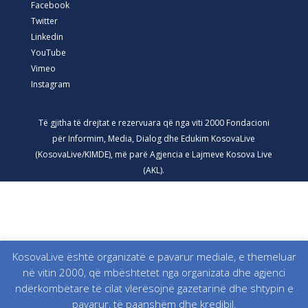
Facebook
Twitter
Linkedin
YouTube
Vimeo
Instagram
Të gjitha të drejtat e rezervuara që nga viti 2000 Fondacioni
për Informim, Media, Dialog dhe Edukim KosovaLive
(KosovaLive/KIMDE), më parë Agjencia e Lajmeve Kosova Live
(AKL).
KosovaLive është organizatë e pavarur mediale, e themeluar
në vitin 2000, që mbështetet nga organizata dhe agjenci
ndërkombëtare të cilat vlerësojnë gazetarinë dhe shtypin e
pavarur, të paanshëm dhe kredibil.