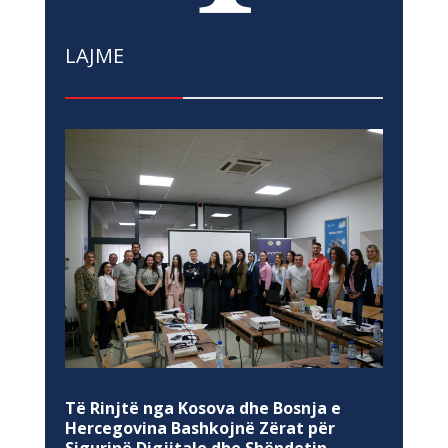
LAJME
Të Rinjtë nga Kosova dhe Bosnja e
Hercegovina Bashkojnë Zërat për
Sigurinë Digjitale dhe Shëndetin