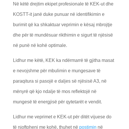
Në këtë drejtim ekipet profesionale të KEK-ut dhe
KOSTT-it janë duke punuar në identifikimin e
burimit që ka shkaktuar veprimin e kësaj mbrojtje
dhe për të mundësuar rikthimin e sigurt të njësisë
në punë në kohë optimale.
Lidhur me këtë, KEK ka ndërmarrë të gjitha masat
e nevojshme për mbulimin e mungesave të
paraqitura si pasojë e daljes së njësisë A3, në
mënyrë që kjo ndalje të mos reflektojë në
mungesë të energjisë për qytetarët e vendit.
Lidhur me veprimet e KEK-ut për ditët vijuese do
të njoftoheni me kohë, thuhet në
postimin
në