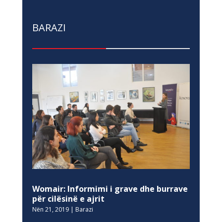
BARAZI
Womair: Informimi i grave dhe burrave
për cilësinë e ajrit
Nën 21, 2019
|
Barazi