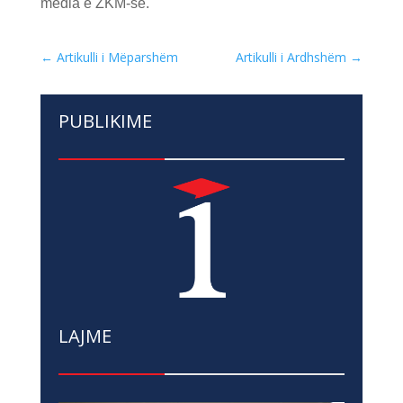
media e ZKM-së.
←
Artikulli i Mëparshëm
Artikulli i Ardhshëm
→
PUBLIKIME
LAJME