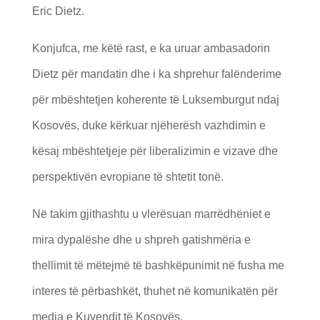
Eric Dietz.
Konjufca, me këtë rast, e ka uruar ambasadorin
Dietz për mandatin dhe i ka shprehur falënderime
për mbështetjen koherente të Luksemburgut ndaj
Kosovës, duke kërkuar njëherësh vazhdimin e
kësaj mbështetjeje për liberalizimin e vizave dhe
perspektivën evropiane të shtetit tonë.
Në takim gjithashtu u vlerësuan marrëdhëniet e
mira dypalëshe dhe u shpreh gatishmëria e
thellimit të mëtejmë të bashkëpunimit në fusha me
interes të përbashkët, thuhet në komunikatën për
media e Kuvendit të Kosovës.