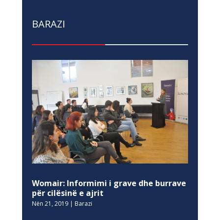
BARAZI
Womair: Informimi i grave dhe burrave
për cilësinë e ajrit
Nën 21, 2019
|
Barazi