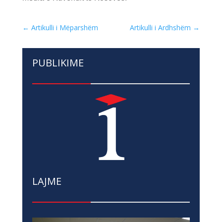
←
Artikulli i Mëparshëm
Artikulli i Ardhshëm
→
PUBLIKIME
LAJME