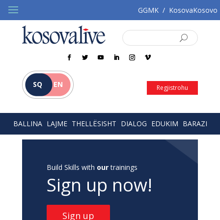
GGMK
/
KosovaKosovo
SQ
EN
Regjistrohu
BALLINA
LAJME
THELLËSISHT
DIALOG
EDUKIM
BARAZI
Build Skills with
our
trainings
Sign up now!
Sign up