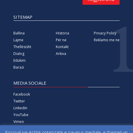
SITEMAP
Ballina
Historia
Privacy Policy
Lajme
Për ne
Reklamo me ne
Thellësisht
Kontakt
Dialog
Arkiva
Edukim
Barazi
MEDIA SOCIALE
Facebook
Twitter
Linkedin
YouTube
Vimeo
Instagram
KosovaLive është organizatë e pavarur mediale, e themeluar