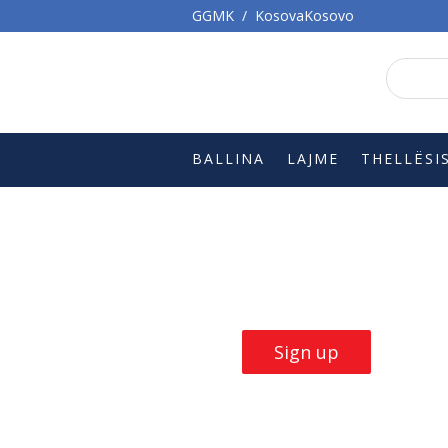
GGMK
/
KosovaKosovo
BALLINA
LAJME
THELLËSI
Build Skills with
our
trainings
Sign up now
Sign up