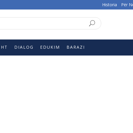
Historia
Për N
SQ
EN
SHT
DIALOG
EDUKIM
BARAZI
!