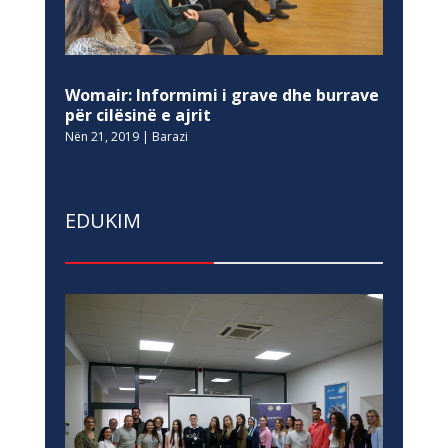
Womair: Informimi i grave dhe burrave
për cilësinë e ajrit
Nën 21, 2019
|
Barazi
EDUKIM