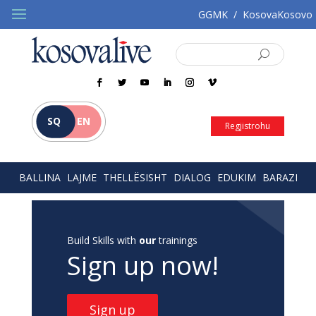
GGMK
/
KosovaKosovo
SQ
EN
Regjistrohu
BALLINA
LAJME
THELLËSISHT
DIALOG
EDUKIM
BARAZI
Build Skills with
our
trainings
Sign up now!
Sign up