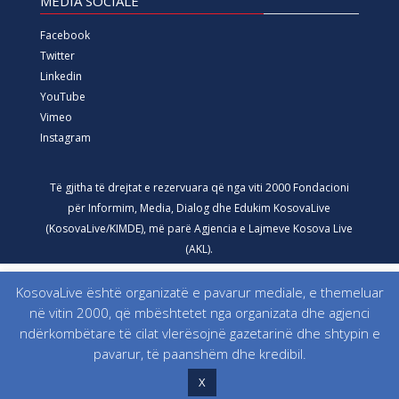
MEDIA SOCIALE
Facebook
Twitter
Linkedin
YouTube
Vimeo
Instagram
Të gjitha të drejtat e rezervuara që nga viti 2000 Fondacioni
për Informim, Media, Dialog dhe Edukim KosovaLive
(KosovaLive/KIMDE), më parë Agjencia e Lajmeve Kosova Live
(AKL).
KosovaLive është organizatë e pavarur mediale, e themeluar
në vitin 2000, që mbështetet nga organizata dhe agjenci
ndërkombëtare të cilat vlerësojnë gazetarinë dhe shtypin e
pavarur, të paanshëm dhe kredibil.
X