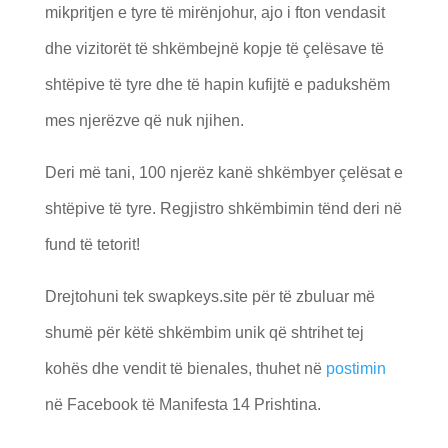
mikpritjen e tyre të mirënjohur, ajo i fton vendasit
dhe vizitorët të shkëmbejnë kopje të çelësave të
shtëpive të tyre dhe të hapin kufijtë e padukshëm
mes njerëzve që nuk njihen.
Deri më tani, 100 njerëz kanë shkëmbyer çelësat e
shtëpive të tyre. Regjistro shkëmbimin tënd deri në
fund të tetorit!
Drejtohuni tek swapkeys.site për të zbuluar më
shumë për këtë shkëmbim unik që shtrihet tej
kohës dhe vendit të bienales, thuhet në
postimin
në Facebook të Manifesta 14 Prishtina.