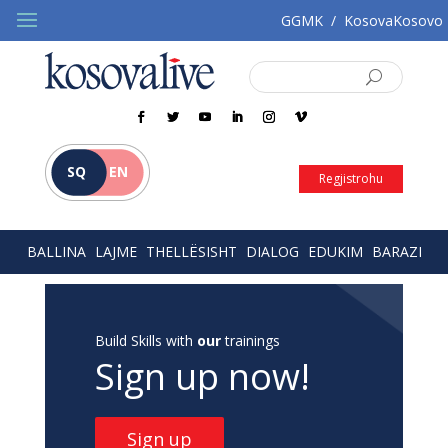
GGMK
/
KosovaKosovo
SQ
EN
Regjistrohu
BALLINA
LAJME
THELLËSISHT
DIALOG
EDUKIM
BARAZI
Build Skills with
our
trainings
Sign up now!
Sign up