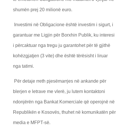
shumën prej 20 milionë euro.
Investimi në Obligacione është investim i sigurt, i
garantuar me Ligjin për Borxhin Publik, ku interesi
i përcaktuar nga tregu ju garantohet për të gjithë
kohëzgjatjen (3 vite) dhe është tërësisht i liruar
nga tatimi.
Për detaje rreth pjesëmarrjes në ankande për
blerjen e letrave me vlerë, ju lutem kontaktoni
ndonjërën nga Bankat Komerciale që operojnë në
Republikën e Kosovës, thuhet në komunikatën për
media e MFPT-së.