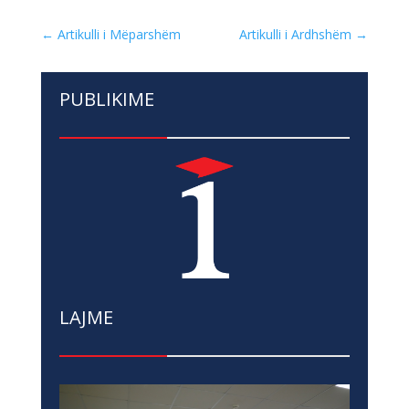
←
Artikulli i Mëparshëm
Artikulli i Ardhshëm
→
PUBLIKIME
LAJME