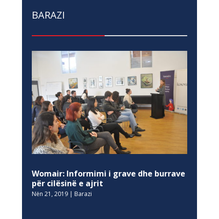
BARAZI
Womair: Informimi i grave dhe burrave
për cilësinë e ajrit
Nën 21, 2019
|
Barazi