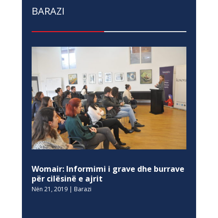
BARAZI
Womair: Informimi i grave dhe burrave
për cilësinë e ajrit
Nën 21, 2019
|
Barazi