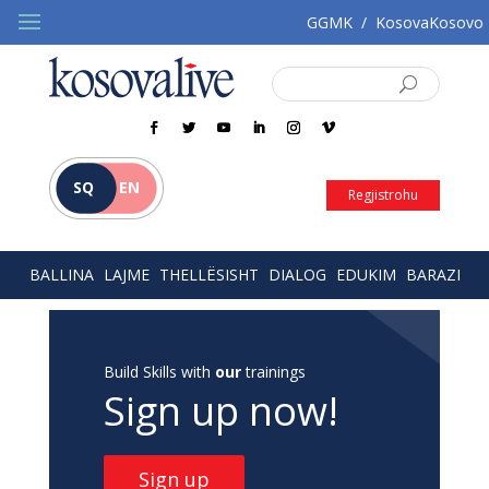
GGMK
/
KosovaKosovo
SQ
EN
Regjistrohu
BALLINA
LAJME
THELLËSISHT
DIALOG
EDUKIM
BARAZI
Build Skills with
our
trainings
Sign up now!
Sign up