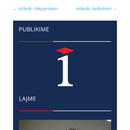
←
Artikulli i Mëparshëm
Artikulli i Ardhshëm
→
PUBLIKIME
LAJME