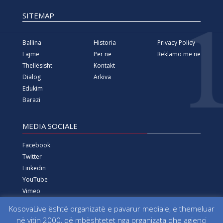
SITEMAP
Ballina
Historia
Privacy Policy
Lajme
Për ne
Reklamo me ne
Thellësisht
Kontakt
Dialog
Arkiva
Edukim
Barazi
MEDIA SOCIALE
Facebook
Twitter
Linkedin
YouTube
Vimeo
Instagram
KosovaLive është organizatë e pavarur mediale, e themeluar
në vitin 2000, që mbështetet nga organizata dhe agjenci