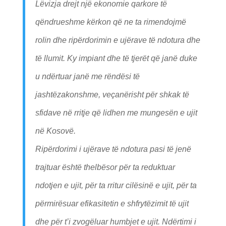
Lëvizja drejt një ekonomie qarkore të
qëndrueshme kërkon që ne ta rimendojmë
rolin dhe ripërdorimin e ujërave të ndotura dhe
të llumit. Ky impiant dhe të tjerët që janë duke
u ndërtuar janë me rëndësi të
jashtëzakonshme, veçanërisht për shkak të
sfidave në rritje që lidhen me mungesën e ujit
në Kosovë.
Ripërdorimi i ujërave të ndotura pasi të jenë
trajtuar është thelbësor për ta reduktuar
ndotjen e ujit, për ta rritur cilësinë e ujit, për ta
përmirësuar efikasitetin e shfrytëzimit të ujit
dhe për t’i zvogëluar humbjet e ujit. Ndërtimi i