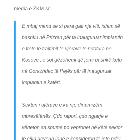
media e ZKM-së.
E mbaj mend se si para gati një viti, ishim së
bashku në Prizren për ta inauguruar impiantin
e tretë të trajtimit të ujërave të ndotura në
Kosovë , e sot gëzohemi që jemi bashkë këtu
në Gorazhdec të Pejës për të inauguruar
impiantin e katërt.
Sektori i ujërave e ka një dinamizëm
mbresëlënës. Çdo raport, çdo ngjarje e
vërteton sa shumë po veprohet në këtë sektor
të cilin qeveria jonë e konsideron të jetë ndër