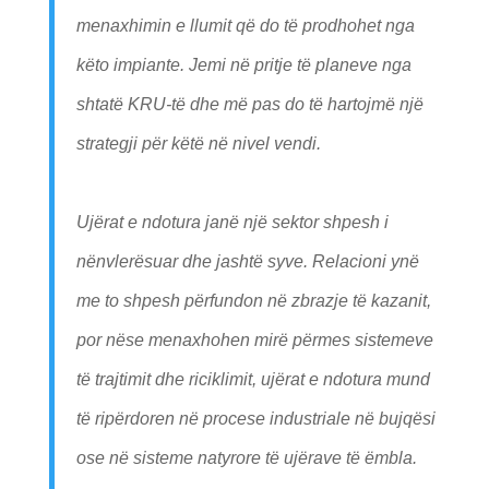
menaxhimin e llumit që do të prodhohet nga
këto impiante. Jemi në pritje të planeve nga
shtatë KRU-të dhe më pas do të hartojmë një
strategji për këtë në nivel vendi.
Ujërat e ndotura janë një sektor shpesh i
nënvlerësuar dhe jashtë syve. Relacioni ynë
me to shpesh përfundon në zbrazje të kazanit,
por nëse menaxhohen mirë përmes sistemeve
të trajtimit dhe riciklimit, ujërat e ndotura mund
të ripërdoren në procese industriale në bujqësi
ose në sisteme natyrore të ujërave të ëmbla.