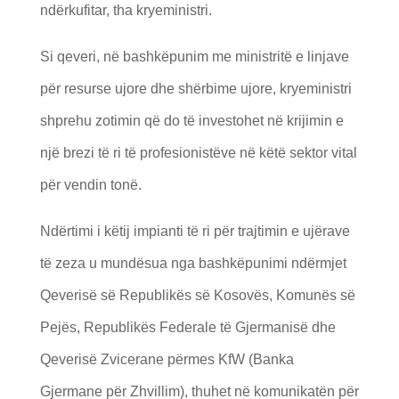
ndërkufitar, tha kryeministri.
Si qeveri, në bashkëpunim me ministritë e linjave
për resurse ujore dhe shërbime ujore, kryeministri
shprehu zotimin që do të investohet në krijimin e
një brezi të ri të profesionistëve në këtë sektor vital
për vendin tonë.
Ndërtimi i këtij impianti të ri për trajtimin e ujërave
të zeza u mundësua nga bashkëpunimi ndërmjet
Qeverisë së Republikës së Kosovës, Komunës së
Pejës, Republikës Federale të Gjermanisë dhe
Qeverisë Zvicerane përmes KfW (Banka
Gjermane për Zhvillim), thuhet në komunikatën për