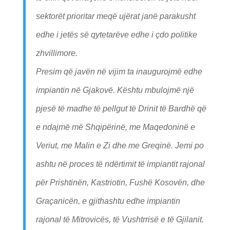
sektorët prioritar meqë ujërat janë parakusht
edhe i jetës së qytetarëve edhe i çdo politike
zhvillimore.
Presim që javën në vijim ta inaugurojmë edhe
impiantin në Gjakovë. Kështu mbulojmë një
pjesë të madhe të pellgut të Drinit të Bardhë që
e ndajmë më Shqipërinë, me Maqedoninë e
Veriut, me Malin e Zi dhe me Greqinë. Jemi po
ashtu në proces të ndërtimit të impiantit rajonal
për Prishtinën, Kastriotin, Fushë Kosovën, dhe
Graçanicën, e gjithashtu edhe impiantin
rajonal të Mitrovicës, të Vushtrrisë e të Gjilanit.