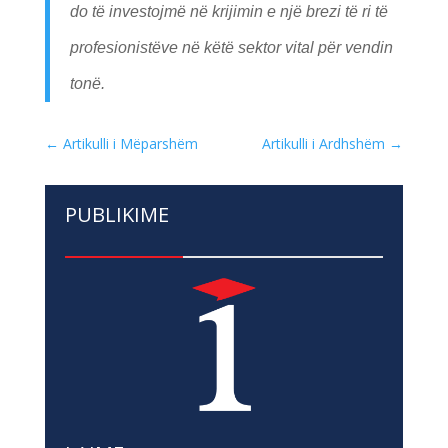
do të investojmë në krijimin e një brezi të ri të
profesionistëve në këtë sektor vital për vendin
tonë.
←
Artikulli i Mëparshëm
Artikulli i Ardhshëm
→
PUBLIKIME