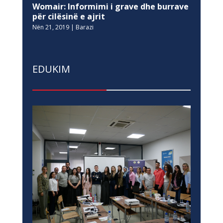
Womair: Informimi i grave dhe burrave
për cilësinë e ajrit
Nën 21, 2019
|
Barazi
EDUKIM