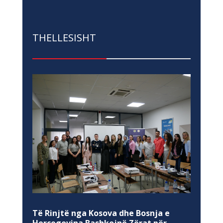
THELLESISHT
Të Rinjtë nga Kosova dhe Bosnja e
Hercegovina Bashkojnë Zërat për