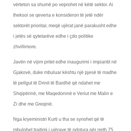
vërteton sa shumë po veprohet në këtë sektor. Ai
theksoi se qeveria e konsideron të jetë ndër
sektorët prioritar, meqë ujërat janë parakusht edhe
i jetës së qytetarëve edhe i çdo politike
zhvillimore.
Javën në vijim pritet edhe inaugurimi i impiantit në
Gjakovë, duke mbuluar kështu një pjesë të madhe
të pellgut të Drinit të Bardhë që ndahet me
Shqipërinë, me Maqedoninë e Veriut me Malin e
Zi dhe me Greqinë.
Nga kryeministri Kurti u tha se synohet që të
mbulohet trajtimi i ujërave të ndotura për rreth 75