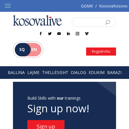
GGMK
/
KosovaKosovo
SQ
EN
Regjistrohu
BALLINA
LAJME
THELLËSISHT
DIALOG
EDUKIM
BARAZI
Build Skills with
our
trainings
Sign up now!
Sign up