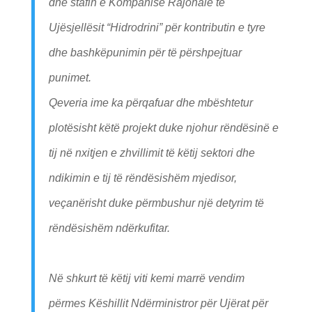
dhe stafin e Kompanisë Rajonale të
Ujësjellësit “Hidrodrini” për kontributin e tyre
dhe bashkëpunimin për të përshpejtuar
punimet.
Qeveria ime ka përqafuar dhe mbështetur
plotësisht këtë projekt duke njohur rëndësinë e
tij në nxitjen e zhvillimit të këtij sektori dhe
ndikimin e tij të rëndësishëm mjedisor,
veçanërisht duke përmbushur një detyrim të
rëndësishëm ndërkufitar.
Në shkurt të këtij viti kemi marrë vendim
përmes Këshillit Ndërministror për Ujërat për