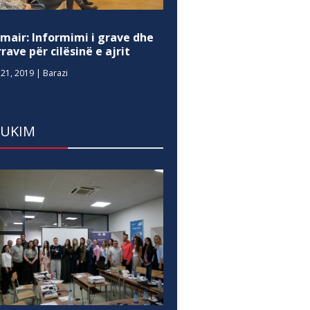
mair: Informimi i grave dhe
rave për cilësinë e ajrit
21, 2019
|
Barazi
DUKIM