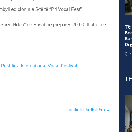
byll edicionin e 5-të të “Pri Vocal Fest”.
“Shën Ndou” në Prishtinë prej orës 20:00, thuhet në
Të
Bo
Ba
Di
Qer 
e
Prishtina International Vocal Festival
TH
Artikulli i Ardhshëm
→