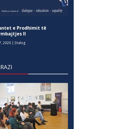
antet e Prodhimit të
mbajtjes II
7, 2020
|
Dialog
RAZI