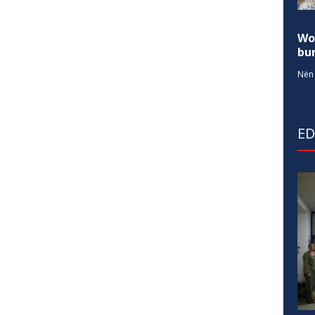
Wo
bur
Nën 
E