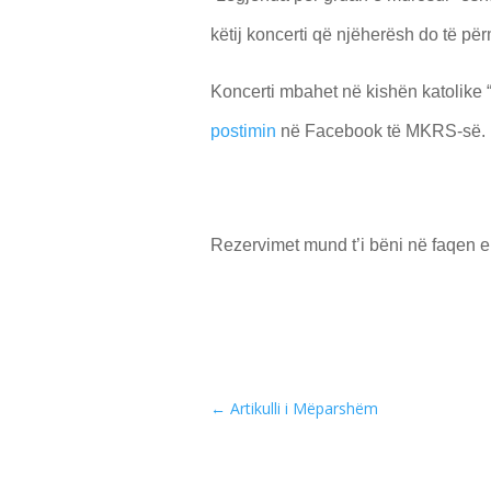
këtij koncerti që njëherësh do të përm
Koncerti mbahet në kishën katolike 
postimin
në Facebook të MKRS-së.
Rezervimet mund t’i bëni në faqen 
←
Artikulli i Mëparshëm