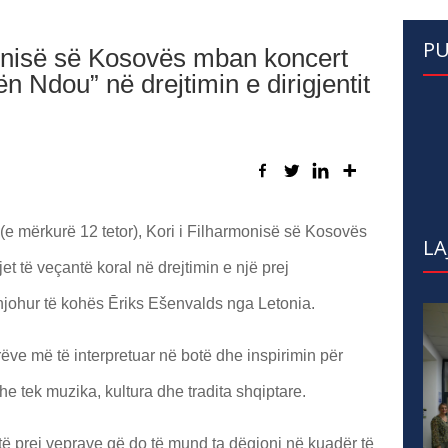
PU
onisë së Kosovës mban koncert
n Ndou” në drejtimin e dirigjentit
e (e mërkurë 12 tetor), Kori i Filharmonisë së Kosovës
LA
t të veçantë koral në drejtimin e një prej
njohur të kohës Ēriks Ešenvalds nga Letonia.
ëve më të interpretuar në botë dhe inspirimin për
dhe tek muzika, kultura dhe tradita shqiptare.
ë prej veprave që do të mund ta dëgjoni në kuadër të