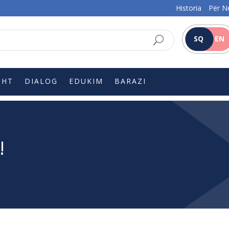
Historia
Për N
SQ
EN
SHT
DIALOG
EDUKIM
BARAZI
!