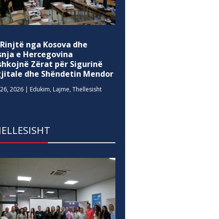
 Rinjtë nga Kosova dhe
snja e Hercegovina
shkojnë Zërat për Sigurinë
gjitale dhe Shëndetin Mendor
26, 2026
|
Edukim
,
Lajme
,
Thellesisht
ELLESISHT