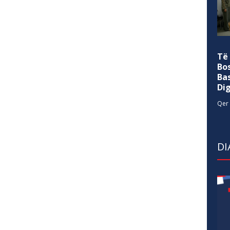
Të
Bo
Ba
Di
Qer 
DI