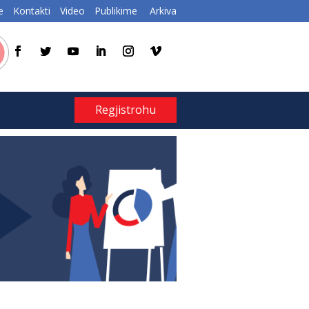
e
Kontakti
Video
Publikime
Arkiva
Regjistrohu