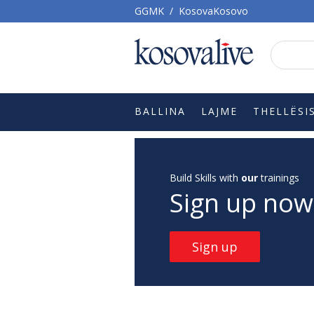
GGMK
/
KosovaKosovo
BALLINA
LAJME
THELLËSI
Build Skills with
our
trainings
Sign up now
Sign up