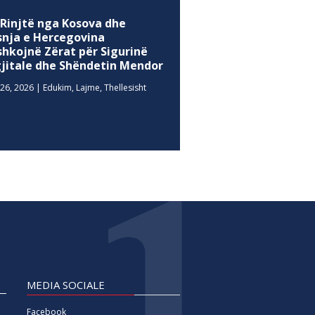
 Rinjtë nga Kosova dhe
snja e Hercegovina
shkojnë Zërat për Sigurinë
gjitale dhe Shëndetin Mendor
26, 2026
|
Edukim
,
Lajme
,
Thellesisht
MEDIA SOCIALE
Facebook