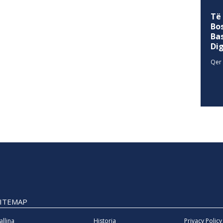
Të
Bo
Ba
Di
Qer 
SITEMAP
allina
Historia
Privacy Policy