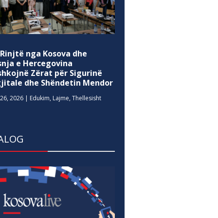
 Rinjtë nga Kosova dhe
snja e Hercegovina
shkojnë Zërat për Sigurinë
gjitale dhe Shëndetin Mendor
26, 2026
|
Edukim
,
Lajme
,
Thellesisht
ALOG