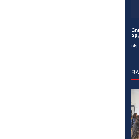
Gr
Për
Dhj 
BA