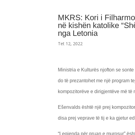
MKRS: Kori i Filharm
në kishën katolike “Shë
nga Letonia
Tet 12, 2022
Ministria e Kulturës njofton se sont
do të prezantohet me një program teje
kompozitorëve e dirigjentëve më të 
Ešenvalds është një prej kompozitor
disa prej veprave të tij e ka gjetur e
“Legjenda për gruan e murosur” ësht