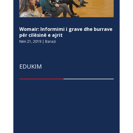
Womair: Informimi i grave dhe burrave
për cilësinë e ajrit
Nën 21, 2019
|
Barazi
EDUKIM