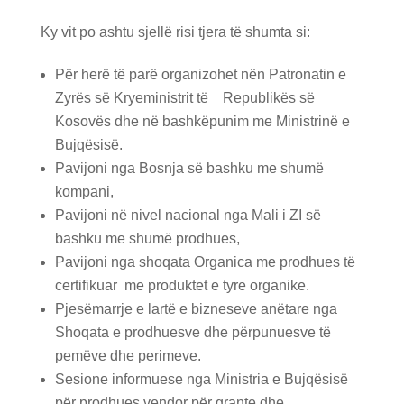
Ky vit po ashtu sjellë risi tjera të shumta si:
Për herë të parë organizohet nën Patronatin e
Zyrës së Kryeministrit të Republikës së
Kosovës dhe në bashkëpunim me Ministrinë e
Bujqësisë.
Pavijoni nga Bosnja së bashku me shumë
kompani,
Pavijoni në nivel nacional nga Mali i ZI së
bashku me shumë prodhues,
Pavijoni nga shoqata Organica me prodhues të
certifikuar me produktet e tyre organike.
Pjesëmarrje e lartë e bizneseve anëtare nga
Shoqata e prodhuesve dhe përpunuesve të
pemëve dhe perimeve.
Sesione informuese nga Ministria e Bujqësisë
për prodhues vendor për grante dhe