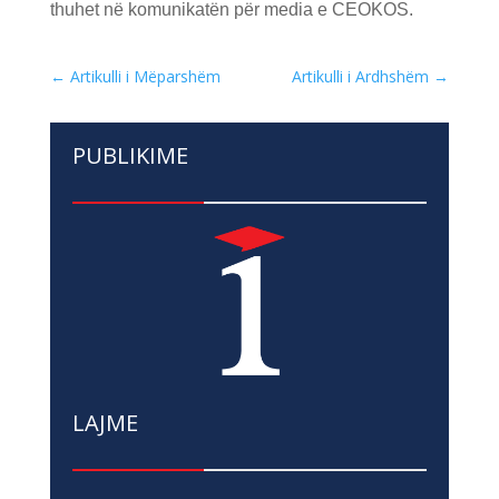
thuhet në komunikatën për media e CEOKOS.
←
Artikulli i Mëparshëm
Artikulli i Ardhshëm
→
PUBLIKIME
LAJME