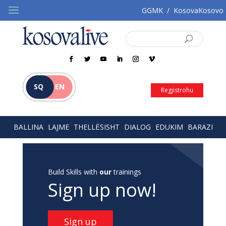
GGMK
/
KosovaKosovo
SQ
EN
Regjistrohu
BALLINA
LAJME
THELLËSISHT
DIALOG
EDUKIM
BARAZI
Build Skills with
our
trainings
Sign up now!
Sign up