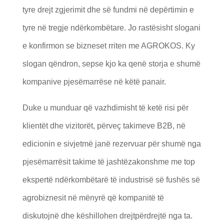
tyre drejt zgjerimit dhe së fundmi në depërtimin e
tyre në tregje ndërkombëtare. Jo rastësisht slogani
e konfirmon se bizneset rriten me AGROKOS. Ky
slogan qëndron, sepse kjo ka qenë storja e shumë
kompanive pjesëmarrëse në këtë panair.
Duke u munduar që vazhdimisht të ketë risi për
klientët dhe vizitorët, përveç takimeve B2B, në
edicionin e sivjetmë janë rezervuar për shumë nga
pjesëmarrësit takime të jashtëzakonshme me top
ekspertë ndërkombëtarë të industrisë së fushës së
agrobiznesit në mënyrë që kompanitë të
diskutojnë dhe këshillohen drejtpërdrejtë nga ta.