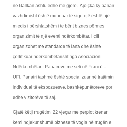
në Ballkan ashtu edhe më gjerë. Ajo çka ky panair
vazhdimisht është munduar të sigurojë është një
mjedis i përshtatshëm i të bërit biznes përmes
organizimit të një eventi ndërkombëtar, i cili
organizohet me standarde të larta dhe është
çertifikuar ndërkombëtarisht nga Asociacioni
Ndërkombëtar i Panaireve me seli në Francë –
UFI. Panairi tashmë është specializuar në trajtimin
individual të ekspozuesve, bashkëpunëtorëve por
edhe vizitorëve të saj.
Gjatë këtij rrugëtimi 22 vjeçar me përplot krenari
kemi ndjekur shumë biznese të vogla në rrugën e