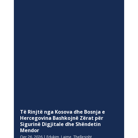
Të Rinjtë nga Kosova dhe Bosnja e
Hercegovina Bashkojnë Zërat për
Sigurinë Digjitale dhe Shëndetin
Mendor
Qer 26, 2026
|
Edukim
,
Lajme
,
Thellesisht