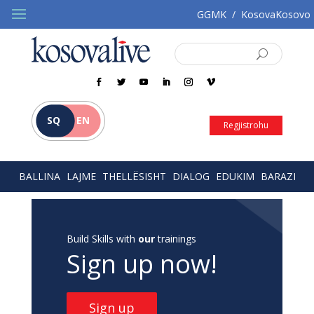
GGMK
/
KosovaKosovo
SQ
EN
Regjistrohu
BALLINA
LAJME
THELLËSISHT
DIALOG
EDUKIM
BARAZI
Build Skills with
our
trainings
Sign up now!
Sign up