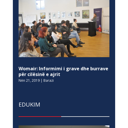
Womair: Informimi i grave dhe burrave
për cilësinë e ajrit
Nën 21, 2019
|
Barazi
EDUKIM