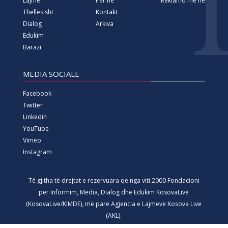
Lajme
Për ne
Reklamo me ne
Thellësisht
Kontakt
Dialog
Arkiva
Edukim
Barazi
MEDIA SOCIALE
Facebook
Twitter
Linkedin
YouTube
Vimeo
Instagram
Të gjitha të drejtat e rezervuara që nga viti 2000 Fondacioni
për Informim, Media, Dialog dhe Edukim KosovaLive
(KosovaLive/KIMDE), më parë Agjencia e Lajmeve Kosova Live
(AKL).