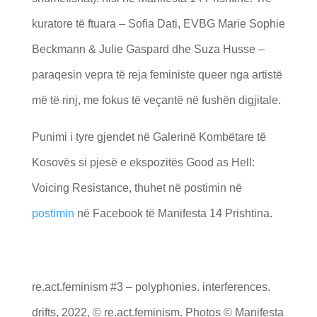
kuratore të ftuara – Sofia Dati, EVBG Marie Sophie
Beckmann & Julie Gaspard dhe Suza Husse –
paraqesin vepra të reja feministe queer nga artistë
më të rinj, me fokus të veçantë në fushën digjitale.
Punimi i tyre gjendet në Galerinë Kombëtare të
Kosovës si pjesë e ekspozitës Good as Hell:
Voicing Resistance, thuhet në postimin në
postimin
në Facebook të Manifesta 14 Prishtina.
re.act.feminism #3 – polyphonies. interferences.
drifts, 2022, © re.act.feminism. Photos © Manifesta