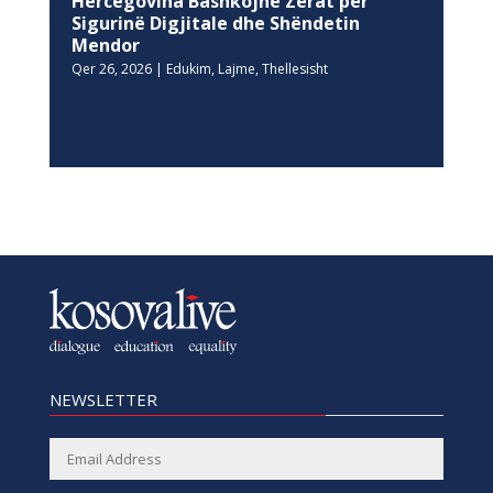
Hercegovina Bashkojnë Zërat për
Sigurinë Digjitale dhe Shëndetin
Mendor
Qer 26, 2026
|
Edukim
,
Lajme
,
Thellesisht
NEWSLETTER