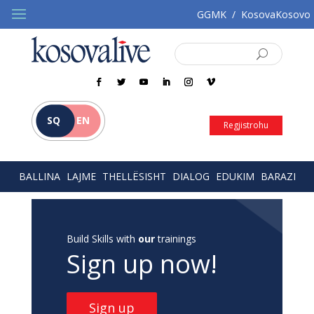
GGMK
/
KosovaKosovo
SQ
EN
Regjistrohu
BALLINA
LAJME
THELLËSISHT
DIALOG
EDUKIM
BARAZI
Build Skills with
our
trainings
Sign up now!
Sign up