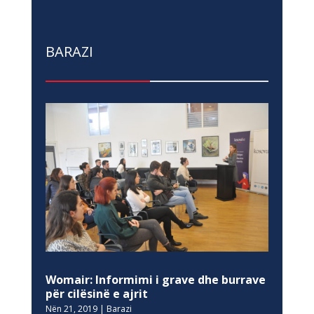
BARAZI
Womair: Informimi i grave dhe burrave
për cilësinë e ajrit
Nën 21, 2019
|
Barazi