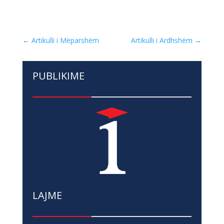
←
Artikulli i Mëparshëm
Artikulli i Ardhshëm
→
PUBLIKIME
LAJME