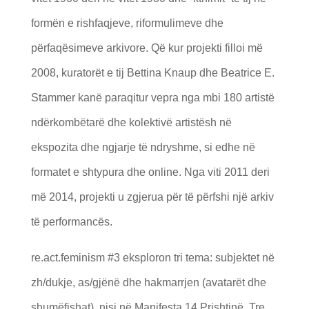
formën e rishfaqjeve, riformulimeve dhe
përfaqësimeve arkivore. Që kur projekti filloi më
2008, kuratorët e tij Bettina Knaup dhe Beatrice E.
Stammer kanë paraqitur vepra nga mbi 180 artistë
ndërkombëtarë dhe kolektivë artistësh në
ekspozita dhe ngjarje të ndryshme, si edhe në
formatet e shtypura dhe online. Nga viti 2011 deri
më 2014, projekti u zgjerua për të përfshi një arkiv
të performancës.
re.act.feminism #3 eksploron tri tema: subjektet në
zh/dukje, as/gjënë dhe hakmarrjen (avatarët dhe
shumëfishat). nisi në Manifesta 14 Prishtinë. Tre