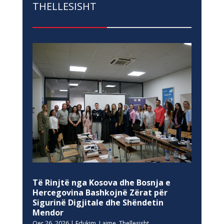
THELLESISHT
Të Rinjtë nga Kosova dhe Bosnja e
Hercegovina Bashkojnë Zërat për
Sigurinë Digjitale dhe Shëndetin
Mendor
Qer 26, 2026
|
Edukim
,
Lajme
,
Thellesisht