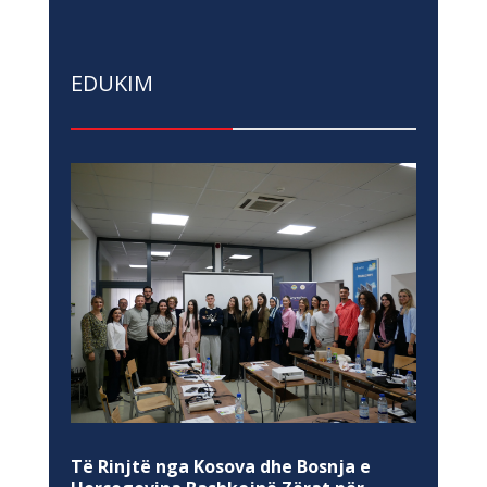
EDUKIM
Të Rinjtë nga Kosova dhe Bosnja e