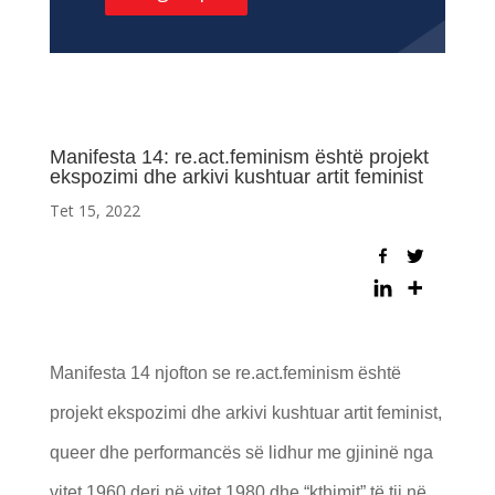
Manifesta 14: re.act.feminism është projekt
ekspozimi dhe arkivi kushtuar artit feminist
Tet 15, 2022
Manifesta 14 njofton se re.act.feminism është
projekt ekspozimi dhe arkivi kushtuar artit feminist,
queer dhe performancës së lidhur me gjininë nga
vitet 1960 deri në vitet 1980 dhe “kthimit” të tij në