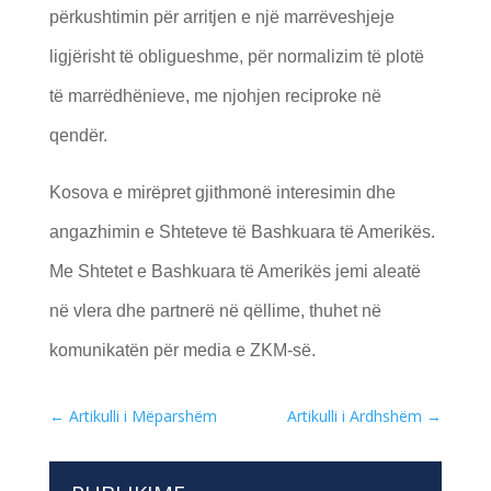
përkushtimin për arritjen e një marrëveshjeje
ligjërisht të obligueshme, për normalizim të plotë
të marrëdhënieve, me njohjen reciproke në
qendër.
Kosova e mirëpret gjithmonë interesimin dhe
angazhimin e Shteteve të Bashkuara të Amerikës.
Me Shtetet e Bashkuara të Amerikës jemi aleatë
në vlera dhe partnerë në qëllime, thuhet në
komunikatën për media e ZKM-së.
←
Artikulli i Mëparshëm
Artikulli i Ardhshëm
→