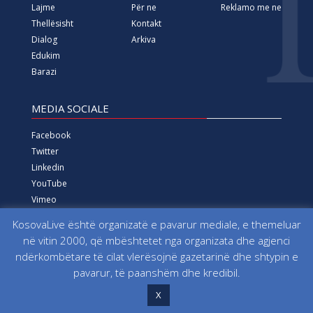
Lajme
Për ne
Reklamo me ne
Thellësisht
Kontakt
Dialog
Arkiva
Edukim
Barazi
MEDIA SOCIALE
Facebook
Twitter
Linkedin
YouTube
Vimeo
Instagram
KosovaLive është organizatë e pavarur mediale, e themeluar
në vitin 2000, që mbështetet nga organizata dhe agjenci
Të gjitha të drejtat e rezervuara që nga viti 2000 Fondacioni
ndërkombëtare të cilat vlerësojnë gazetarinë dhe shtypin e
për Informim, Media, Dialog dhe Edukim KosovaLive
pavarur, të paanshëm dhe kredibil.
(KosovaLive/KIMDE), më parë Agjencia e Lajmeve Kosova Live
X
(AKL).