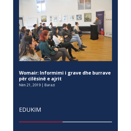
Womair: Informimi i grave dhe burrave
për cilësinë e ajrit
Nën 21, 2019
|
Barazi
EDUKIM