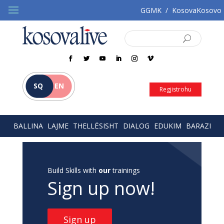
GGMK
/
KosovaKosovo
SQ
EN
Regjistrohu
BALLINA
LAJME
THELLËSISHT
DIALOG
EDUKIM
BARAZI
Build Skills with
our
trainings
Sign up now!
Sign up