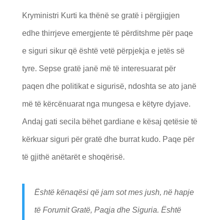
Kryministri Kurti ka thënë se gratë i përgjigjen
edhe thirrjeve emergjente të përditshme për paqe
e siguri sikur që është vetë përpjekja e jetës së
tyre. Sepse gratë janë më të interesuarat për
paqen dhe politikat e sigurisë, ndoshta se ato janë
më të kërcënuarat nga mungesa e këtyre dyjave.
Andaj gati secila bëhet gardiane e kësaj qetësie të
kërkuar siguri për gratë dhe burrat kudo. Paqe për
të gjithë anëtarët e shoqërisë.
Është kënaqësi që jam sot mes jush, në hapje
të Forumit Gratë, Paqja dhe Siguria. Është