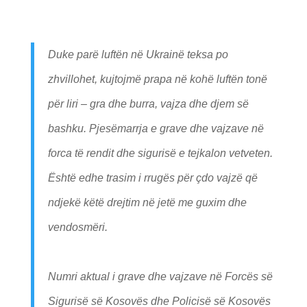
Duke parë luftën në Ukrainë teksa po
zhvillohet, kujtojmë prapa në kohë luftën tonë
për liri – gra dhe burra, vajza dhe djem së
bashku. Pjesëmarrja e grave dhe vajzave në
forca të rendit dhe sigurisë e tejkalon vetveten.
Është edhe trasim i rrugës për çdo vajzë që
ndjekë këtë drejtim në jetë me guxim dhe
vendosmëri.
Numri aktual i grave dhe vajzave në Forcës së
Sigurisë së Kosovës dhe Policisë së Kosovës