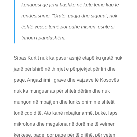
kënaqësi që jemi bashkë në këtë temë kaq të
rëndësishme. “Gratë, paqja dhe siguria”, nuk
është veçse temë por edhe mision, është si
trinom i pandashëm.
Sipas Kurtit nuk ka pasur asnjë etapë ku gratë nuk
janë përfshirë në thirrjet e përpjekjet për liri dhe
paqe. Angazhimi i grave dhe vajzave të Kosovës
nuk ka munguar as për shtetndërtim dhe nuk
mungon në mbajtjen dhe funksionimin e shtetit
tonë çdo ditë. Ato kanë mbajtur armë, bukë, laps,
mikrofona dhe megafona në dorë me të vetmen
kërkesë, paqe, por paqe për të gjithë, për veten