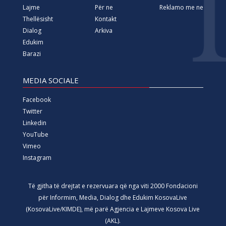
Lajme
Për ne
Reklamo me ne
Thellësisht
Kontakt
Dialog
Arkiva
Edukim
Barazi
MEDIA SOCIALE
Facebook
Twitter
Linkedin
YouTube
Vimeo
Instagram
Të gjitha të drejtat e rezervuara që nga viti 2000 Fondacioni
për Informim, Media, Dialog dhe Edukim KosovaLive
(KosovaLive/KIMDE), më parë Agjencia e Lajmeve Kosova Live
(AKL).