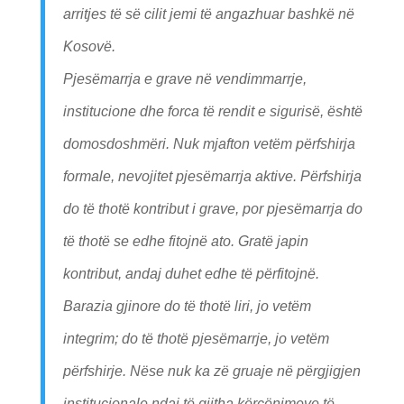
arritjes të së cilit jemi të angazhuar bashkë në
Kosovë.
Pjesëmarrja e grave në vendimmarrje,
institucione dhe forca të rendit e sigurisë, është
domosdoshmëri. Nuk mjafton vetëm përfshirja
formale, nevojitet pjesëmarrja aktive. Përfshirja
do të thotë kontribut i grave, por pjesëmarrja do
të thotë se edhe fitojnë ato. Gratë japin
kontribut, andaj duhet edhe të përfitojnë.
Barazia gjinore do të thotë liri, jo vetëm
integrim; do të thotë pjesëmarrje, jo vetëm
përfshirje. Nëse nuk ka zë gruaje në përgjigjen
institucionale ndaj të gjitha kërcënimeve të