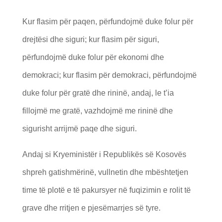
Kur flasim për paqen, përfundojmë duke folur për
drejtësi dhe siguri; kur flasim për siguri,
përfundojmë duke folur për ekonomi dhe
demokraci; kur flasim për demokraci, përfundojmë
duke folur për gratë dhe rininë, andaj, le t’ia
fillojmë me gratë, vazhdojmë me rininë dhe
sigurisht arrijmë paqe dhe siguri.
Andaj si Kryeministër i Republikës së Kosovës
shpreh gatishmërinë, vullnetin dhe mbështetjen
time të plotë e të pakursyer në fuqizimin e rolit të
grave dhe rritjen e pjesëmarrjes së tyre.