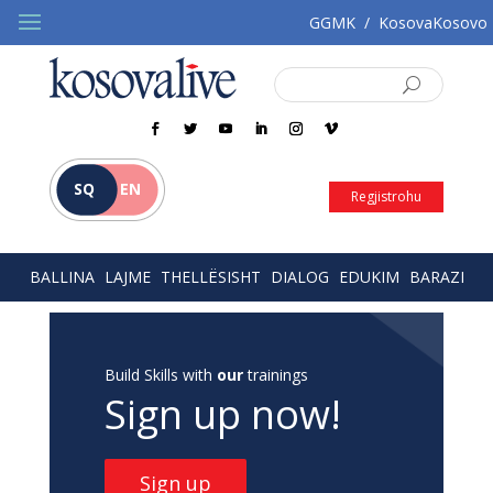
GGMK
/
KosovaKosovo
SQ
EN
Regjistrohu
BALLINA
LAJME
THELLËSISHT
DIALOG
EDUKIM
BARAZI
Build Skills with
our
trainings
Sign up now!
Sign up