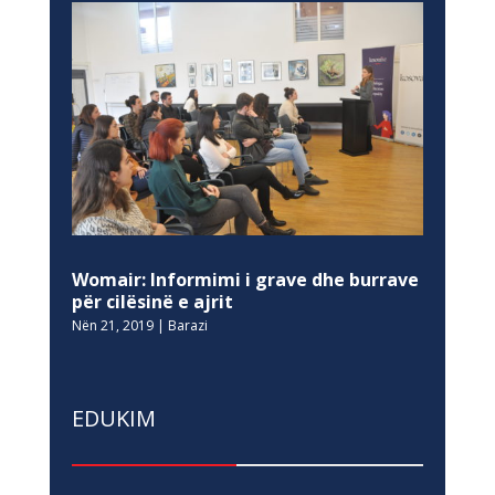
Womair: Informimi i grave dhe burrave
për cilësinë e ajrit
Nën 21, 2019
|
Barazi
EDUKIM