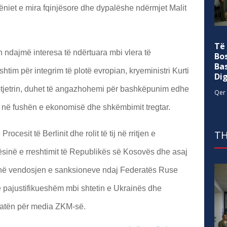
ëniet e mira fqinjësore dhe dypalëshe ndërmjet Malit
Të
in ndajmë interesa të ndërtuara mbi vlera të
Bo
Ba
tim për integrim të plotë evropian, kryeministri Kurti
Di
-tjetrin, duhet të angazhohemi për bashkëpunim edhe
Qer 
os në fushën e ekonomisë dhe shkëmbimit tregtar.
TH
Procesit të Berlinit dhe rolit të tij në rritjen e
sinë e rreshtimit të Republikës së Kosovës dhe asaj
e në vendosjen e sanksioneve ndaj Federatës Ruse
ë pajustifikueshëm mbi shtetin e Ukrainës dhe
ikatën për media ZKM-së.