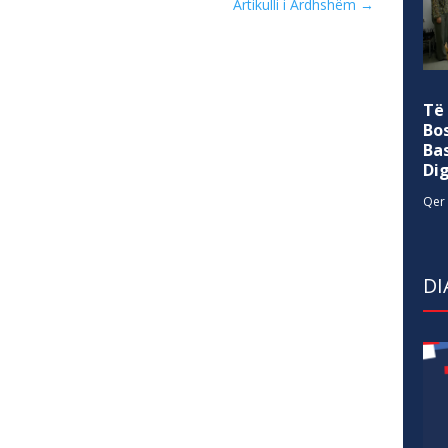
Artikulli i Ardhshëm
→
Të
Bo
Ba
Di
Qer 
DI