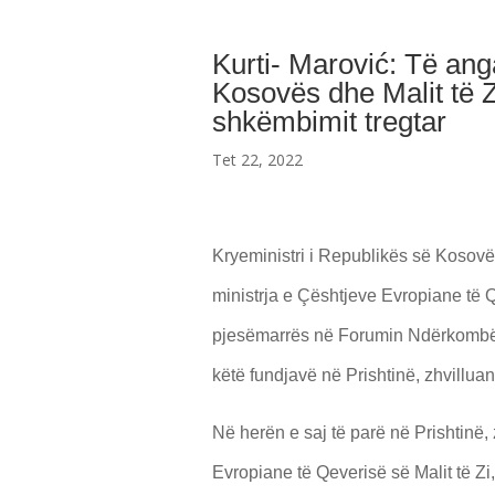
Kurti- Marović: Të a
Kosovës dhe Malit të 
shkëmbimit tregtar
Tet 22, 2022
Kryeministri i Republikës së Kosovë
ministrja e Çështjeve Evropiane të Q
pjesëmarrës në Forumin Ndërkombët
këtë fundjavë në Prishtinë, zhvillua
Në herën e saj të parë në Prishtinë,
Evropiane të Qeverisë së Malit të Z