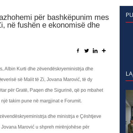
PU
ngazhohemi për bashkëpunim mes
Zi, në fushën e ekonomisë dhe
s, Albin Kurti dhe zëvendëskryeministrja dhe
LA
everisë së Malit të Zi, Jovana Marović, të dy
ar për Gratë, Paqen dhe Sigurinë, që po mbahet
n një takim pune në margjinat e Forumit.
 zëvendëskryeministrja dhe ministrja e Çështjeve
i, Jovana Marović u shpreh mirënjohëse për