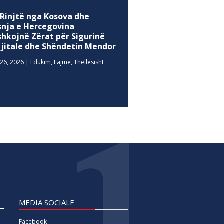
 Rinjtë nga Kosova dhe
snja e Hercegovina
shkojnë Zërat për Sigurinë
gjitale dhe Shëndetin Mendor
26, 2026
|
Edukim
,
Lajme
,
Thellesisht
MEDIA SOCIALE
Facebook