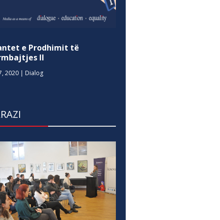
antet e Prodhimit të
mbajtjes II
7, 2020
|
Dialog
RAZI