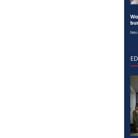
Wo
bur
Nën 
E