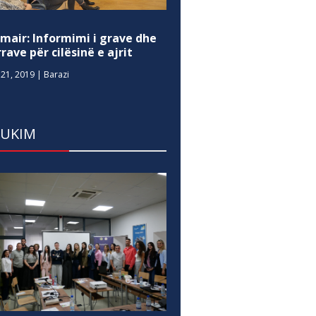
mair: Informimi i grave dhe
rave për cilësinë e ajrit
21, 2019
|
Barazi
DUKIM