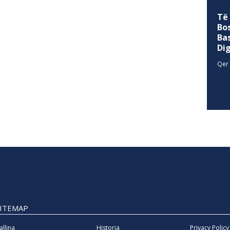
Të
Bo
Ba
Di
Qer 
SITEMAP
allina
Historia
Privacy Policy