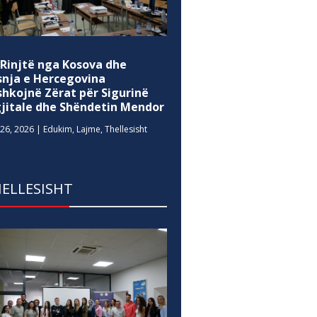
 Rinjtë nga Kosova dhe
snja e Hercegovina
shkojnë Zërat për Sigurinë
gjitale dhe Shëndetin Mendor
26, 2026
|
Edukim
,
Lajme
,
Thellesisht
ELLESISHT