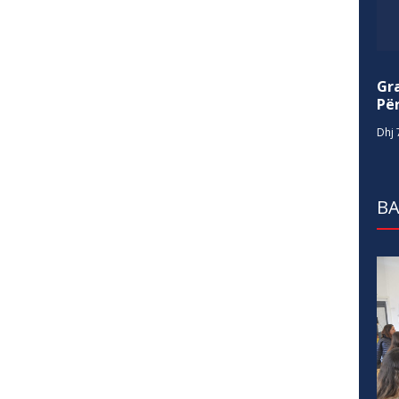
Gr
Për
Dhj 
BA