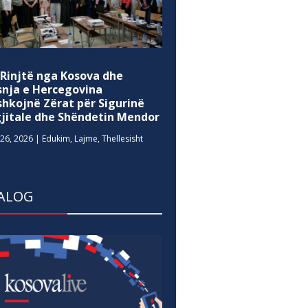
 Rinjtë nga Kosova dhe
snja e Hercegovina
shkojnë Zërat për Sigurinë
gjitale dhe Shëndetin Mendor
26, 2026
|
Edukim
,
Lajme
,
Thellesisht
ALOG