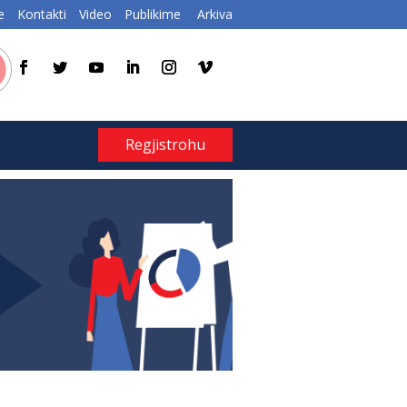
e
Kontakti
Video
Publikime
Arkiva
Regjistrohu