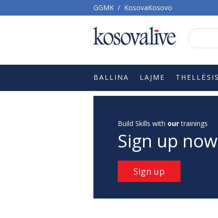
GGMK
/
KosovaKosovo
BALLINA
LAJME
THELLËSI
Build Skills with
our
trainings
Sign up now
Sign up