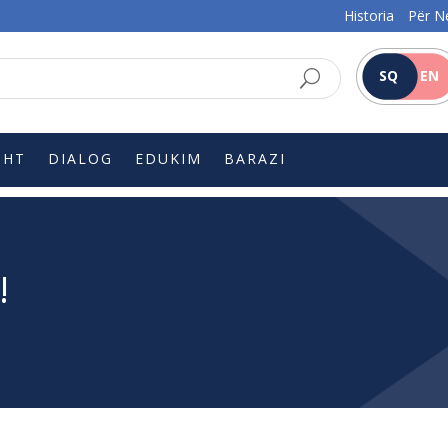
Historia
Për N
SQ
EN
SHT
DIALOG
EDUKIM
BARAZI
!