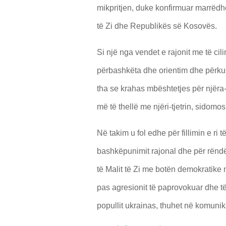
mikpritjen, duke konfirmuar marrëdh
të Zi dhe Republikës së Kosovës.
Si një nga vendet e rajonit me të cil
përbashkëta dhe orientim dhe përkush
tha se krahas mbështetjes për njëra
më të thellë me njëri-tjetrin, sidom
Në takim u fol edhe për fillimin e ri të 
bashkëpunimit rajonal dhe për rëndë
të Malit të Zi me botën demokratik
pas agresionit të paprovokuar dhe t
popullit ukrainas, thuhet në komun