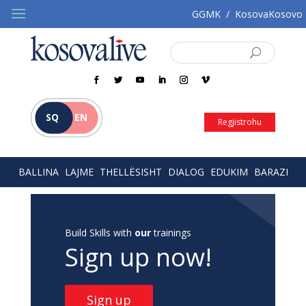
GGMK
/
KosovaKosovo
SQ
EN
Regjistrohu
BALLINA
LAJME
THELLËSISHT
DIALOG
EDUKIM
BARAZI
Build Skills with
our
trainings
Sign up now!
Sign up