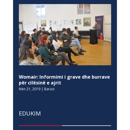
Womair: Informimi i grave dhe burrave
për cilësinë e ajrit
Nën 21, 2019
|
Barazi
EDUKIM