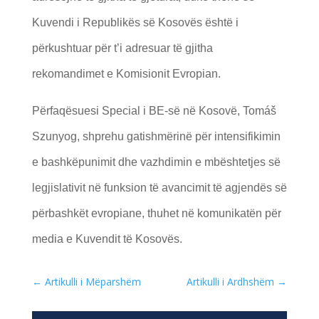
Kuvendi i Republikës së Kosovës është i
përkushtuar për t’i adresuar të gjitha
rekomandimet e Komisionit Evropian.
Përfaqësuesi Special i BE-së në Kosovë, Tomáš
Szunyog, shprehu gatishmërinë për intensifikimin
e bashkëpunimit dhe vazhdimin e mbështetjes së
legjislativit në funksion të avancimit të agjendës së
përbashkët evropiane, thuhet në komunikatën për
media e Kuvendit të Kosovës.
←
Artikulli i Mëparshëm
Artikulli i Ardhshëm
→