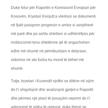
Duke folur për Raportin e Komisionit Evropian për
Kosovën, Kryetari Konjufca vlerësoi se dokumenti
në fjalë pasqyron progresin e arritur si asnjëherë
më parë dhe po ashtu shërben si udhërrëfyes për
institucionet tona shtetërore që të angazhohen
edhe më shumë në përmbushjen e detyrave,
sidomos në ato fusha ku mund të bëhet më
shumë.
Tutje, kryetari i Kuvendit njoftoi se ditëve në vijim
do t’i shqyrtojnë dhe analizojnë gjetjet e Raportit
dhe përmes një plani të posaçëm veprimi do t’i
adresojnë të gjitha të gjeturat, duke thënë se