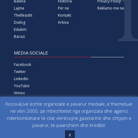
Ballina
Historia
Privacy Policy
Lajme
Për ne
Reklamo me ne
Thellësisht
Kontakt
Dialog
Arkiva
Edukim
Barazi
MEDIA SOCIALE
Facebook
Twitter
Linkedin
YouTube
Vimeo
Instagram
KosovaLive është organizatë e pavarur mediale, e themeluar
në vitin 2000, që mbështetet nga organizata dhe agjenci
Të gjitha të drejtat e rezervuara që nga viti 2000 Fondacioni
ndërkombëtare të cilat vlerësojnë gazetarinë dhe shtypin e
për Informim, Media, Dialog dhe Edukim KosovaLive
pavarur, të paanshëm dhe kredibil.
(KosovaLive/KIMDE), më parë Agjencia e Lajmeve Kosova Live
X