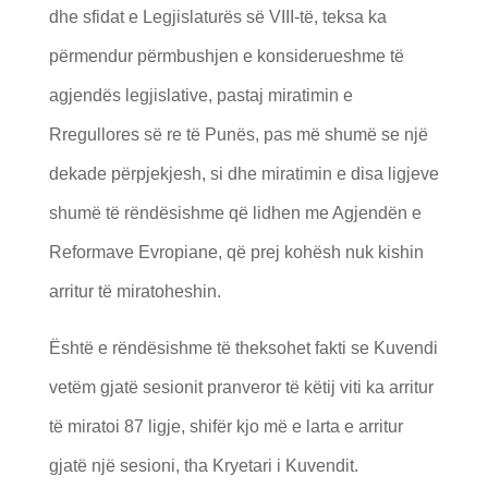
dhe sfidat e Legjislaturës së VIII-të, teksa ka
përmendur përmbushjen e konsiderueshme të
agjendës legjislative, pastaj miratimin e
Rregullores së re të Punës, pas më shumë se një
dekade përpjekjesh, si dhe miratimin e disa ligjeve
shumë të rëndësishme që lidhen me Agjendën e
Reformave Evropiane, që prej kohësh nuk kishin
arritur të miratoheshin.
Është e rëndësishme të theksohet fakti se Kuvendi
vetëm gjatë sesionit pranveror të këtij viti ka arritur
të miratoi 87 ligje, shifër kjo më e larta e arritur
gjatë një sesioni, tha Kryetari i Kuvendit.