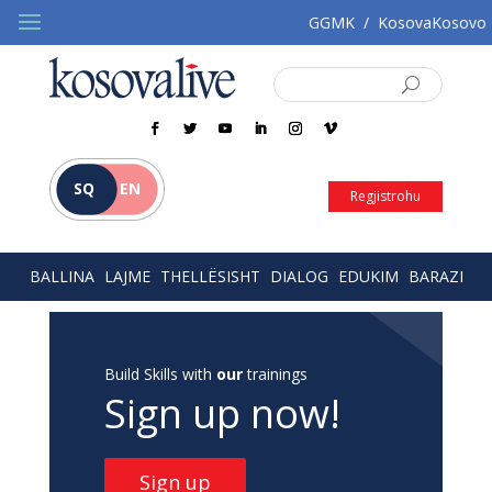
GGMK
/
KosovaKosovo
SQ
EN
Regjistrohu
BALLINA
LAJME
THELLËSISHT
DIALOG
EDUKIM
BARAZI
Build Skills with
our
trainings
Sign up now!
Sign up