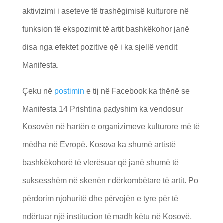
aktivizimi i aseteve të trashëgimisë kulturore në
funksion të ekspozimit të artit bashkëkohor janë
disa nga efektet pozitive që i ka sjellë vendit
Manifesta.
Çeku në
postimin
e tij në Facebook ka thënë se
Manifesta 14 Prishtina padyshim ka vendosur
Kosovën në hartën e organizimeve kulturore më të
mëdha në Evropë. Kosova ka shumë artistë
bashkëkohorë të vlerësuar që janë shumë të
suksesshëm në skenën ndërkombëtare të artit. Po
përdorim njohuritë dhe përvojën e tyre për të
ndërtuar një institucion të madh këtu në Kosovë,