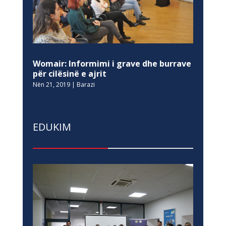
Womair: Informimi i grave dhe burrave
për cilësinë e ajrit
Nën 21, 2019
|
Barazi
EDUKIM