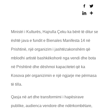
Ministri i Kulturës, Hajrulla Çeku ka bërë të ditur se
është java e fundit e Bienales Manifesta 14 në
Prishtinë, një organizim i jashtëzakonshëm që
mblodhi artistë bashkëkohorë nga vendi dhe bota
në Prishtinë dhe dëshmoi kapacitetet që ka
Kosova për organizimin e një ngjarje me përmasa
të tilla.
Qasja në art dhe transformimi i hapësirave
publike, audienca vendore dhe ndërkombëtare,