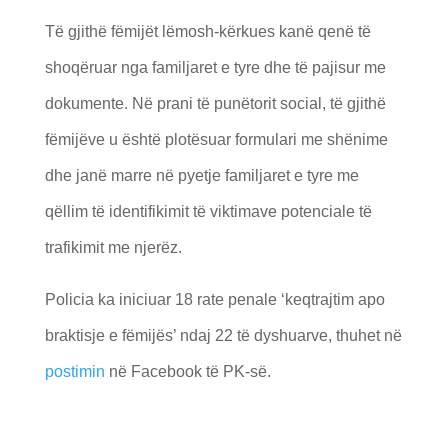
Të gjithë fëmijët lëmosh-kërkues kanë qenë të
shoqëruar nga familjaret e tyre dhe të pajisur me
dokumente. Në prani të punëtorit social, të gjithë
fëmijëve u është plotësuar formulari me shënime
dhe janë marre në pyetje familjaret e tyre me
qëllim të identifikimit të viktimave potenciale të
trafikimit me njerëz.
Policia ka iniciuar 18 rate penale ‘keqtrajtim apo
braktisje e fëmijës’ ndaj 22 të dyshuarve, thuhet në
postimin
në Facebook të PK-së.