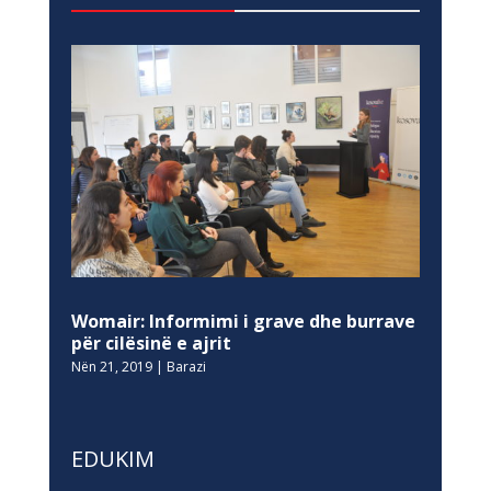
Womair: Informimi i grave dhe burrave
për cilësinë e ajrit
Nën 21, 2019
|
Barazi
EDUKIM