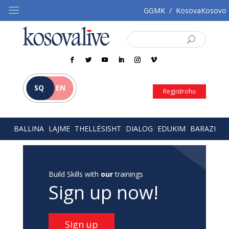
GGMK
/
KosovaKosovo
SQ
EN
Regjistrohu
BALLINA
LAJME
THELLËSISHT
DIALOG
EDUKIM
BARAZI
Build Skills with
our
trainings
Sign up now!
Sign up