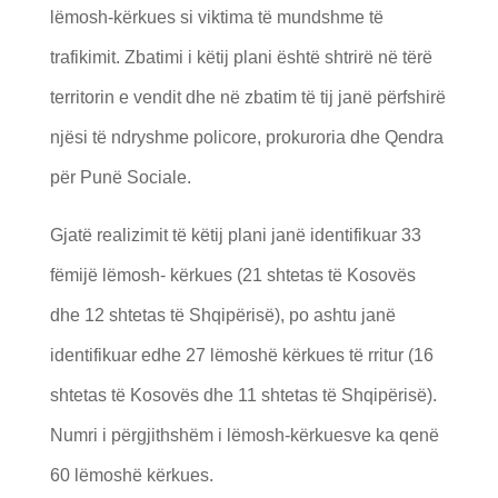
lëmosh-kërkues si viktima të mundshme të
trafikimit. Zbatimi i këtij plani është shtrirë në tërë
territorin e vendit dhe në zbatim të tij janë përfshirë
njësi të ndryshme policore, prokuroria dhe Qendra
për Punë Sociale.
Gjatë realizimit të këtij plani janë identifikuar 33
fëmijë lëmosh- kërkues (21 shtetas të Kosovës
dhe 12 shtetas të Shqipërisë), po ashtu janë
identifikuar edhe 27 lëmoshë kërkues të rritur (16
shtetas të Kosovës dhe 11 shtetas të Shqipërisë).
Numri i përgjithshëm i lëmosh-kërkuesve ka qenë
60 lëmoshë kërkues.