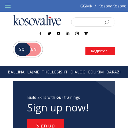
GGMK
/
KosovaKosovo
SQ
EN
Regjistrohu
BALLINA
LAJME
THELLËSISHT
DIALOG
EDUKIM
BARAZI
Build Skills with
our
trainings
Sign up now!
Sign up