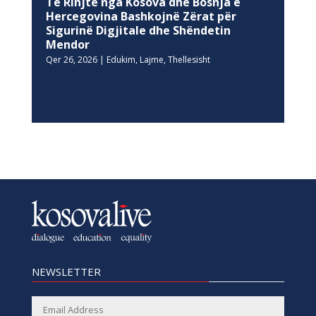
Të Rinjtë nga Kosova dhe Bosnja e
Hercegovina Bashkojnë Zërat për
Sigurinë Digjitale dhe Shëndetin
Mendor
Qer 26, 2026
|
Edukim
,
Lajme
,
Thellesisht
NEWSLETTER