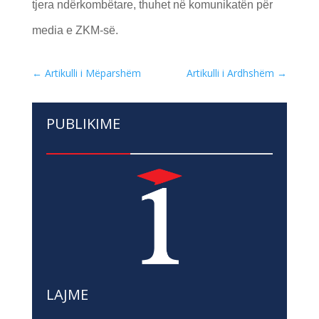
tjera ndërkombëtare, thuhet në komunikatën për
media e ZKM-së.
←
Artikulli i Mëparshëm
Artikulli i Ardhshëm
→
PUBLIKIME
LAJME