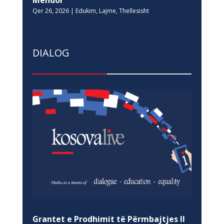
Qer 26, 2026
|
Edukim
,
Lajme
,
Thellesisht
DIALOG
Grantet e Prodhimit të Përmbajtjes II