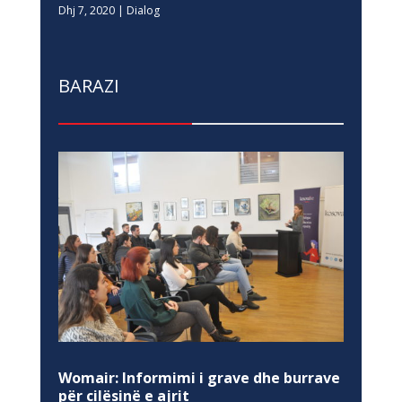
Dhj 7, 2020
|
Dialog
BARAZI
Womair: Informimi i grave dhe burrave
për cilësinë e ajrit