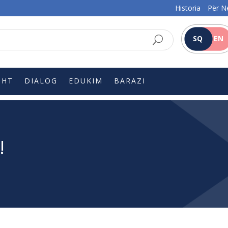
Historia
Për N
SQ
EN
SHT
DIALOG
EDUKIM
BARAZI
!