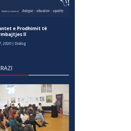
antet e Prodhimit të
mbajtjes II
7, 2020
|
Dialog
RAZI