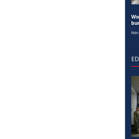
Wo
bur
Nën 
E