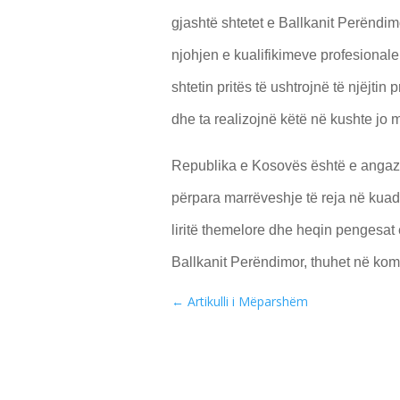
gjashtë shtetet e Ballkanit Perëndi
njohjen e kualifikimeve profesional
shtetin pritës të ushtrojnë të njëjtin 
dhe ta realizojnë këtë në kushte jo m
Republika e Kosovës është e angazh
përpara marrëveshje të reja në kuadë
liritë themelore dhe heqin pengesat e 
Ballkanit Perëndimor, thuhet në ko
←
Artikulli i Mëparshëm