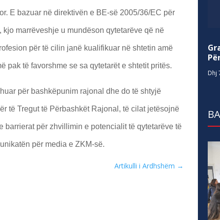
mor. E bazuar në direktivën e BE-së 2005/36/EC për
e, kjo marrëveshje u mundëson qytetarëve që në
Gr
profesion për të cilin janë kualifikuar në shtetin amë
Për
ë pak të favorshme se sa qytetarët e shtetit pritës.
Dhj 
uar për bashkëpunim rajonal dhe do të shtyjë
r të Tregut të Përbashkët Rajonal, të cilat jetësojnë
BA
barrierat për zhvillimin e potencialit të qytetarëve të
munikatën për media e ZKM-së.
Artikulli i Ardhshëm
→