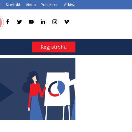
e
Kontakti
Video
Publikime
Arkiva
Regjistrohu