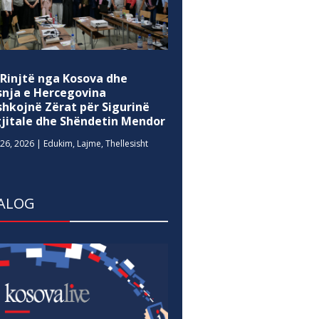
 Rinjtë nga Kosova dhe
snja e Hercegovina
shkojnë Zërat për Sigurinë
gjitale dhe Shëndetin Mendor
26, 2026
|
Edukim
,
Lajme
,
Thellesisht
ALOG