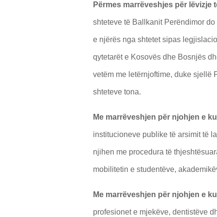
Përmes marrëveshjes për lëvizje të
shteteve të Ballkanit Perëndimor do 
e njërës nga shtetet sipas legjislacio
qytetarët e Kosovës dhe Bosnjës dh
vetëm me letërnjoftime, duke sjellë 
shteteve tona.
Me marrëveshjen për njohjen e kual
institucioneve publike të arsimit të 
njihen me procedura të thjeshtësuar
mobilitetin e studentëve, akademikë
Me marrëveshjen për njohjen e ku
profesionet e mjekëve, dentistëve dh