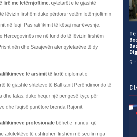
 lirë me letërnjoftime
, qytetarët e të gjashtë
të lëvizin lirshëm duke përdorur vetëm letërnjoftimin
nit në fuqi. Pas ratifikimit të kësaj marrëveshje,
Të
e Hercegovinës më në fund do të lëvizin lirshëm
Bo
Ba
Prishtinën dhe Sarajevën afër qytetarëve të dy
Di
Qer 
ifikimeve të arsimit të lartë
diplomat e
lartë të gjashtë shteteve të Ballkanit Perëndimor do të
DI
a dhe falas, duke hequr një pengesë kyçe për
ve dhe fuqisë punëtore brenda Rajonit.
alifikimeve profesionale
bëhet e mundur që
e arkitektëve të ushtrohen lirshëm në secilin nga