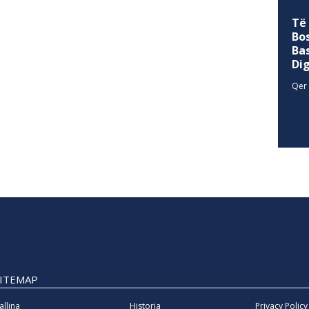
Të
Bo
Ba
Di
Qer 
SITEMAP
allina
Historia
Privacy Policy