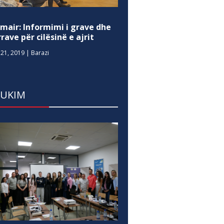
mair: Informimi i grave dhe
rave për cilësinë e ajrit
21, 2019
|
Barazi
DUKIM