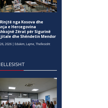
 Rinjtë nga Kosova dhe
snja e Hercegovina
shkojnë Zërat për Sigurinë
gjitale dhe Shëndetin Mendor
26, 2026
|
Edukim
,
Lajme
,
Thellesisht
ELLESISHT