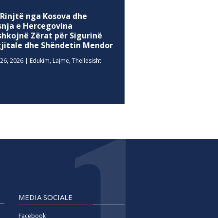
 Rinjtë nga Kosova dhe
snja e Hercegovina
shkojnë Zërat për Sigurinë
gjitale dhe Shëndetin Mendor
26, 2026
|
Edukim
,
Lajme
,
Thellesisht
MEDIA SOCIALE
Facebook