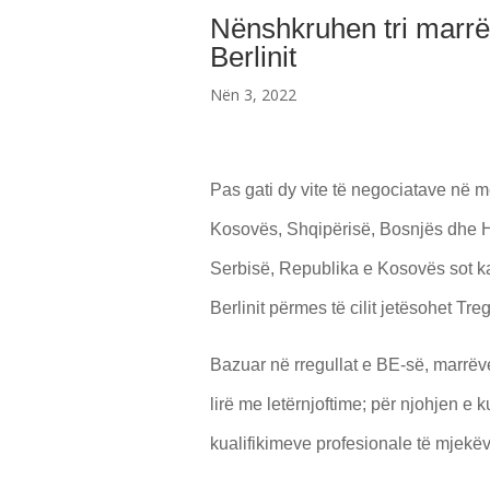
Nënshkruhen tri marrë
Berlinit
Nën 3, 2022
Pas gati dy vite të negociatave në m
Kosovës, Shqipërisë, Bosnjës dhe H
Serbisë, Republika e Kosovës sot ka
Berlinit përmes të cilit jetësohet Tr
Bazuar në rregullat e BE-së, marrëve
lirë me letërnjoftime; për njohjen e k
kualifikimeve profesionale të mjekëv