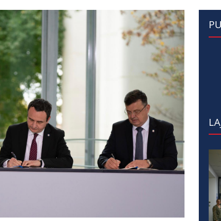
PU
LA