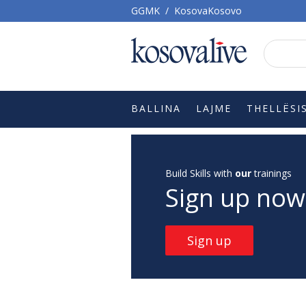
GGMK
/
KosovaKosovo
BALLINA
LAJME
THELLËSI
Build Skills with
our
trainings
Sign up now
Sign up