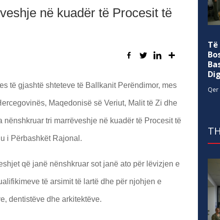
veshje në kuadër të Procesit të
Të
Bo
Ba
Di
es të gjashtë shteteve të Ballkanit Perëndimor, mes
Qer 
ercegovinës, Maqedonisë së Veriut, Malit të Zi dhe
 nënshkruar tri marrëveshje në kuadër të Procesit të
TH
egu i Përbashkët Rajonal.
shjet që janë nënshkruar sot janë ato për lëvizjen e
ualifikimeve të arsimit të lartë dhe për njohjen e
e, dentistëve dhe arkitektëve.