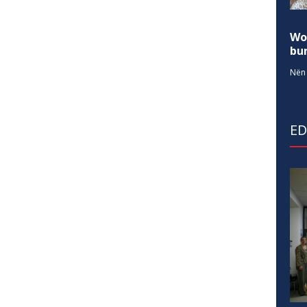
Wo
bur
Nën 
E