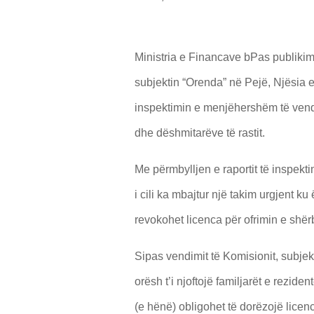
Ministria e Financave bPas publikimi
subjektin “Orenda” në Pejë, Njësia 
inspektimin e menjëhershëm të vendit 
dhe dëshmitarëve të rastit.
Me përmbylljen e raportit të inspektim
i cili ka mbajtur një takim urgjent k
revokohet licenca për ofrimin e shë
Sipas vendimit të Komisionit, subjekt
orësh t’i njoftojë familjarët e rezid
(e hënë) obligohet të dorëzojë licenc