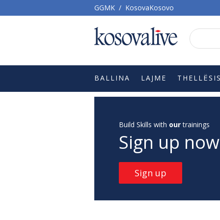
GGMK
/
KosovaKosovo
BALLINA
LAJME
THELLËSI
Build Skills with
our
trainings
Sign up now
Sign up