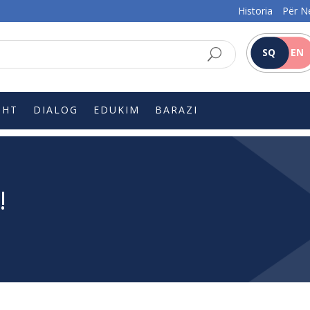
Historia
Për N
SQ
EN
SHT
DIALOG
EDUKIM
BARAZI
!