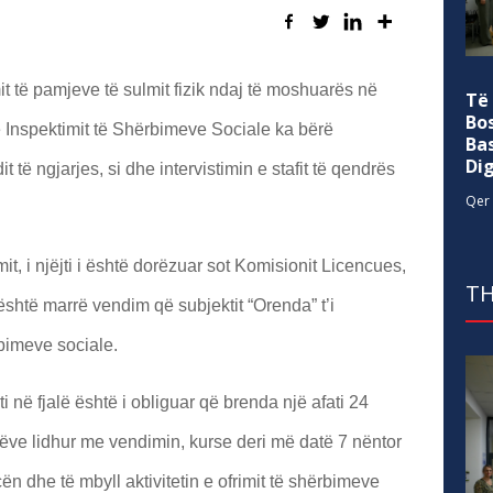
t të pamjeve të sulmit fizik ndaj të moshuarës në
Të
Bo
e Inspektimit të Shërbimeve Sociale ka bërë
Ba
Di
të ngjarjes, si dhe intervistimin e stafit të qendrës
Qer 
it, i njëjti i është dorëzuar sot Komisionit Licencues,
TH
u është marrë vendim që subjektit “Orenda” t’i
rbimeve sociale.
i në fjalë është i obliguar që brenda një afati 24
entëve lidhur me vendimin, kurse deri më datë 7 nëntor
ën dhe të mbyll aktivitetin e ofrimit të shërbimeve