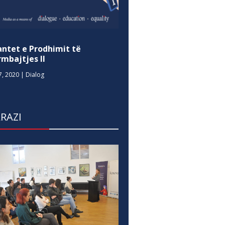
antet e Prodhimit të
mbajtjes II
7, 2020
|
Dialog
RAZI