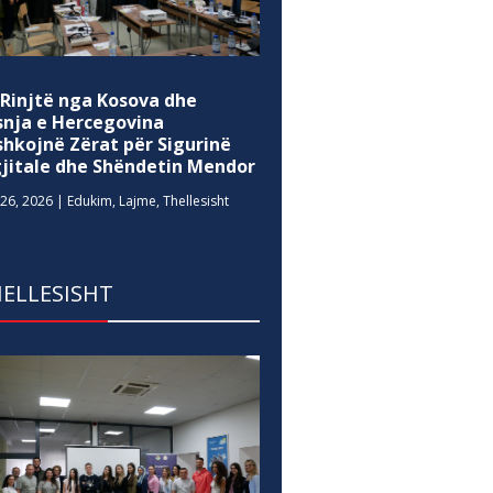
 Rinjtë nga Kosova dhe
snja e Hercegovina
shkojnë Zërat për Sigurinë
gjitale dhe Shëndetin Mendor
26, 2026
|
Edukim
,
Lajme
,
Thellesisht
ELLESISHT