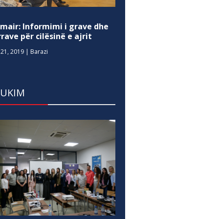
mair: Informimi i grave dhe
rave për cilësinë e ajrit
21, 2019
|
Barazi
DUKIM