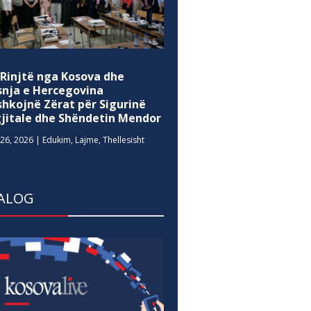
 Rinjtë nga Kosova dhe
snja e Hercegovina
shkojnë Zërat për Sigurinë
gjitale dhe Shëndetin Mendor
26, 2026
|
Edukim
,
Lajme
,
Thellesisht
ALOG