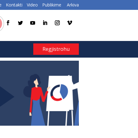
e
Kontakti
Video
Publikime
Arkiva
Regjistrohu