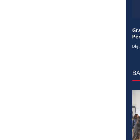
Gr
Për
Dhj 
BA