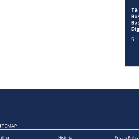
Të
Bo
Ba
Di
Qer 
SITEMAP
allina
Historia
Privacy Policy