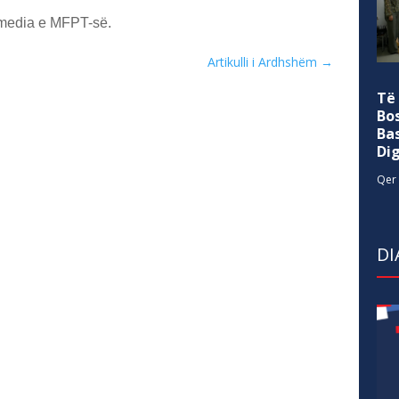
 media e MFPT-së.
Artikulli i Ardhshëm
→
Të
Bo
Ba
Di
Qer 
DI