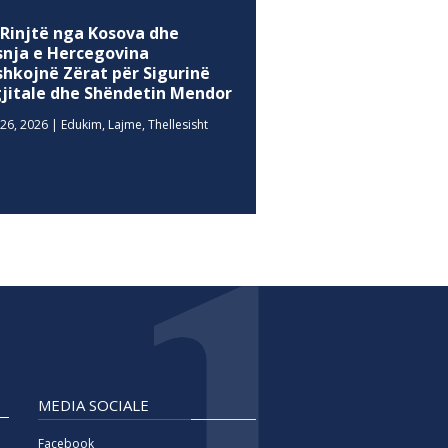
 Rinjtë nga Kosova dhe
snja e Hercegovina
shkojnë Zërat për Sigurinë
gjitale dhe Shëndetin Mendor
26, 2026
|
Edukim
,
Lajme
,
Thellesisht
MEDIA SOCIALE
Facebook