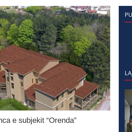
PU
LA
ca e subjekit “Orenda”