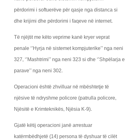
përdorimi i softuerëve për qasje nga distanca si
dhe krijimi dhe përdorimi i faqeve në internet.
Të njëjtit me këto veprime kanë kryer veprat
penale ‘’Hyrja në sistemet kompjuterike’’ nga neni
327, ‘’Mashtrimi’’ nga neni 323 si dhe ‘’Shpëlarja e
parave’’ nga neni 302.
Operacioni është zhvilluar në mbështetje të
njësive të ndryshme policore (patrulla policore,
Njësitë e Krimteknikës, Njësia K-9).
Gjatë këtij operacioni janë arrestuar
katërmbëdhjetë (14) persona të dyshuar të cilët