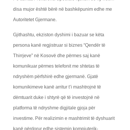
disa mujor është bërë në bashkëpunim edhe me
Autoritetet Gjermane.
Gjithashtu, ekziston dyshimi i bazuar se këta
persona kanë regjistruar si biznes “Qendër të
Thirrjeve” në Kosovë dhe përmes saj kanë
komunikuar përmes telefonit me shtetas të
ndryshëm përfshirë edhe gjermanë. Gjatë
komunikimeve kanë arritur t’i mashtrojnë të
dëmtuarit duke i shtyrë që të investojnë në
platforma të ndryshme digjitale gjoja për
investime. Për realizimin e mashtrimit të dyshuarit
kanë përdorur edhe sistemin kompjuterik-