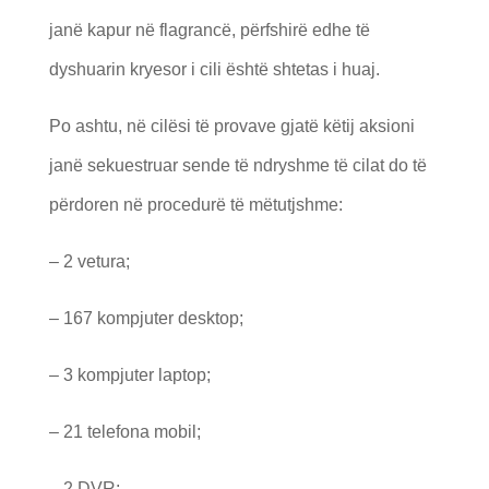
janë kapur në flagrancë, përfshirë edhe të
dyshuarin kryesor i cili është shtetas i huaj.
Po ashtu, në cilësi të provave gjatë këtij aksioni
janë sekuestruar sende të ndryshme të cilat do të
përdoren në procedurë të mëtutjshme:
– 2 vetura;
– 167 kompjuter desktop;
– 3 kompjuter laptop;
– 21 telefona mobil;
– 2 DVR;