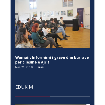
Womair: Informimi i grave dhe burrave
për cilësinë e ajrit
Nën 21, 2019
|
Barazi
EDUKIM