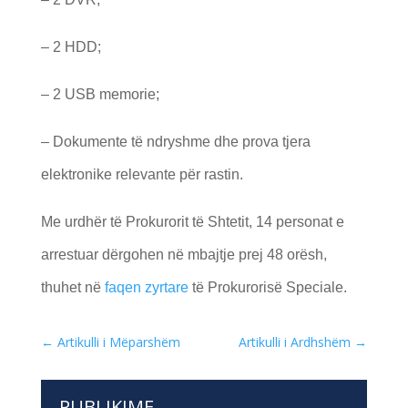
– 2 HDD;
– 2 USB memorie;
– Dokumente të ndryshme dhe prova tjera
elektronike relevante për rastin.
Me urdhër të Prokurorit të Shtetit, 14 personat e
arrestuar dërgohen në mbajtje prej 48 orësh,
thuhet në
faqen zyrtare
të Prokurorisë Speciale.
←
Artikulli i Mëparshëm
Artikulli i Ardhshëm
→
PUBLIKIME