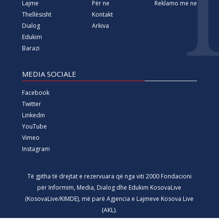
Lajme
Për ne
Reklamo me ne
Thellësisht
Kontakt
Dialog
Arkiva
Edukim
Barazi
MEDIA SOCIALE
Facebook
Twitter
Linkedin
YouTube
Vimeo
Instagram
Të gjitha të drejtat e rezervuara që nga viti 2000 Fondacioni
për Informim, Media, Dialog dhe Edukim KosovaLive
(KosovaLive/KIMDE), më parë Agjencia e Lajmeve Kosova Live
(AKL).