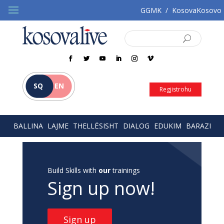
GGMK
/
KosovaKosovo
SQ
EN
Regjistrohu
BALLINA
LAJME
THELLËSISHT
DIALOG
EDUKIM
BARAZI
Build Skills with
our
trainings
Sign up now!
Sign up