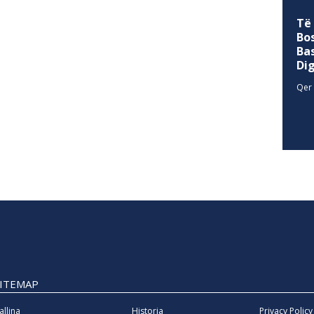
Të
Bo
Ba
Di
Qer 
SITEMAP
allina
Historia
Privacy Policy