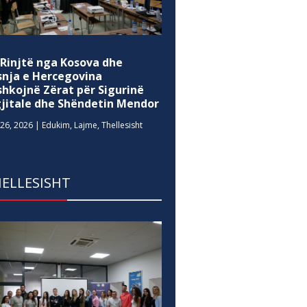
 Rinjtë nga Kosova dhe
snja e Hercegovina
shkojnë Zërat për Sigurinë
gjitale dhe Shëndetin Mendor
26, 2026
|
Edukim
,
Lajme
,
Thellesisht
ELLESISHT