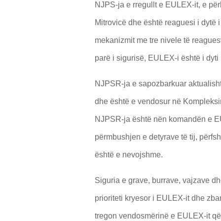
NJPS-ja e rregullt e EULEX-it, e pë
Mitrovicë dhe është reaguesi i dytë 
mekanizmit me tre nivele të reaguesv
parë i sigurisë, EULEX-i është i dyti
NJPSR-ja e sapozbarkuar aktualisht
dhe është e vendosur në Kompleksi
NJPSR-ja është nën komandën e EU
përmbushjen e detyrave të tij, përfsh
është e nevojshme.
Siguria e grave, burrave, vajzave d
prioriteti kryesor i EULEX-it dhe zb
tregon vendosmërinë e EULEX-it që 