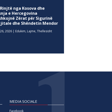
 Rinjtë nga Kosova dhe
snja e Hercegovina
shkojnë Zërat për Sigurinë
gjitale dhe Shëndetin Mendor
26, 2026
|
Edukim
,
Lajme
,
Thellesisht
MEDIA SOCIALE
Facebook