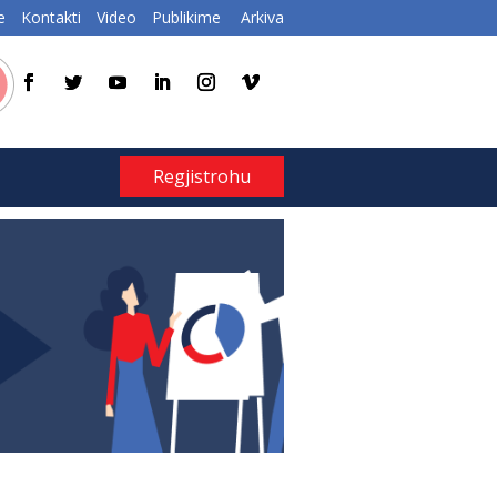
e
Kontakti
Video
Publikime
Arkiva
Regjistrohu