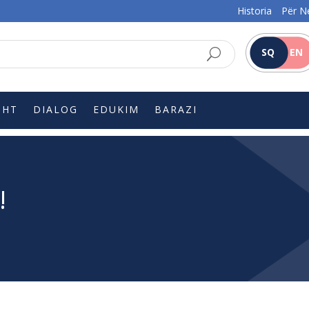
Historia
Për N
SQ
EN
SHT
DIALOG
EDUKIM
BARAZI
!