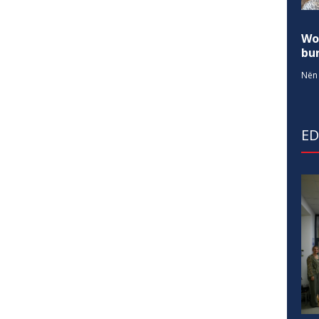
Wo
bur
Nën 
E