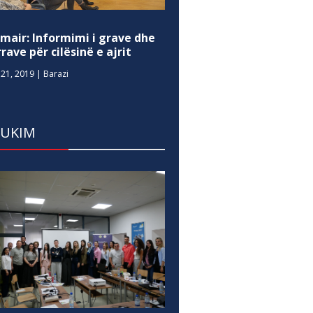
mair: Informimi i grave dhe
rave për cilësinë e ajrit
21, 2019
|
Barazi
DUKIM