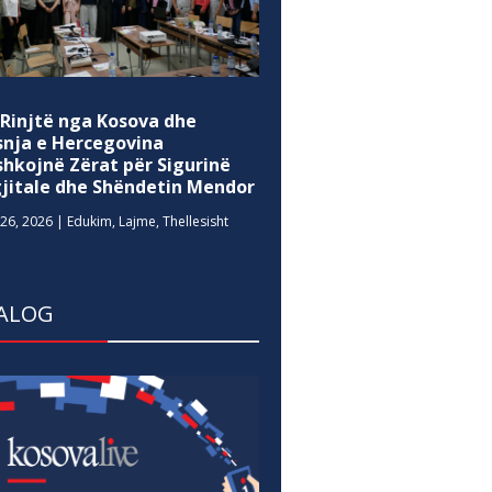
 Rinjtë nga Kosova dhe
snja e Hercegovina
shkojnë Zërat për Sigurinë
gjitale dhe Shëndetin Mendor
26, 2026
|
Edukim
,
Lajme
,
Thellesisht
ALOG