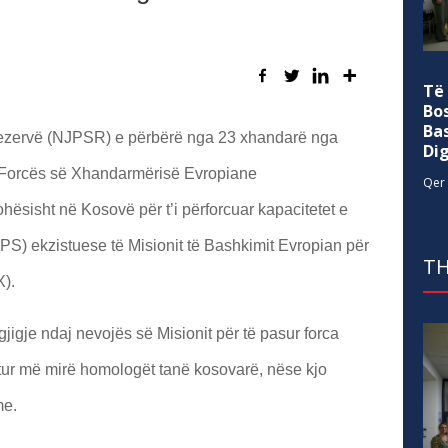
Të
Bo
Ba
Rezervë (NJPSR) e përbërë nga 23 xhandarë nga
Di
të Forcës së Xhandarmërisë Evropiane
Qer 
isht në Kosovë për t’i përforcuar kapacitetet e
PS) ekzistuese të Misionit të Bashkimit Evropian për
TH
).
igje ndaj nevojës së Misionit për të pasur forca
etur më mirë homologët tanë kosovarë, nëse kjo
me.