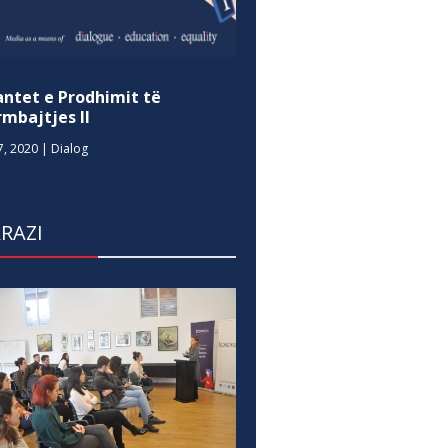
antet e Prodhimit të
mbajtjes II
7, 2020
|
Dialog
RAZI