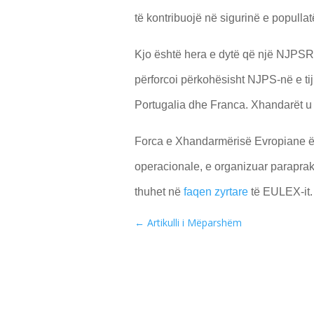
të kontribuojë në sigurinë e popullat
Kjo është hera e dytë që një NJPS
përforcoi përkohësisht NJPS-në e ti
Portugalia dhe Franca. Xhandarët u
Forca e Xhandarmërisë Evropiane ë
operacionale, e organizuar paraprak
thuhet në
faqen zyrtare
të EULEX-it.
←
Artikulli i Mëparshëm