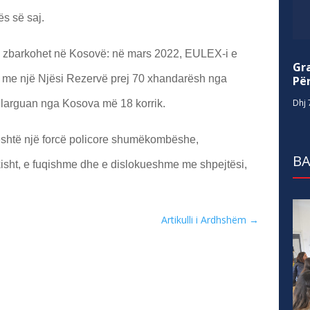
ës së saj.
R zbarkohet në Kosovë: në mars 2022, EULEX-i e
Gr
j me një Njësi Rezervë prej 70 xhandarësh nga
Për
Dhj 
 larguan nga Kosova më 18 korrik.
shtë një forcë policore shumëkombëshe,
BA
isht, e fuqishme dhe e dislokueshme me shpejtësi,
Artikulli i Ardhshëm
→