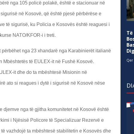
rbërë nga 105 policë polakë, është e stacionuar në
i sigurisë në Kosovë, që është pjesë përbërëse e
e të sigurisë, ku Policia e Kosovës është reaguesi i
Të
 kurse NATO/KFOR-i i treti.
Bo
Ba
Di
 përbëhet nga 23 xhandarë nga Karabinierët italianë
Qer 
n Mbështetës të EULEX-it në Fushë Kosovë.
LEX-it dhe do ta mbështesë Misionin në
irë ato si reagues i dytë i sigurisë në Kosovë nëse
DI
he djemve nga të gjitha komunitetet në Kosovë është
arkimi i Njësisë Policore të Specializuar Rezervë e
të vazhdojë ta mbështesë stabilitetin e Kosovës dhe