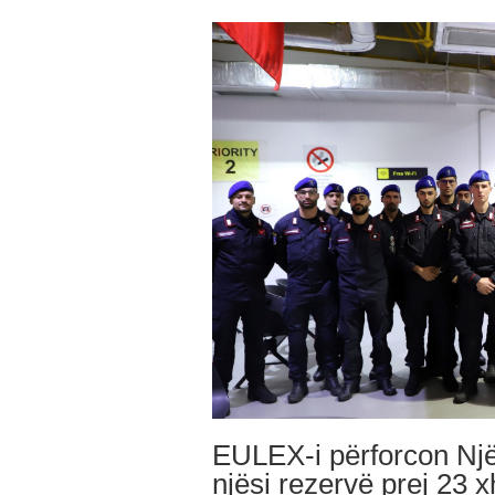
EULEX-i përforcon Një
njësi rezervë prej 23 