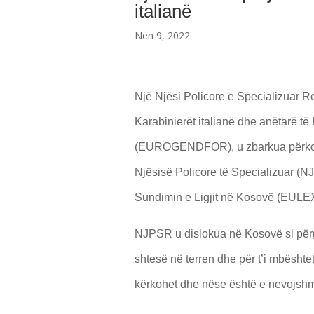
italianë
Nën 9, 2022
Një Njësi Policore e Specializuar 
Karabinierët italianë dhe anëtarë 
(EUROGENDFOR), u zbarkua përkohës
Njësisë Policore të Specializuar (NJ
Sundimin e Ligjit në Kosovë (EULEX
NJPSR u dislokua në Kosovë si përgj
shtesë në terren dhe për t’i mbësht
kërkohet dhe nëse është e nevojsh