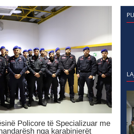
PU
LA
sinë Policore të Specializuar me
xhandarësh nga karabinierët