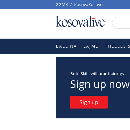
GGMK
/
KosovaKosovo
BALLINA
LAJME
THELLËSI
Build Skills with
our
trainings
Sign up now
Sign up