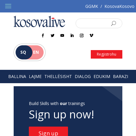
GGMK
/
KosovaKosovo
SQ
EN
Regjistrohu
BALLINA
LAJME
THELLËSISHT
DIALOG
EDUKIM
BARAZI
Build Skills with
our
trainings
Sign up now!
Sign up