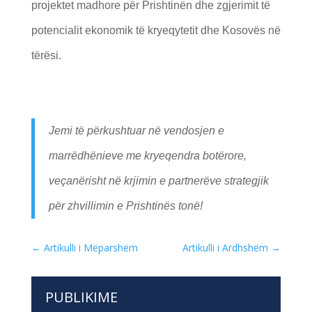
projektet madhore për Prishtinën dhe zgjerimit të
potencialit ekonomik të kryeqytetit dhe Kosovës në
tërësi.
Jemi të përkushtuar në vendosjen e
marrëdhënieve me kryeqendra botërore,
veçanërisht në krjimin e partnerëve strategjik
për zhvillimin e Prishtinës tonë!
←
Artikulli i Mëparshëm
Artikulli i Ardhshëm
→
PUBLIKIME