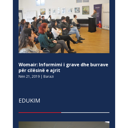
Womair: Informimi i grave dhe burrave
për cilësinë e ajrit
Nën 21, 2019
|
Barazi
EDUKIM