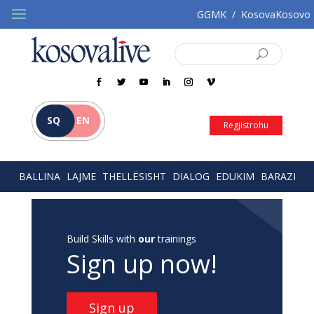
GGMK
/
KosovaKosovo
SQ
EN
Regjistrohu
BALLINA
LAJME
THELLËSISHT
DIALOG
EDUKIM
BARAZI
Build Skills with
our
trainings
Sign up now!
Sign up