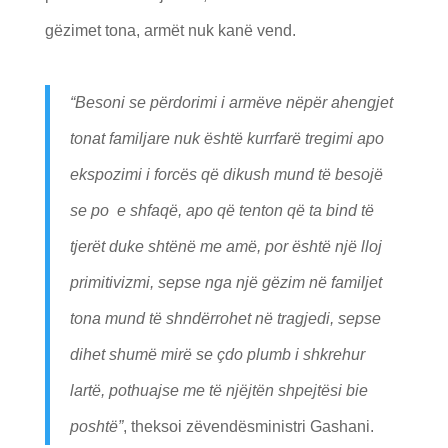
gëzimet tona, armët nuk kanë vend.
“Besoni se përdorimi i armëve nëpër ahengjet
tonat familjare nuk është kurrfarë tregimi apo
ekspozimi i forcës që dikush mund të besojë
se po e shfaqë, apo që tenton që ta bind të
tjerët duke shtënë me amë, por është një lloj
primitivizmi, sepse nga një gëzim në familjet
tona mund të shndërrohet në tragjedi, sepse
dihet shumë mirë se çdo plumb i shkrehur
lartë, pothuajse me të njëjtën shpejtësi bie
poshtë”
, theksoi zëvendësministri Gashani.