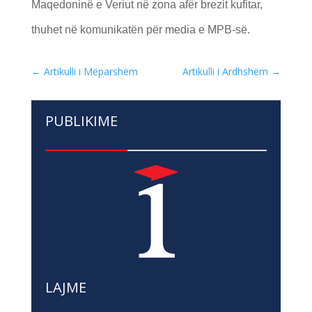
Maqedoninë e Veriut në zona afër brezit kufitar,
thuhet në komunikatën për media e MPB-së.
←
Artikulli i Mëparshëm
Artikulli i Ardhshëm
→
PUBLIKIME
LAJME