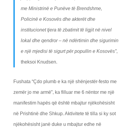
me Ministrinë e Punëve të Brendshme,
Policinë e Kosovës dhe akterët dhe
institucionet tjera të zbatimit të ligjit në nivel
lokal dhe qendror – në ndërtimin dhe sigurimin
e një mjedisi të sigurt për popullin e Kosovës”
,
theksoi Knudsen.
Fushata “Çdo plumb e ka një shënjestër-festo me
zemër jo me armë”, ka filluar me 6 nëntor me një
manifestim hapës që është mbajtur njëkohësisht
në Prishtinë dhe Shkup. Aktivitete të tilla si ky sot
njëkohësisht janë duke u mbajtur edhe në