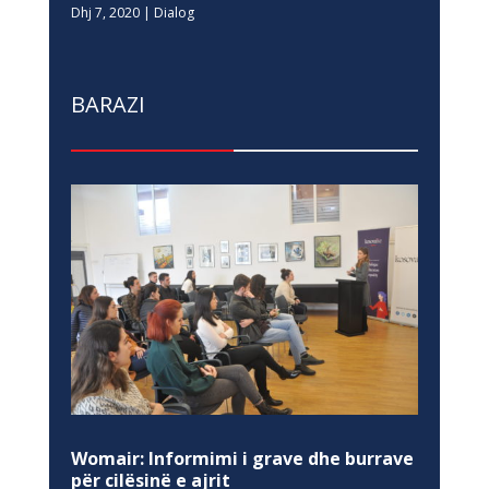
Dhj 7, 2020
|
Dialog
BARAZI
Womair: Informimi i grave dhe burrave
për cilësinë e ajrit