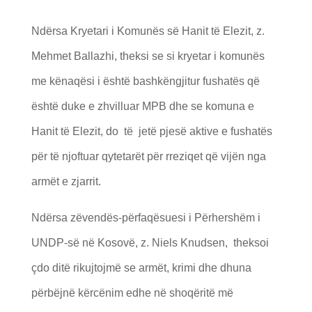
Ndërsa Kryetari i Komunës së Hanit të Elezit, z.
Mehmet Ballazhi, theksi se si kryetar i komunës
me kënaqësi i është bashkëngjitur fushatës që
është duke e zhvilluar MPB dhe se komuna e
Hanit të Elezit, do të jetë pjesë aktive e fushatës
për të njoftuar qytetarët për rreziqet që vijën nga
armët e zjarrit.
Ndërsa zëvendës-përfaqësuesi i Përhershëm i
UNDP-së në Kosovë, z. Niels Knudsen, theksoi
çdo ditë rikujtojmë se armët, krimi dhe dhuna
përbëjnë kërcënim edhe në shoqëritë më