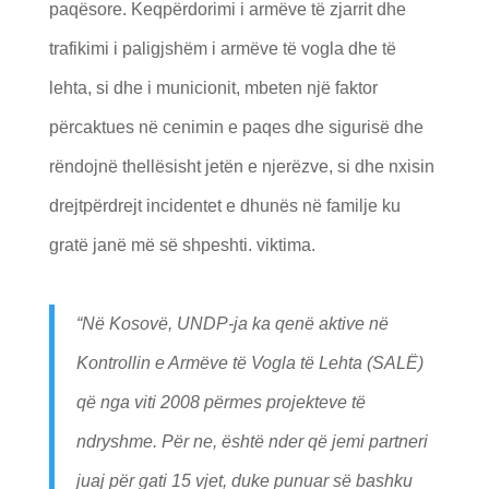
paqësore. Keqpërdorimi i armëve të zjarrit dhe
trafikimi i paligjshëm i armëve të vogla dhe të
lehta, si dhe i municionit, mbeten një faktor
përcaktues në cenimin e paqes dhe sigurisë dhe
rëndojnë thellësisht jetën e njerëzve, si dhe nxisin
drejtpërdrejt incidentet e dhunës në familje ku
gratë janë më së shpeshti. viktima.
“Në Kosovë, UNDP-ja ka qenë aktive në
Kontrollin e Armëve të Vogla të Lehta (SALË)
që nga viti 2008 përmes projekteve të
ndryshme. Për ne, është nder që jemi partneri
juaj për gati 15 vjet, duke punuar së bashku