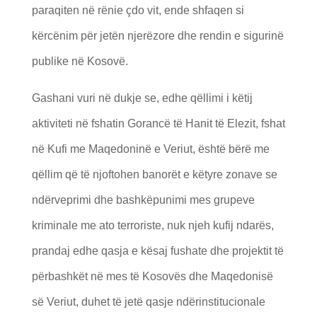
paraqiten në rënie çdo vit, ende shfaqen si
kërcënim për jetën njerëzore dhe rendin e sigurinë
publike në Kosovë.
Gashani vuri në dukje se, edhe qëllimi i këtij
aktiviteti në fshatin Gorancë të Hanit të Elezit, fshat
në Kufi me Maqedoninë e Veriut, është bërë me
qëllim që të njoftohen banorët e këtyre zonave se
ndërveprimi dhe bashkëpunimi mes grupeve
kriminale me ato terroriste, nuk njeh kufij ndarës,
prandaj edhe qasja e kësaj fushate dhe projektit të
përbashkët në mes të Kosovës dhe Maqedonisë
së Veriut, duhet të jetë qasje ndërinstitucionale