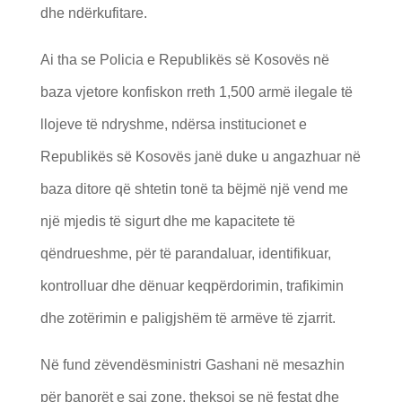
dhe ndërkufitare.
Ai tha se Policia e Republikës së Kosovës në
baza vjetore konfiskon rreth 1,500 armë ilegale të
llojeve të ndryshme, ndërsa institucionet e
Republikës së Kosovës janë duke u angazhuar në
baza ditore që shtetin tonë ta bëjmë një vend me
një mjedis të sigurt dhe me kapacitete të
qëndrueshme, për të parandaluar, identifikuar,
kontrolluar dhe dënuar keqpërdorimin, trafikimin
dhe zotërimin e paligjshëm të armëve të zjarrit.
Në fund zëvendësministri Gashani në mesazhin
për banorët e saj zone, theksoi se në festat dhe