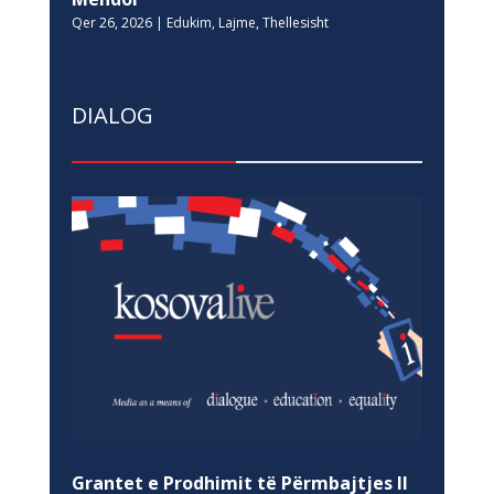
Qer 26, 2026
|
Edukim
,
Lajme
,
Thellesisht
DIALOG
Grantet e Prodhimit të Përmbajtjes II