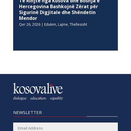
Të Rinjtë nga Kosova dhe Bosnja e
Hercegovina Bashkojnë Zërat për
Sigurinë Digjitale dhe Shëndetin
Mendor
Qer 26, 2026
|
Edukim
,
Lajme
,
Thellesisht
NEWSLETTER