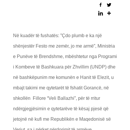
Në kuadër të fushatës: ”Çdo plumb e ka një
shënjestër Festo me zemër, jo me armë”, Ministria
e Punëve të Brendshme, mbështetur nga Programi
i Kombeve të Bashkuara për Zhvillim (UNDP) dhe
në bashkëpunim me komunën e Hanit të Elezit, u
mbajt takimi me qytetarët të fshatit Gorancë, në
shkollën Fillore “Veli Ballazhi”, për të rritur
ndërgjegjësimin e qytetarëve të kësaj pjesë që
jetojnë në kufi me Republikën e Maqedonisë së
Veriut, sa i përket përdorimit të armëve.