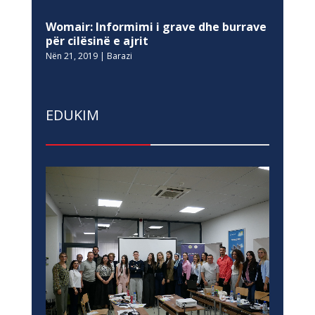
Womair: Informimi i grave dhe burrave
për cilësinë e ajrit
Nën 21, 2019
|
Barazi
EDUKIM