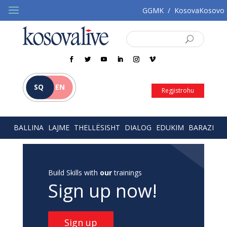
GGMK
/
KosovaKosovo
SQ
EN
Regjistrohu
BALLINA
LAJME
THELLËSISHT
DIALOG
EDUKIM
BARAZI
Build Skills with
our
trainings
Sign up now!
Sign up