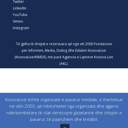
Twitter
Linkedin
YouTube
Vimeo
Instagram
Të gjitha të drejtat e rezervuara që nga viti 2000 Fondacioni
për Informim, Media, Dialog dhe Edukim KosovaLive
(KosovaLive/KIMDE), më parë Agjencia e Lajmeve Kosova Live
(AKL).
KosovaLive është organizatë e pavarur mediale, e themeluar
në vitin 2000, që mbështetet nga organizata dhe agjenci
ndërkombëtare të cilat vlerësojnë gazetarinë dhe shtypin e
pavarur, të paanshëm dhe kredibil.