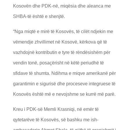
Kosovën dhe PDK-në, miqësia dhe aleanca me
SHBA-të është e shenjtë.
“Nga miqtë e mirë të Kosovës, të cilët ndjekin me
vëmendje zhvillimet në Kosovë, kërkova që të
vazhdojnë kontributin e tyre të rëndësishëm për
vendin tonë, posaçërisht në këtë periudhë të
sfidave të shumta. Ndihma e miqve amerikanë për
garantimin e sigurisë dhe proceseve integruese të
Kosovës është më e nevojshme se kurrë më parë.
Kreu i PDK-së Memli Krasniqi, në emër të
qytetarëve të Kosovës, së bashku me ish-