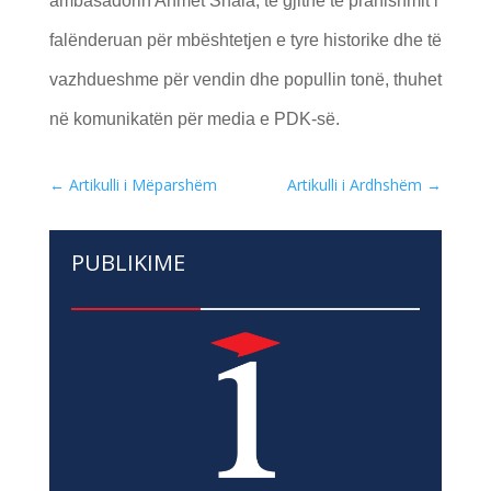
ambasadorin Ahmet Shala, të gjithë të pranishmit i
falënderuan për mbështetjen e tyre historike dhe të
vazhdueshme për vendin dhe popullin tonë, thuhet
në komunikatën për media e PDK-së.
←
Artikulli i Mëparshëm
Artikulli i Ardhshëm
→
PUBLIKIME