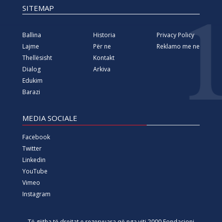
SITEMAP
Ballina
Historia
Privacy Policy
Lajme
Për ne
Reklamo me ne
Thellësisht
Kontakt
Dialog
Arkiva
Edukim
Barazi
MEDIA SOCIALE
Facebook
Twitter
Linkedin
YouTube
Vimeo
Instagram
Të gjitha të drejtat e rezervuara që nga viti 2000 Fondacioni