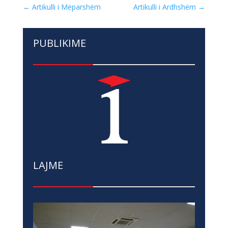
←
Artikulli i Mëparshëm
Artikulli i Ardhshëm
→
PUBLIKIME
LAJME