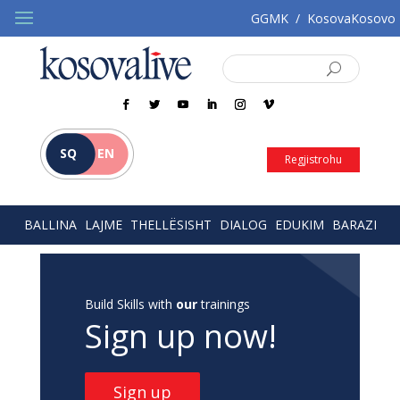
GGMK
/
KosovaKosovo
SQ
EN
Regjistrohu
BALLINA
LAJME
THELLËSISHT
DIALOG
EDUKIM
BARAZI
Build Skills with
our
trainings
Sign up now!
Sign up