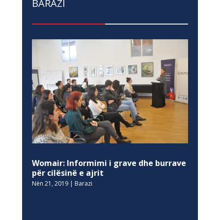
BARAZI
Womair: Informimi i grave dhe burrave
për cilësinë e ajrit
Nën 21, 2019
|
Barazi