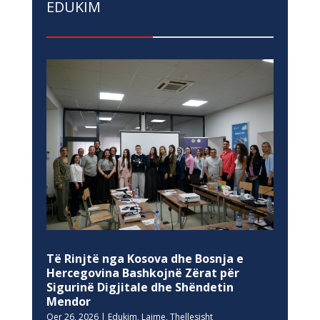
EDUKIM
Të Rinjtë nga Kosova dhe Bosnja e
Hercegovina Bashkojnë Zërat për
Sigurinë Digjitale dhe Shëndetin
Mendor
Qer 26, 2026
|
Edukim
,
Lajme
,
Thellesisht