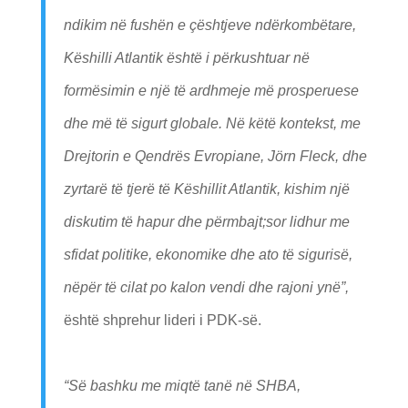
ndikim në fushën e çështjeve ndërkombëtare,
Këshilli Atlantik është i përkushtuar në
formësimin e një të ardhmeje më prosperuese
dhe më të sigurt globale. Në këtë kontekst, me
Drejtorin e Qendrës Evropiane, Jörn Fleck, dhe
zyrtarë të tjerë të Këshillit Atlantik, kishim një
diskutim të hapur dhe përmbajt;sor lidhur me
sfidat politike, ekonomike dhe ato të sigurisë,
nëpër të cilat po kalon vendi dhe rajoni ynë”,
është shprehur lideri i PDK-së.
“Së bashku me miqtë tanë në SHBA,