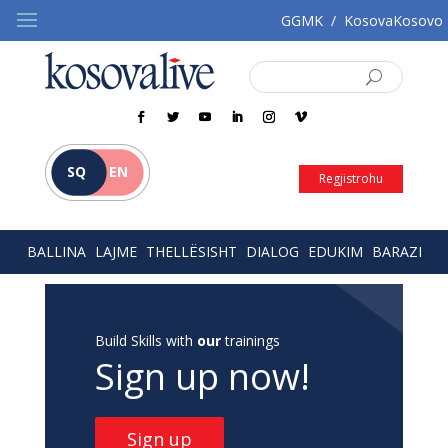
GGMK
/
KosovaKosovo
SQ
EN
Regjistrohu
BALLINA
LAJME
THELLËSISHT
DIALOG
EDUKIM
BARAZI
Build Skills with
our
trainings
Sign up now!
Sign up