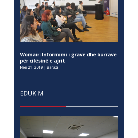
Womair: Informimi i grave dhe burrave
për cilësinë e ajrit
Nën 21, 2019
|
Barazi
EDUKIM