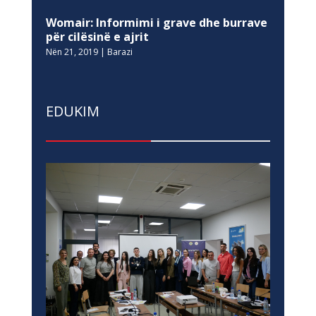
Womair: Informimi i grave dhe burrave
për cilësinë e ajrit
Nën 21, 2019
|
Barazi
EDUKIM