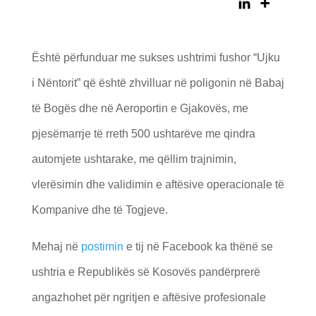
Është përfunduar me sukses ushtrimi fushor “Ujku
i Nëntorit” që është zhvilluar në poligonin në Babaj
të Bogës dhe në Aeroportin e Gjakovës, me
pjesëmarrje të rreth 500 ushtarëve me qindra
automjete ushtarake, me qëllim trajnimin,
vlerësimin dhe validimin e aftësive operacionale të
Kompanive dhe të Togjeve.
Mehaj në
postimin
e tij në Facebook ka thënë se
ushtria e Republikës së Kosovës pandërprerë
angazhohet për ngritjen e aftësive profesionale