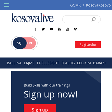
GGMK
/
KosovaKosovo
SQ
EN
Regjistrohu
BALLINA
LAJME
THELLËSISHT
DIALOG
EDUKIM
BARAZI
Build Skills with
our
trainings
Sign up now!
Sign up