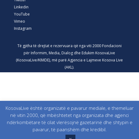
Linkedin
YouTube
Vimeo
Instagram
Të gjitha të drejtat e rezervuara që nga viti 2000 Fondacioni
për Informim, Media, Dialog dhe Edukim KosovaLive
(KosovaLive/KIMDE), më parë Agjencia e Lajmeve Kosova Live
(AKL).
KosovaLive është organizatë e pavarur mediale, e themeluar
në vitin 2000, që mbështetet nga organizata dhe agjenci
ndërkombëtare të cilat vlerësojnë gazetarinë dhe shtypin e
pavarur, të paanshëm dhe kredibil.