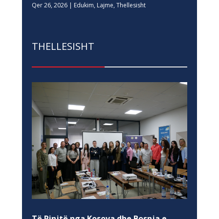
Qer 26, 2026
|
Edukim
,
Lajme
,
Thellesisht
THELLESISHT
Të Rinjtë nga Kosova dhe Bosnja e