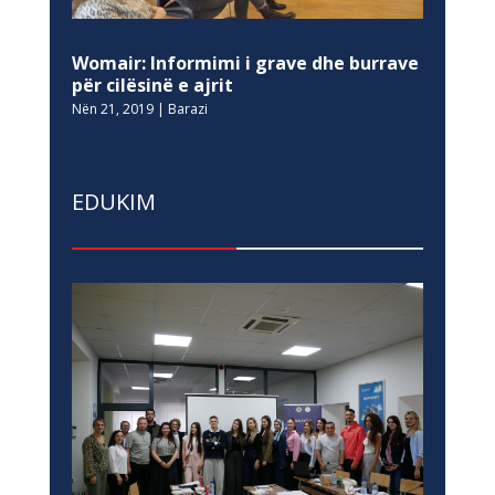
Womair: Informimi i grave dhe burrave
për cilësinë e ajrit
Nën 21, 2019
|
Barazi
EDUKIM