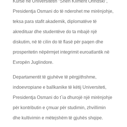
Kurse në Universitetin “Shën Kliment Ohridski”,
Presidentja Osmani do të nderohet me mirënjohje,
teksa para stafit akademik, diplomatëve të
akredituar dhe studentëve do ta mbajë një
diskutim, në të cilin do të flasë për paqen dhe
prosperitetin nëpërmjet integrimit euroatlantik në
Evropën Juglindore.
Departamentit të gjuhëve të përgjithshme,
indoevropiane e ballkanike të këtij Universiteti,
Presidentja Osmani do t`ia dhurojë një mirënjohje
për kontributin e çmuar për studimin, zhvillimin
dhe kultivimin e mëtejshëm të gjuhës shqipe.