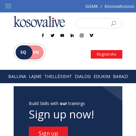
GGMK
/
KosovaKosovo
SQ
EN
Regjistrohu
BALLINA
LAJME
THELLËSISHT
DIALOG
EDUKIM
BARAZI
Build Skills with
our
trainings
Sign up now!
Sign up