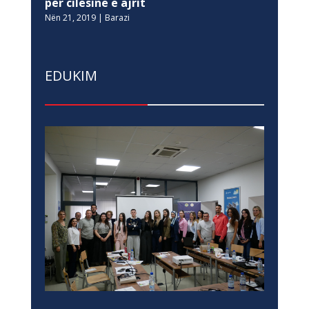
për cilësinë e ajrit
Nën 21, 2019
|
Barazi
EDUKIM