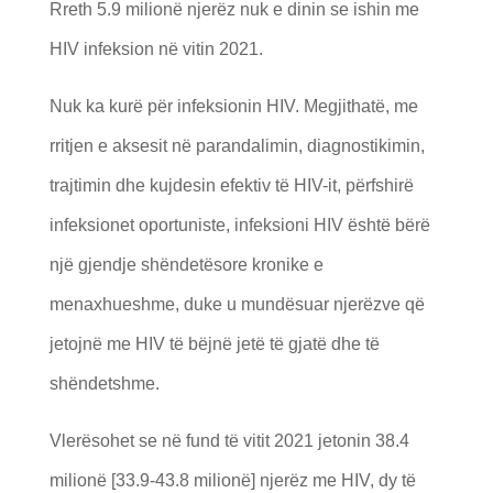
Rreth 5.9 milionë njerëz nuk e dinin se ishin me
HIV infeksion në vitin 2021.
Nuk ka kurë për infeksionin HIV. Megjithatë, me
rritjen e aksesit në parandalimin, diagnostikimin,
trajtimin dhe kujdesin efektiv të HIV-it, përfshirë
infeksionet oportuniste, infeksioni HIV është bërë
një gjendje shëndetësore kronike e
menaxhueshme, duke u mundësuar njerëzve që
jetojnë me HIV të bëjnë jetë të gjatë dhe të
shëndetshme.
Vlerësohet se në fund të vitit 2021 jetonin 38.4
milionë [33.9-43.8 milionë] njerëz me HIV, dy të