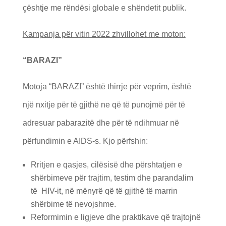
çështje me rëndësi globale e shëndetit publik.
Kampanja për vitin 2022 zhvillohet me moton:
“BARAZI”
Motoja “BARAZI” është thirrje për veprim, është
një nxitje për të gjithë ne që të punojmë për të
adresuar pabarazitë dhe për të ndihmuar në
përfundimin e AIDS-s. Kjo përfshin:
Rritjen e qasjes, cilësisë dhe përshtatjen e
shërbimeve për trajtim, testim dhe parandalim
të HIV-it, në mënyrë që të gjithë të marrin
shërbime të nevojshme.
Reformimin e ligjeve dhe praktikave që trajtojnë