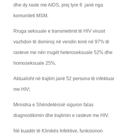
dhe dy raste me AIDS, prej tyre 6 janë nga
komuniteti MSM.
Rruga seksuale e transmetimit të HIV virusit
vazhdon të dominoj në vendin tonë në 97% të
rasteve me nën rrugët heteroseksuale 52% dhe
homoseksuale 25%.
Aktualisht në trajtim janë 52 persona të infektuar
me HIV;
Ministria e Shëndetësisë siguron falas
diagnostikimin dhe trajtimin e rasteve me HIV.
Në kuadër të Klinikës Infektive, funksionon