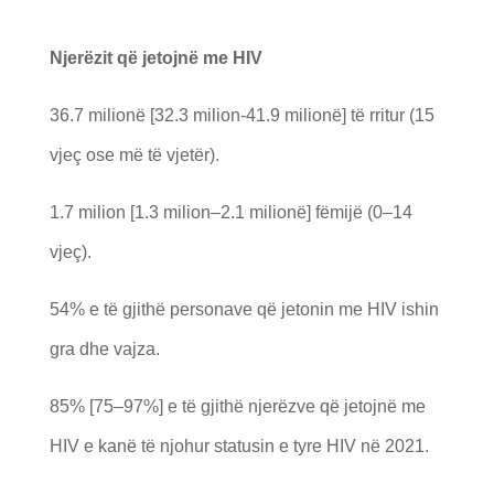
Njerëzit që jetojnë me HIV
36.7 milionë [32.3 milion-41.9 milionë] të rritur (15
vjeç ose më të vjetër).
1.7 milion [1.3 milion–2.1 milionë] fëmijë (0–14
vjeç).
54% e të gjithë personave që jetonin me HIV ishin
gra dhe vajza.
85% [75–97%] e të gjithë njerëzve që jetojnë me
HIV e kanë të njohur statusin e tyre HIV në 2021.