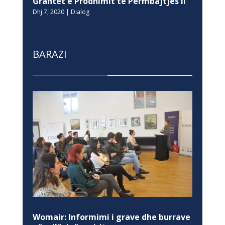
Grantet e Prodhimit të Përmbajtjes II
Dhj 7, 2020
|
Dialog
BARAZI
Womair: Informimi i grave dhe burrave