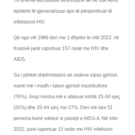
Të dhënat ekzistuese dëshmojnë se ne nuk kemi
epidemi të gjeneralizuar apo të përqendruar të
infeksionit HIV.
Që nga viti 1986 deri me 1 dhjetor te vitit 2022, në
Kosovë janë raportuar 157 raste me HIV dhe
AIDS.
Sa i përket shpërndarjes së rasteve sipas gjinisë,
numri më i madh i takon gjinisë mashkullore
(76%). Grup mosha më e atakuar është 25-34 vjeç
(31%) dhe 35-44 vjeç me 27%. Deri më tani 51
persona kanë vdekur si pasojë e AIDS-it. Në vitin
2022, janë raportuar 15 raste me HIV infeksion