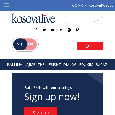
GGMK
/
KosovaKosovo
SQ
EN
Regjistrohu
BALLINA
LAJME
THELLËSISHT
DIALOG
EDUKIM
BARAZI
Build Skills with
our
trainings
Sign up now!
Sign up