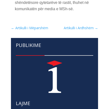
shëndetësore qytetarëve të rastit, thuhet në
komunikatën për media e MSh-së.
←
Artikulli i Mëparshëm
Artikulli i Ardhshëm
→
PUBLIKIME
LAJME