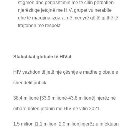
stigmën dhe përjashtimin me të cilin përballen
njerëzit që jetojnë me HIV, grupet vulnerabile
dhe të margjinalizuara, në mënyrë që të gjithë të
trajtohen me respekt.
Statistikat globale të HIV-it
HIV vazhdon të jetë një çështje e madhe globale e
shëndetit publik,
38.4 milionë [33.9 milionë-43.8 milionë] njerëz në
mbarë botën jetonin me HIV në vitin 2021.
1.5 milion [1.1 milion–2.0 milion] njerëz u infektuan