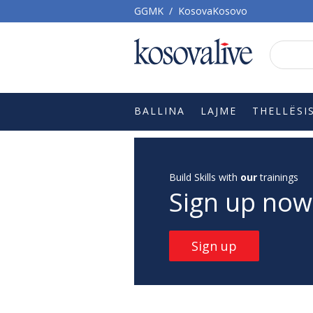
GGMK
/
KosovaKosovo
BALLINA
LAJME
THELLËSI
Build Skills with
our
trainings
Sign up now
Sign up