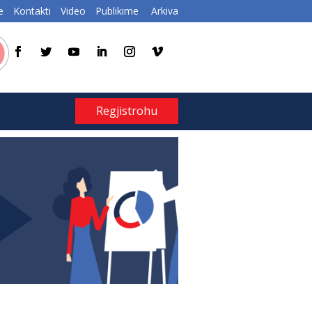
e
Kontakti
Video
Publikime
Arkiva
Regjistrohu