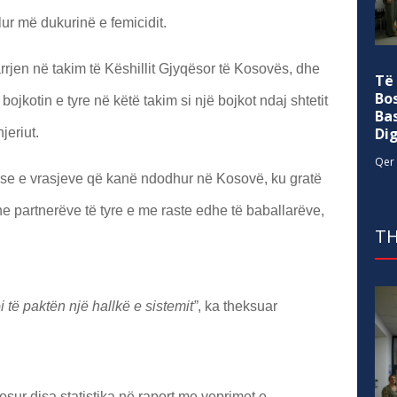
ur më dukurinë e femicidit.
rjen në takim të Këshillit Gjyqësor të Kosovës, dhe
Të
Bo
 bojkotin e tyre në këtë takim si një bojkot ndaj shtetit
Ba
Di
jeriut.
Qer 
se e vrasjeve që kanë ndodhur në Kosovë, ku gratë
e partnerëve të tyre e me raste edhe të baballarëve,
TH
 të paktën një hallkë e sistemit”
, ka theksuar
sur disa statistika në raport me veprimet e