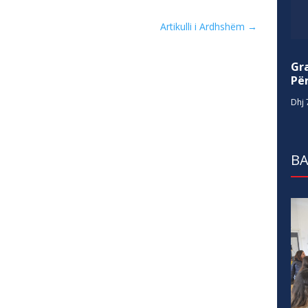
Artikulli i Ardhshëm
→
Gr
Për
Dhj 
BA