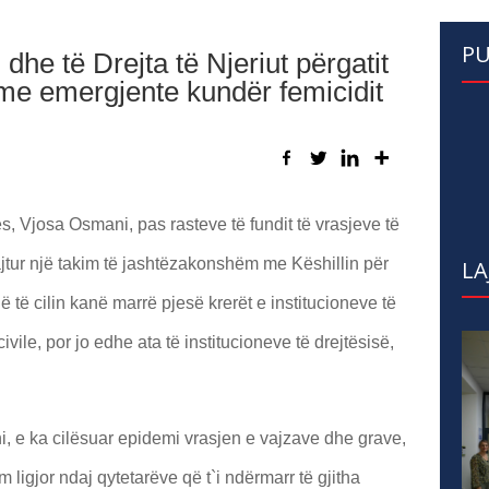
PU
dhe të Drejta të Njeriut përgatit
ime emergjente kundër femicidit
, Vjosa Osmani, pas rasteve të fundit të vrasjeve të
tur një takim të jashtëzakonshëm me Këshillin për
LA
ë të cilin kanë marrë pjesë krerët e institucioneve të
ile, por jo edhe ata të institucioneve të drejtësisë,
i, e ka cilësuar epidemi vrasjen e vajzave dhe grave,
 ligjor ndaj qytetarëve që t`i ndërmarr të gjitha