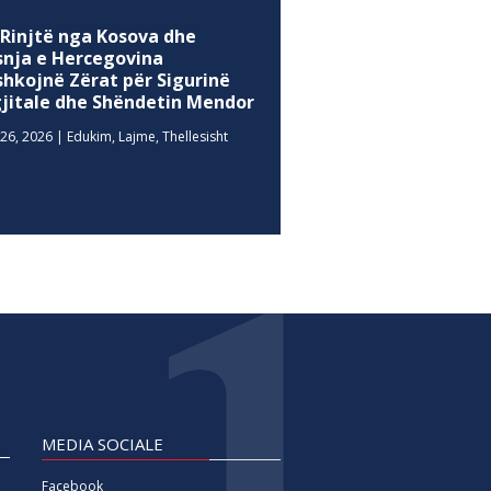
 Rinjtë nga Kosova dhe
snja e Hercegovina
shkojnë Zërat për Sigurinë
gjitale dhe Shëndetin Mendor
26, 2026
|
Edukim
,
Lajme
,
Thellesisht
MEDIA SOCIALE
Facebook