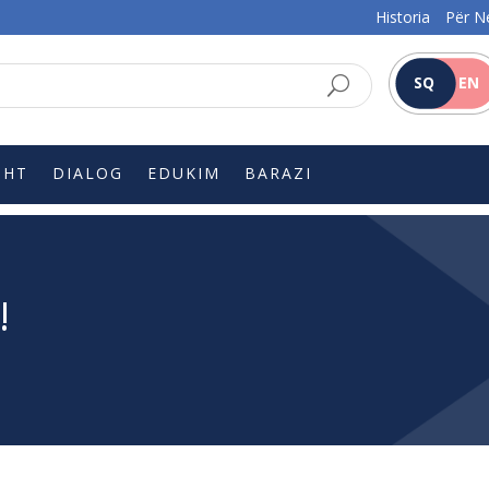
Historia
Për N
SQ
EN
SHT
DIALOG
EDUKIM
BARAZI
!