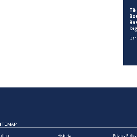
Të
Bo
Ba
Di
Qer 
SITEMAP
allina
Historia
Privacy Policy