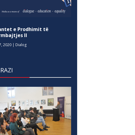
antet e Prodhimit të
mbajtjes II
7, 2020
|
Dialog
RAZI