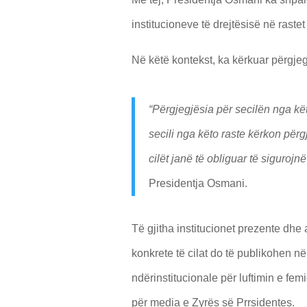
institucioneve të drejtësisë në rast
Në këtë kontekst, ka kërkuar përgj
“Përgjegjësia për secilën nga kë
secili nga këto raste kërkon për
cilët janë të obliguar të sigurojn
Presidentja Osmani.
Të gjitha institucionet prezente dh
konkrete të cilat do të publikohen në
ndërinstitucionale për luftimin e fe
për media e Zyrës së Prrsidentes.