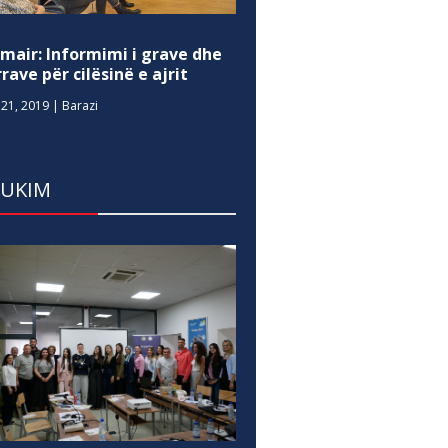
mair: Informimi i grave dhe
rave për cilësinë e ajrit
21, 2019
|
Barazi
DUKIM