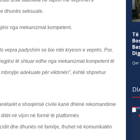
et e dhunës seksuale.
egjësi nga mekanizmat kompetent.
Të
Bo
Ba
to vepra padyshim se bie mbi kryesin e veprës. Por,
Di
gjegjësi të shtuar edhe nga mekanizmat kompetent të
Qer 
ë mbrojtje adekuate për viktimën”,
është shprehur
DI
e anëtarët e shoqërisë civile kanë dhënë rekomandime
 ditët në vijim në formë të platformës
micidit dhe dhunës në familje, thuhet në komunikatën