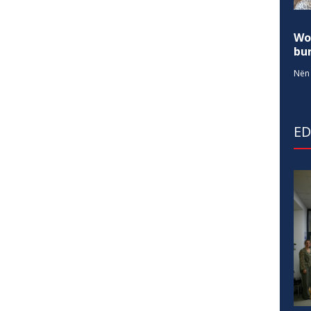
Wo
bur
Nën 
E