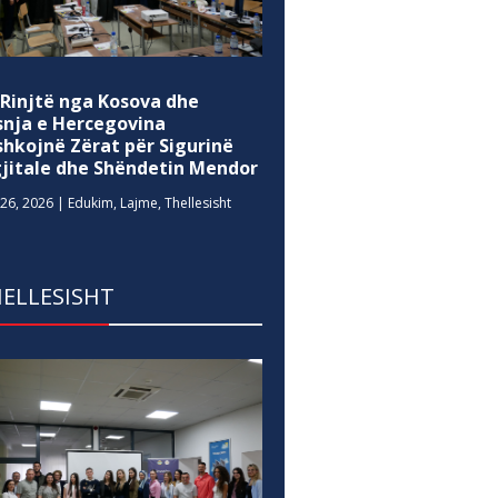
 Rinjtë nga Kosova dhe
snja e Hercegovina
shkojnë Zërat për Sigurinë
gjitale dhe Shëndetin Mendor
26, 2026
|
Edukim
,
Lajme
,
Thellesisht
ELLESISHT