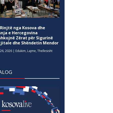
 Rinjtë nga Kosova dhe
snja e Hercegovina
shkojnë Zërat për Sigurinë
gjitale dhe Shëndetin Mendor
26, 2026
|
Edukim
,
Lajme
,
Thellesisht
ALOG