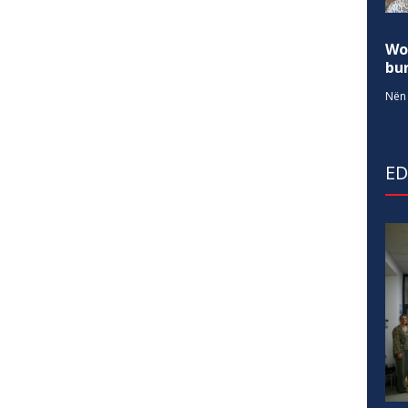
Wo
bur
Nën 
E