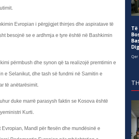
utimit.
imin Evropian i përgjigjet thirrjes dhe aspiratave të
Të
Bo
isht besojnë se e ardhmja e tyre është në Bashkimin
Ba
Di
Qer 
aplikimi përmbush dhe synon që ta realizojë premtimin e
in e Selanikut, dhe tash së fundmi në Samitin e
TH
r të anëtarësimit.
 duhur duke marrë parasysh faktin se Kosova është
eministri Kurti.
it Evropian, Mandl për ftesën dhe mundësinë e