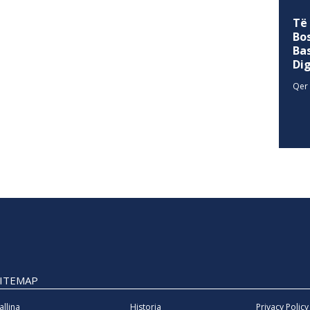
Të
Bo
Ba
Di
Qer 
SITEMAP
allina
Historia
Privacy Policy