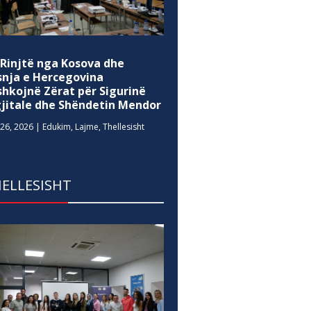
 Rinjtë nga Kosova dhe
snja e Hercegovina
shkojnë Zërat për Sigurinë
gjitale dhe Shëndetin Mendor
26, 2026
|
Edukim
,
Lajme
,
Thellesisht
ELLESISHT