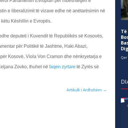
deroi Parlamentin Evropian për mbështetjen e
in e liberalizimit të vizave edhe në anëtarësimin në
 këtu Këshillin e Evropës.
Të
edhe deputeti i Kuvendit të Republikës së Kosovës,
Bo
Ba
amentar për Politikë të Jashtme, Haki Abazi,
Di
 për Kosovë, Viola Von Cramon dhe nënkryetarja e
Qer 
 Zeljana Zovko, thuhet në
faqen zyrtare
të Zyrës së
DI
Artikulli i Ardhshëm
→