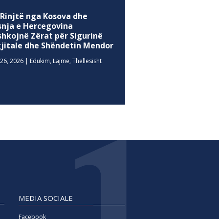
 Rinjtë nga Kosova dhe
snja e Hercegovina
shkojnë Zërat për Sigurinë
gjitale dhe Shëndetin Mendor
26, 2026
|
Edukim
,
Lajme
,
Thellesisht
MEDIA SOCIALE
Facebook