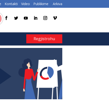
e
Kontakti
Video
Publikime
Arkiva
Regjistrohu