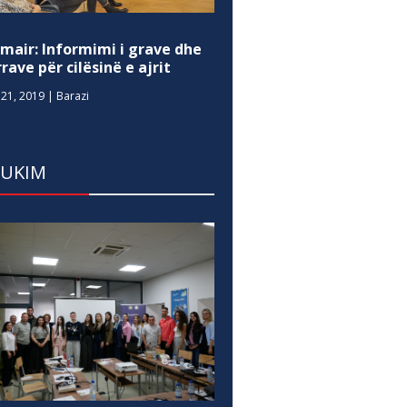
mair: Informimi i grave dhe
rave për cilësinë e ajrit
21, 2019
|
Barazi
DUKIM