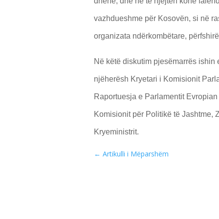
dhënë, dhe në të njëjtën kohë falën
vazhdueshme për Kosovën, si në rast
organizata ndërkombëtare, përfshirë
Në këtë diskutim pjesëmarrës ishin 
njëherësh Kryetari i Komisionit Parl
Raportuesja e Parlamentit Evropian
Komisionit për Politikë të Jashtme,
Kryeministrit.
←
Artikulli i Mëparshëm