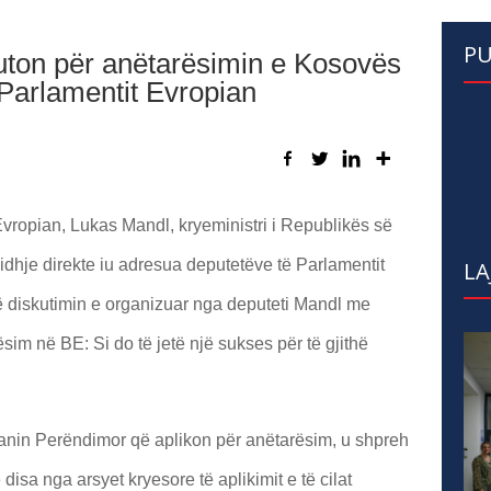
PU
kuton për anëtarësimin e Kosovës
Parlamentit Evropian
 Evropian, Lukas Mandl, kryeministri i Republikës së
lidhje direkte iu adresua deputetëve të Parlamentit
LA
në diskutimin e organizuar nga deputeti Mandl me
sim në BE: Si do të jetë një sukses për të gjithë
kanin Perëndimor që aplikon për anëtarësim, u shpreh
 disa nga arsyet kryesore të aplikimit e të cilat