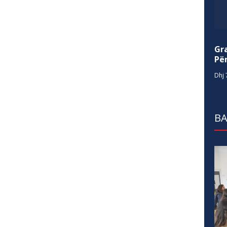
Gr
Për
Dhj 
BA