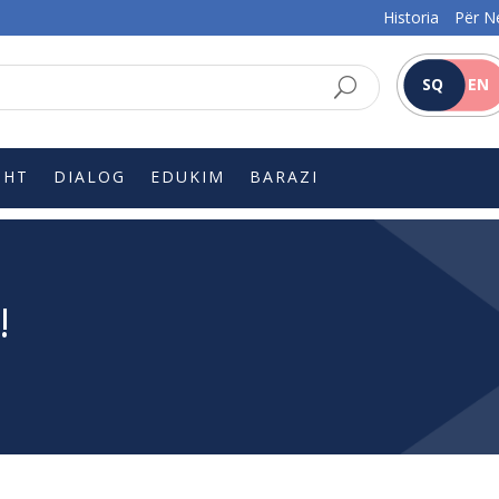
Historia
Për N
SQ
EN
SHT
DIALOG
EDUKIM
BARAZI
!