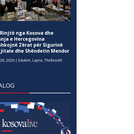
 Rinjtë nga Kosova dhe
snja e Hercegovina
shkojnë Zërat për Sigurinë
gjitale dhe Shëndetin Mendor
26, 2026
|
Edukim
,
Lajme
,
Thellesisht
ALOG