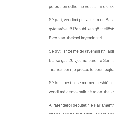
përputhen edhe me vet titullin e disk
Së pari, vendimi për aplikim në Bashk
qytetarëve të Republikës që thellës
Evropian, theksoi kryeministri.
Së dyti, shtoi më tej kryeministri, 
BE-së gati 20 vjet më parë në Samit
Tiranës për një proces të përshpejtua
Së treti, besimi se momenti është i
vendi më demokratik në rajon, tha kry
Ai falënderoi deputetin e Parlament