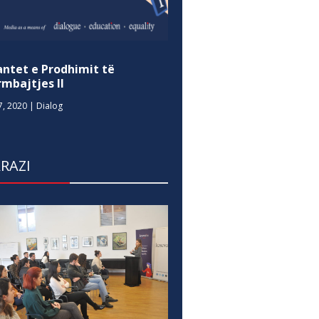
antet e Prodhimit të
mbajtjes II
7, 2020
|
Dialog
RAZI