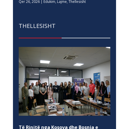
Qer 26, 2026
|
Edukim
,
Lajme
,
Thellesisht
THELLESISHT
Të Rinjtë nga Kosova dhe Bosnja e