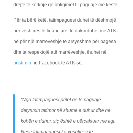
drejtë të kërkojë që obligimet t’i paguajë me këste.
Për ta bërë këtë, tatimpaguesi duhet të dëshmojë
për vështirësitë financiare, të dakordohet me ATK-
në për një marrëveshje të arsyeshme për pagesa
dhe ta respektojë atë marrëveshje, thuhet në
postimin
në Facebook të ATK-së.
“Nga tatimpaguesi pritet që të paguajë
detyrimin tatimor në shumë e duhur dhe në
kohën e duhur, siç është e përcaktuar me ligj.
Nëse tatimpaguesi ka vështirësi të