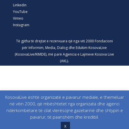
Linkedin
YouTube
Vimeo
Instagram
Të gjitha të drejtat e rezervuara që nga viti 2000 Fondacioni
për Informim, Media, Dialog dhe Edukim KosovaLive
(KosovaLive/KIMDE), më parë Agjencia e Lajmeve Kosova Live
(AKL).
KosovaLive është organizatë e pavarur mediale, e themeluar
në vitin 2000, që mbështetet nga organizata dhe agjenci
ndërkombëtare të cilat vlerësojnë gazetarinë dhe shtypin e
pavarur, të paanshëm dhe kredibil.
X