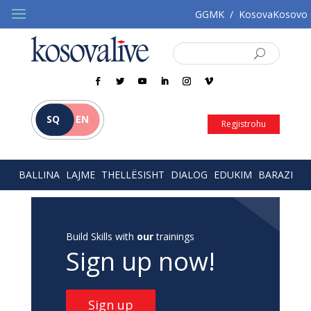
GGMK
/
KosovaKosovo
SQ
EN
Regjistrohu
BALLINA
LAJME
THELLËSISHT
DIALOG
EDUKIM
BARAZI
Build Skills with
our
trainings
Sign up now!
Sign up