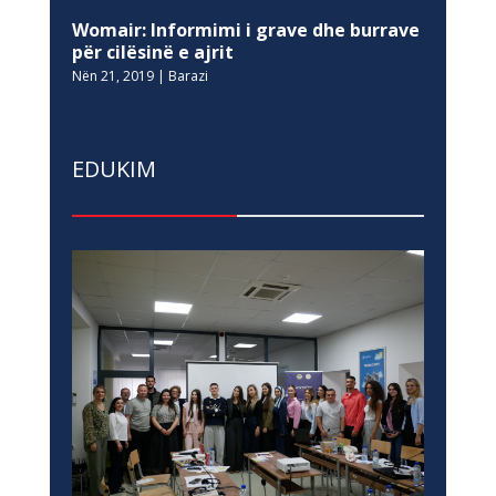
Womair: Informimi i grave dhe burrave
për cilësinë e ajrit
Nën 21, 2019
|
Barazi
EDUKIM