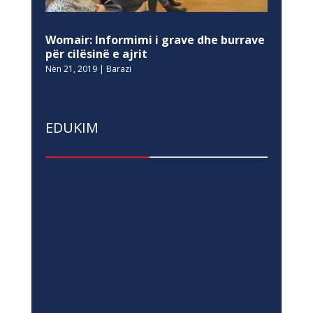
Womair: Informimi i grave dhe burrave
për cilësinë e ajrit
Nën 21, 2019
|
Barazi
EDUKIM