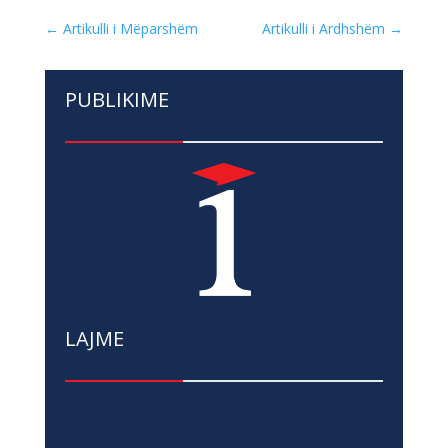
←
Artikulli i Mëparshëm
Artikulli i Ardhshëm
→
PUBLIKIME
LAJME