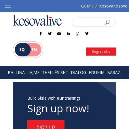
GGMK
/
KosovaKosovo
SQ
EN
Regjistrohu
BALLINA
LAJME
THELLËSISHT
DIALOG
EDUKIM
BARAZI
Build Skills with
our
trainings
Sign up now!
Sign up