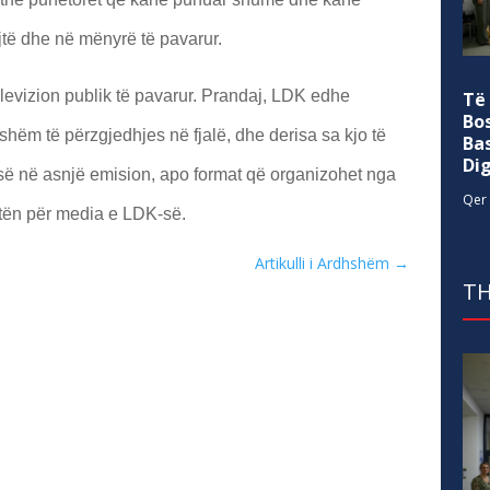
ejtë dhe në mënyrë të pavarur.
levizion publik të pavarur. Prandaj, LDK edhe
Të
Bo
hëm të përzgjedhjes në fjalë, dhe derisa sa kjo të
Ba
Di
së në asnjë emision, apo format që organizohet nga
Qer 
tën për media e LDK-së.
Artikulli i Ardhshëm
→
TH