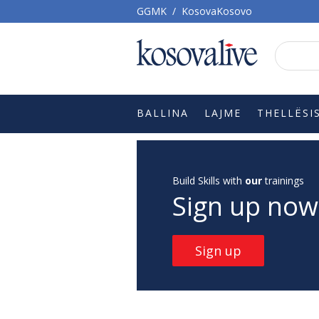
GGMK
/
KosovaKosovo
BALLINA
LAJME
THELLËSI
Build Skills with
our
trainings
Sign up now
Sign up