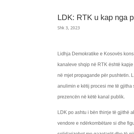
LDK: RTK u kap nga pa
Shk 3, 2023
Lidhja Demokratike e Kosovës konside
kanaleve shqip në RTK është kapje e p
në mjet propagande për pushtetin. L
anulimin e këtij procesi me të gjitha
prezencën në këtë kanal publik.
LDK po ashtu i bën thirrje të gjithë a
vendore e ndërkombëtare si dhe figur
solidarizohet me gazetarët dhe të 