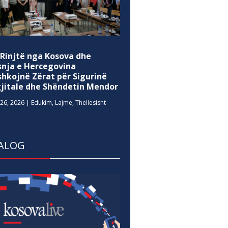
 Rinjtë nga Kosova dhe
snja e Hercegovina
shkojnë Zërat për Sigurinë
gjitale dhe Shëndetin Mendor
26, 2026
|
Edukim
,
Lajme
,
Thellesisht
ALOG