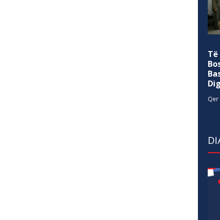
Të
Bo
Ba
Di
Qer 
DI