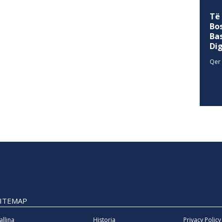
Të
Bo
Ba
Di
Qer 
SITEMAP
allina
Historia
Privacy Policy