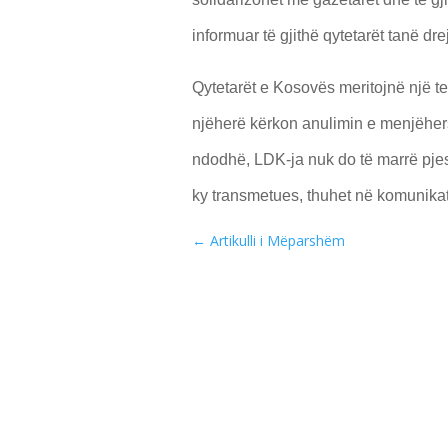
informuar të gjithë qytetarët tanë dr
Qytetarët e Kosovës meritojnë një te
njëherë kërkon anulimin e menjëhers
ndodhë, LDK-ja nuk do të marrë pje
ky transmetues, thuhet në komunika
←
Artikulli i Mëparshëm