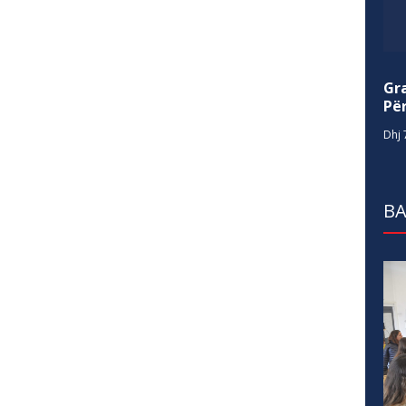
Gr
Për
Dhj 
BA