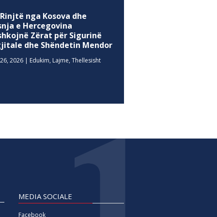
 Rinjtë nga Kosova dhe
snja e Hercegovina
shkojnë Zërat për Sigurinë
gjitale dhe Shëndetin Mendor
26, 2026
|
Edukim
,
Lajme
,
Thellesisht
MEDIA SOCIALE
Facebook