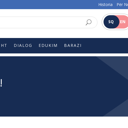
Historia
Për N
SQ
EN
SHT
DIALOG
EDUKIM
BARAZI
!