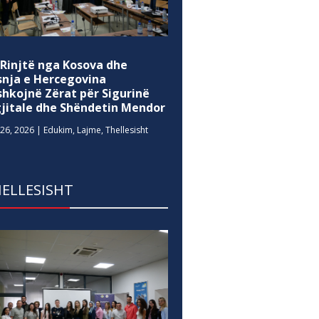
 Rinjtë nga Kosova dhe
snja e Hercegovina
shkojnë Zërat për Sigurinë
gjitale dhe Shëndetin Mendor
26, 2026
|
Edukim
,
Lajme
,
Thellesisht
ELLESISHT