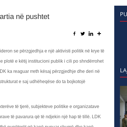
PU
rtia në pushtet
ron se përzgjedhja e një aktivisti politik në krye të
lotë e këtij institucioni publik i cili po shndërrohet
LA
DK ka reaguar rreth kësaj përzgjedhje dhe deri në
 strukturat e saj udhëheqëse do ta bojkotojë
kterëve të tjerë, subjekteve politike e organizatave
ave të pavarura që të ndjekin një hap të tillë. LDK
gjithë punëtorët që kanë punuar shumë dhe kanë