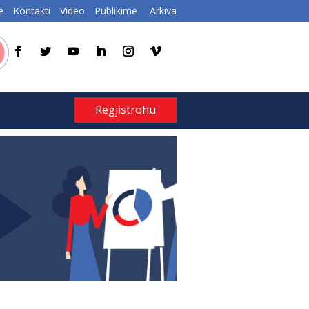
e
Kontakti
Video
Publikime
Arkiva
Regjistrohu