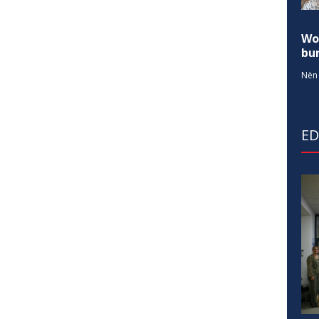
Wo
bur
Nën 
E