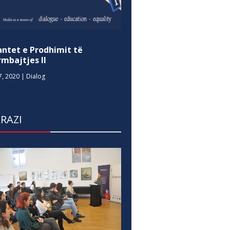
antet e Prodhimit të
mbajtjes II
7, 2020
|
Dialog
RAZI