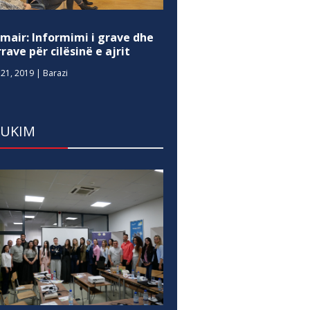
mair: Informimi i grave dhe
rave për cilësinë e ajrit
21, 2019
|
Barazi
DUKIM