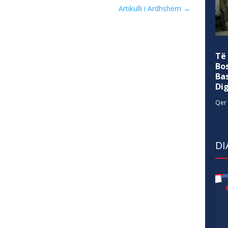
Artikulli i Ardhshëm
→
Të
Bo
Ba
Di
Qer 
DI