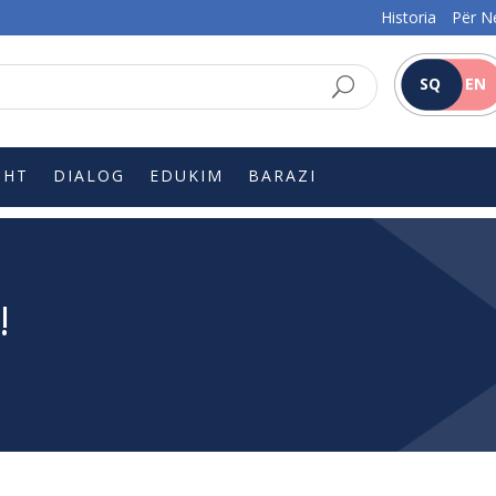
Historia
Për N
SQ
EN
SHT
DIALOG
EDUKIM
BARAZI
!