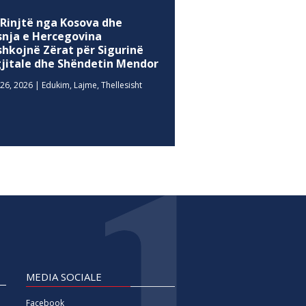
 Rinjtë nga Kosova dhe
snja e Hercegovina
shkojnë Zërat për Sigurinë
gjitale dhe Shëndetin Mendor
26, 2026
|
Edukim
,
Lajme
,
Thellesisht
MEDIA SOCIALE
Facebook