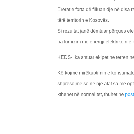
Erërat e forta që filluan dje në dis
tërë territorin e Kosovës.
Si rezultat janë dëmtuar përçues ele
pa furnizim me energji elektrike një
KEDS-i ka shtuar ekipet në terren n
Kërkojmë mirëkuptimin e konsumator
shpresojmë se në një afat sa më opti
kthehet në normalitet, thuhet në
post