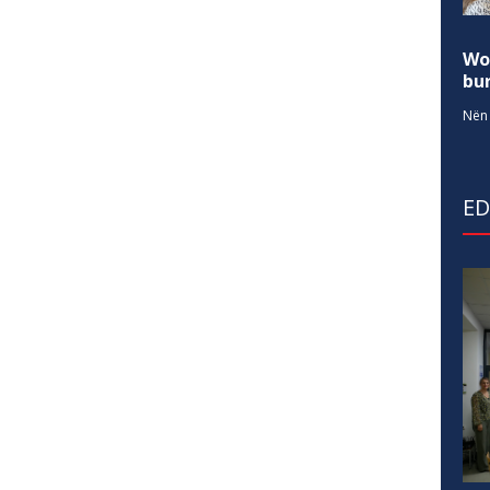
Wo
bur
Nën 
E