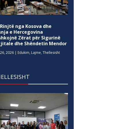
 Rinjtë nga Kosova dhe
snja e Hercegovina
shkojnë Zërat për Sigurinë
gjitale dhe Shëndetin Mendor
26, 2026
|
Edukim
,
Lajme
,
Thellesisht
ELLESISHT