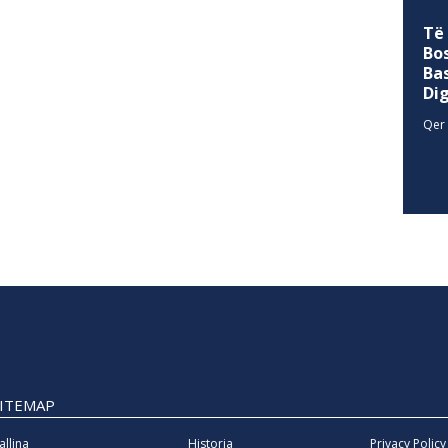
Të
Bo
Ba
Di
Qer 
SITEMAP
allina
Historia
Privacy Policy