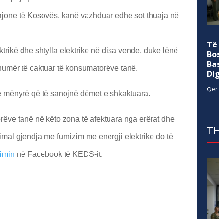
a rajone të Kosovës, kanë vazhduar edhe sot thuaja në
Të
ktrikë dhe shtylla elektrike në disa vende, duke lënë
Bo
Ba
 numër të caktuar të konsumatorëve tanë.
Di
Qer 
ë mënyrë që të sanojnë dëmet e shkaktuara.
ëve tanë në këto zona të afektuara nga erërat dhe
TH
mal gjendja me furnizim me energji elektrike do të
imin
në Facebook të KEDS-it.