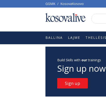
GGMK
/
KosovaKosovo
BALLINA
LAJME
THELLËSI
Build Skills with
our
trainings
Sign up now
Sign up