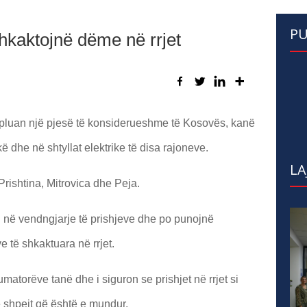
PU
hkaktojnë dëme në rrjet
apluan një pjesë të konsiderueshme të Kosovës, kanë
 dhe në shtyllat elektrike të disa rajoneve.
LA
Prishtina, Mitrovica dhe Peja.
n në vendngjarje të prishjeve dhe po punojnë
e të shkaktuara në rrjet.
torëve tanë dhe i siguron se prishjet në rrjet si
 shpejt që është e mundur.