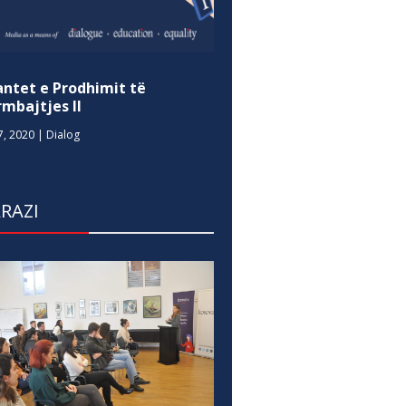
antet e Prodhimit të
mbajtjes II
7, 2020
|
Dialog
RAZI