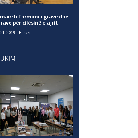
mair: Informimi i grave dhe
rave për cilësinë e ajrit
21, 2019
|
Barazi
DUKIM