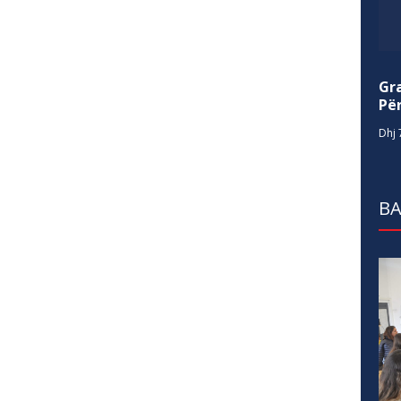
Gr
Për
Dhj 
BA