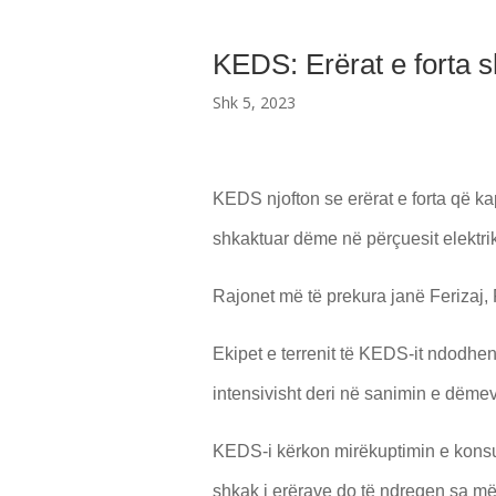
KEDS: Erërat e forta s
Shk 5, 2023
KEDS njofton se erërat e forta që k
shkaktuar dëme në përçuesit elektrikë
Rajonet më të prekura janë Ferizaj, 
Ekipet e terrenit të KEDS-it ndodhe
intensivisht deri në sanimin e dëmev
KEDS-i kërkon mirëkuptimin e konsuma
shkak i erërave do të ndreqen sa më