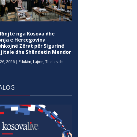
 Rinjtë nga Kosova dhe
snja e Hercegovina
shkojnë Zërat për Sigurinë
gjitale dhe Shëndetin Mendor
26, 2026
|
Edukim
,
Lajme
,
Thellesisht
ALOG