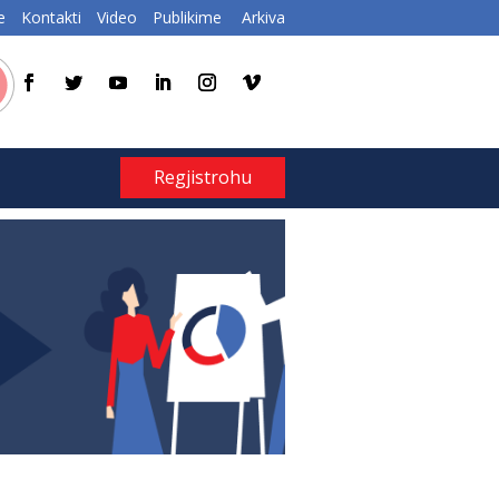
e
Kontakti
Video
Publikime
Arkiva
Regjistrohu