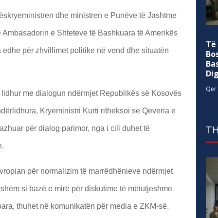
ëskryeministren dhe ministren e Punëve të Jashtme
e Ambasadorin e Shteteve të Bashkuara të Amerikës
Të
 edhe për zhvillimet politike në vend dhe situatën
Bo
Ba
Di
Qer 
t lidhur me dialogun ndërmjet Republikës së Kosovës
ndërlidhura, Kryeministri Kurti ritheksoi se Qeveria e
TH
huar për dialog parimor, nga i cili duhet të
e.
 evropian për normalizim të marrëdhënieve ndërmjet
shëm si bazë e mirë për diskutime të mëtutjeshme
rpara, thuhet në komunikatën për media e ZKM-së.