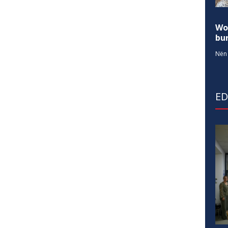
Wo
bur
Nën 
E