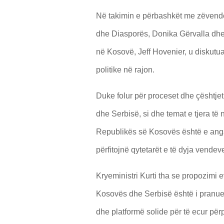
Në takimin e përbashkët me zëvend
dhe Diasporës, Donika Gërvalla dh
në Kosovë, Jeff Hovenier, u diskutua
politike në rajon.
Duke folur për proceset dhe çështje
dhe Serbisë, si dhe temat e tjera të 
Republikës së Kosovës është e angaz
përfitojnë qytetarët e të dyja vendev
Kryeministri Kurti tha se propozimi
Kosovës dhe Serbisë është i pranue
dhe platformë solide për të ecur pë