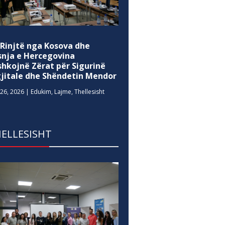
 Rinjtë nga Kosova dhe
snja e Hercegovina
shkojnë Zërat për Sigurinë
gjitale dhe Shëndetin Mendor
26, 2026
|
Edukim
,
Lajme
,
Thellesisht
ELLESISHT