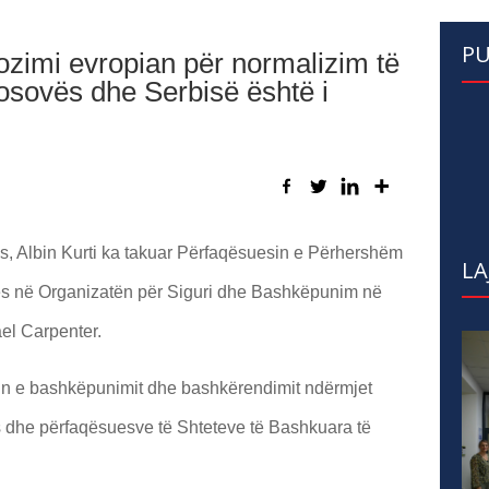
PU
ozimi evropian për normalizim të
sovës dhe Serbisë është i
s, Albin Kurti ka takuar Përfaqësuesin e Përhershëm
LA
ës në Organizatën për Siguri dhe Bashkëpunim në
l Carpenter.
min e bashkëpunimit dhe bashkërendimit ndërmjet
 dhe përfaqësuesve të Shteteve të Bashkuara të