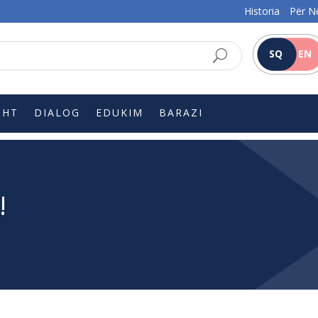
Historia
Për N
SQ
EN
SHT
DIALOG
EDUKIM
BARAZI
!