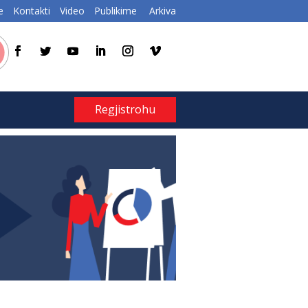
e
Kontakti
Video
Publikime
Arkiva
Regjistrohu