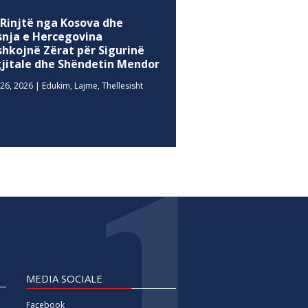
 Rinjtë nga Kosova dhe
snja e Hercegovina
shkojnë Zërat për Sigurinë
gjitale dhe Shëndetin Mendor
26, 2026
|
Edukim
,
Lajme
,
Thellesisht
MEDIA SOCIALE
Facebook