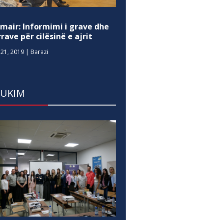
mair: Informimi i grave dhe
rave për cilësinë e ajrit
21, 2019
|
Barazi
DUKIM