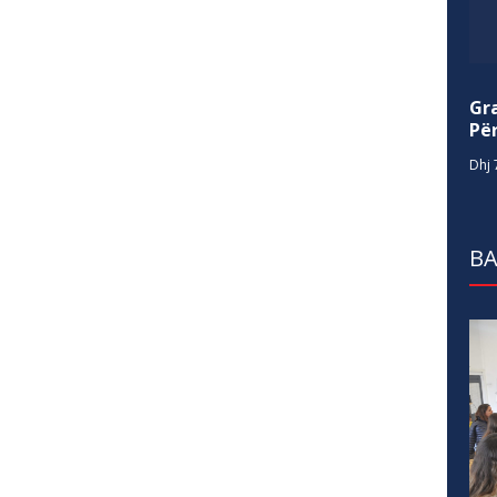
Gr
Për
Dhj 
BA