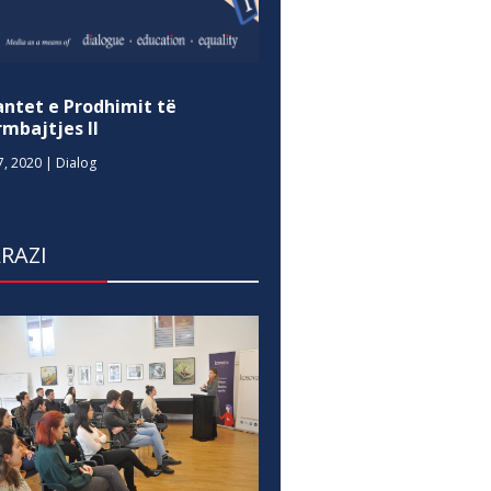
antet e Prodhimit të
mbajtjes II
7, 2020
|
Dialog
RAZI