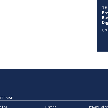
Të
Bo
Ba
Di
Qer 
SITEMAP
allina
Historia
Privacy Policy