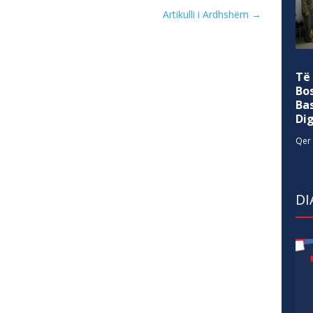
Artikulli i Ardhshëm
→
Të
Bo
Ba
Di
Qer 
DI