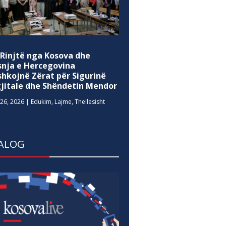
 Rinjtë nga Kosova dhe
snja e Hercegovina
shkojnë Zërat për Sigurinë
gjitale dhe Shëndetin Mendor
26, 2026
|
Edukim
,
Lajme
,
Thellesisht
ALOG