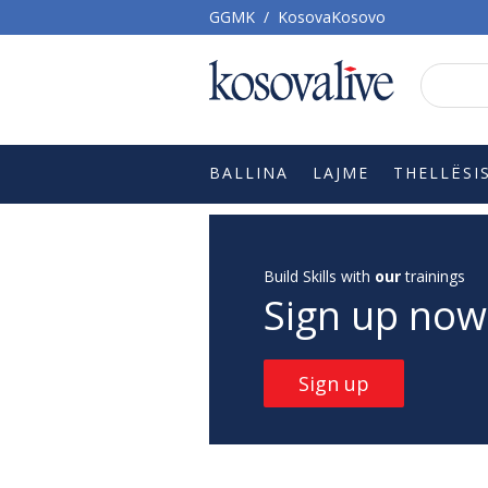
GGMK
/
KosovaKosovo
BALLINA
LAJME
THELLËSI
Build Skills with
our
trainings
Sign up now
Sign up