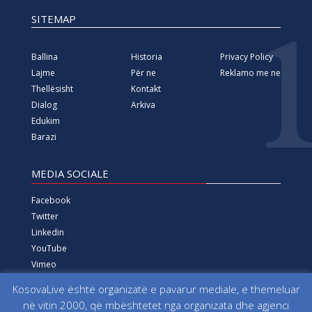
SITEMAP
Ballina
Historia
Privacy Policy
Lajme
Për ne
Reklamo me ne
Thellësisht
Kontakt
Dialog
Arkiva
Edukim
Barazi
MEDIA SOCIALE
Facebook
Twitter
Linkedin
YouTube
Vimeo
Instagram
KosovaLive është organizatë e pavarur mediale, e themeluar
në vitin 2000, që mbështetet nga organizata dhe agjenci