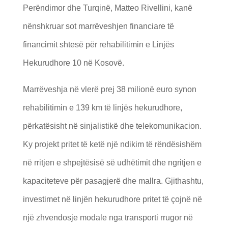
Perëndimor dhe Turqinë, Matteo Rivellini, kanë
nënshkruar sot marrëveshjen financiare të
financimit shtesë për rehabilitimin e Linjës
Hekurudhore 10 në Kosovë.
Marrëveshja në vlerë prej 38 milionë euro synon
rehabilitimin e 139 km të linjës hekurudhore,
përkatësisht në sinjalistikë dhe telekomunikacion.
Ky projekt pritet të ketë një ndikim të rëndësishëm
në rritjen e shpejtësisë së udhëtimit dhe ngritjen e
kapaciteteve për pasagjerë dhe mallra. Gjithashtu,
investimet në linjën hekurudhore pritet të çojnë në
një zhvendosje modale nga transporti rrugor në