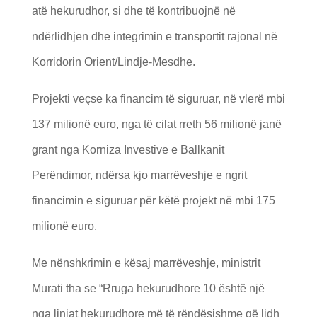
atë hekurudhor, si dhe të kontribuojnë në
ndërlidhjen dhe integrimin e transportit rajonal në
Korridorin Orient/Lindje-Mesdhe.
Projekti veçse ka financim të siguruar, në vlerë mbi
137 milionë euro, nga të cilat rreth 56 milionë janë
grant nga Korniza Investive e Ballkanit
Perëndimor, ndërsa kjo marrëveshje e ngrit
financimin e siguruar për këtë projekt në mbi 175
milionë euro.
Me nënshkrimin e kësaj marrëveshje, ministrit
Murati tha se “Rruga hekurudhore 10 është një
nga linjat hekurudhore më të rëndësishme që lidh