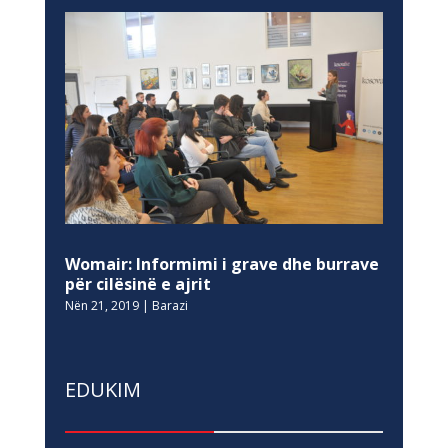
Womair: Informimi i grave dhe burrave
për cilësinë e ajrit
Nën 21, 2019
|
Barazi
EDUKIM