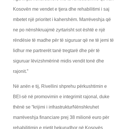
Kosovën me vendet e tjera dhe rehabilitimi i saj
mbetet një prioritet i kahershëm. Marrëveshja që
ne po nënshkruajmë zyrtarisht sot është e një
rëndësie të madhe për të siguruar që ne të jemi të
lidhur me partnerët tanë tregtarë dhe për të
siguruar lëvizshmërinë midis vendit tonë dhe
rajonit.”
Në anën e tij, Rivellini shprehu përkushtimin e
BEI-së në promovimin e integrimit rajonal, duke
thënë se “krijimi i infrastrukturNënshkruhet
marrëveshja financiare prej 38 milionë euro për
rehabilitimin e rrjetit hekurudhor në Kosovës