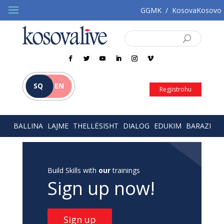
GGMK
/
KosovaKosovo
SQ
EN
Regjistrohu
BALLINA
LAJME
THELLËSISHT
DIALOG
EDUKIM
BARAZI
Build Skills with
our
trainings
Sign up now!
Sign up