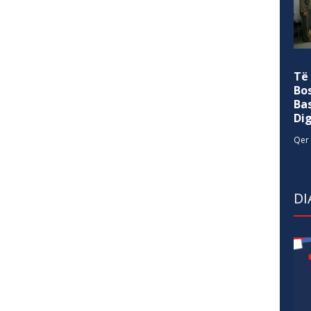
Të
Bo
Ba
Di
Qer 
DI