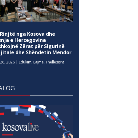
 Rinjtë nga Kosova dhe
snja e Hercegovina
shkojnë Zërat për Sigurinë
gjitale dhe Shëndetin Mendor
26, 2026
|
Edukim
,
Lajme
,
Thellesisht
ALOG