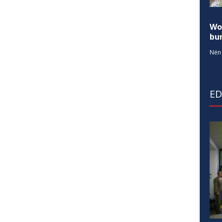
Wo
bur
Nën 
E