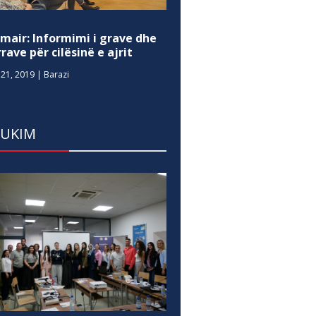
mair: Informimi i grave dhe
rave për cilësinë e ajrit
21, 2019
|
Barazi
DUKIM