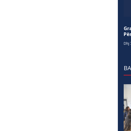
Gr
Për
Dhj 
BA