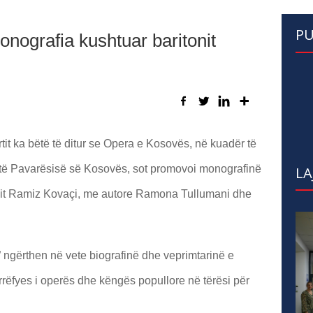
PU
ografia kushtuar baritonit
rtit ka bëtë të ditur se Opera e Kosovës, në kuadër të
t të Pavarësisë së Kosovës, sot promovoi monografinë
LA
tonit Ramiz Kovaçi, me autore Ramona Tullumani dhe
” ngërthen në vete biografinë dhe veprimtarinë e
ërrëfyes i operës dhe këngës popullore në tërësi për