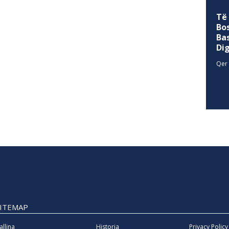
Të
Bo
Ba
Di
Qer 
SITEMAP
allina
Historia
Privacy Policy