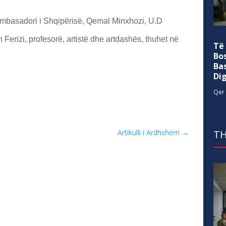
 ambasadori i Shqipërisë, Qemal Minxhozi, U.D
 Ferizi, profesorë, artistë dhe artdashës, thuhet në
Të
Bo
Ba
Di
Qer 
Artikulli i Ardhshëm
→
TH