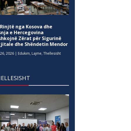
 Rinjtë nga Kosova dhe
snja e Hercegovina
shkojnë Zërat për Sigurinë
gjitale dhe Shëndetin Mendor
26, 2026
|
Edukim
,
Lajme
,
Thellesisht
ELLESISHT