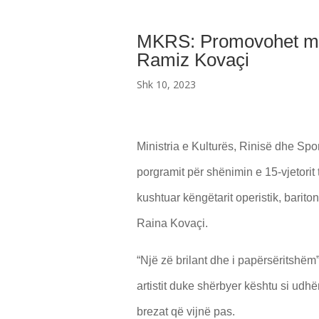
MKRS: Promovohet mon
Ramiz Kovaçi
Shk 10, 2023
Ministria e Kulturës, Rinisë dhe Spo
porgramit për shënimin e 15-vjetori
kushtuar këngëtarit operistik, bari
Raina Kovaçi.
“Një zë brilant dhe i papërsëritshëm
artistit duke shërbyer kështu si udh
brezat që vijnë pas.