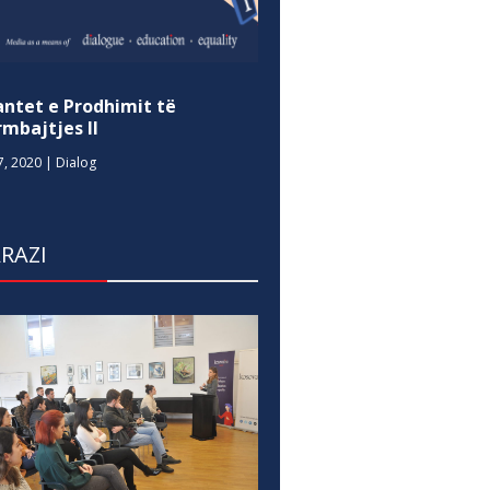
antet e Prodhimit të
mbajtjes II
7, 2020
|
Dialog
RAZI