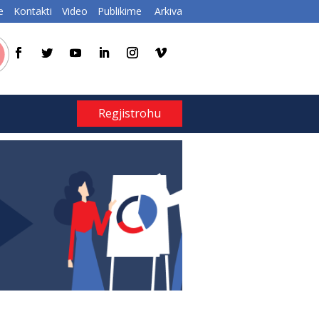
e
Kontakti
Video
Publikime
Arkiva
Regjistrohu