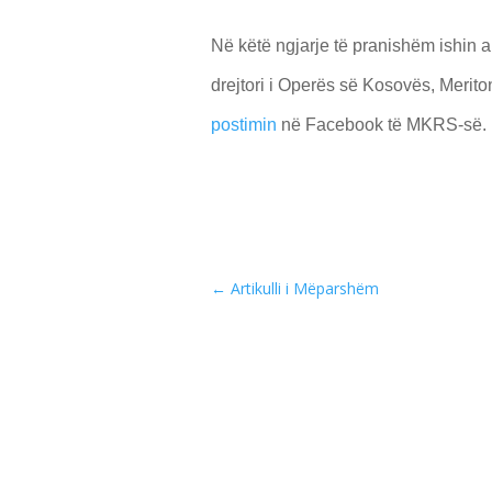
Në këtë ngjarje të pranishëm ishin
drejtori i Operës së Kosovës, Meriton
postimin
në Facebook të MKRS-së.
←
Artikulli i Mëparshëm