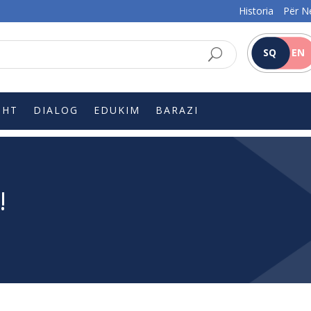
Historia
Për N
SQ
EN
SHT
DIALOG
EDUKIM
BARAZI
!