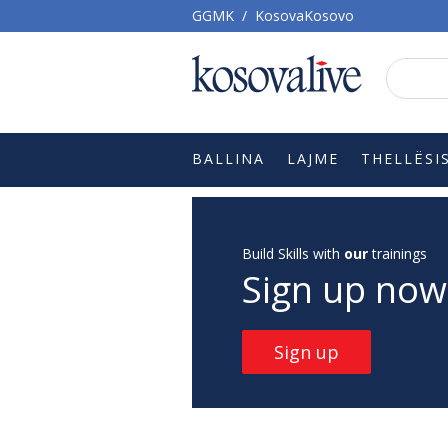
GGMK
/
KosovaKosovo
BALLINA
LAJME
THELLËSI
Build Skills with
our
trainings
Sign up now
Sign up