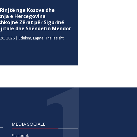
 Rinjtë nga Kosova dhe
snja e Hercegovina
shkojnë Zërat për Sigurinë
gjitale dhe Shëndetin Mendor
26, 2026
|
Edukim
,
Lajme
,
Thellesisht
MEDIA SOCIALE
Facebook