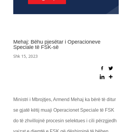
Mehaj: Bëhu pjesëtar i Operacioneve
Speciale të FSK-së
Shk 15, 2023
Ministri i Mbrojtjes, Armend Mehaj ka bërë të ditur
se gjatë këtij muaji Operacionet Speciale të FSK
do të zhvillojnë procesin selektues i cili përzgjedh
vajzat e djemtë e FSK që dëshirojnë të bëhen