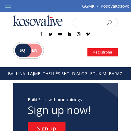
GGMK
/
KosovaKosovo
SQ
EN
Regjistrohu
BALLINA
LAJME
THELLËSISHT
DIALOG
EDUKIM
BARAZI
Build Skills with
our
trainings
Sign up now!
Sign up