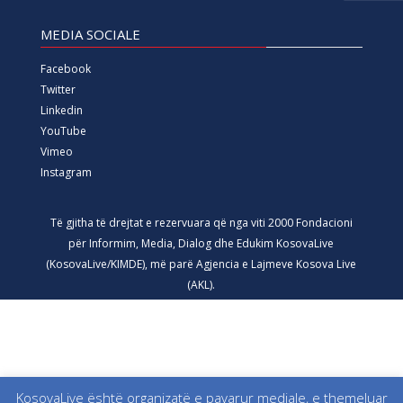
MEDIA SOCIALE
Facebook
Twitter
Linkedin
YouTube
Vimeo
Instagram
Të gjitha të drejtat e rezervuara që nga viti 2000 Fondacioni
për Informim, Media, Dialog dhe Edukim KosovaLive
(KosovaLive/KIMDE), më parë Agjencia e Lajmeve Kosova Live
(AKL).
KosovaLive është organizatë e pavarur mediale, e themeluar