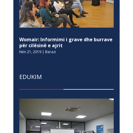
Womair: Informimi i grave dhe burrave
për cilësinë e ajrit
Nën 21, 2019
|
Barazi
EDUKIM