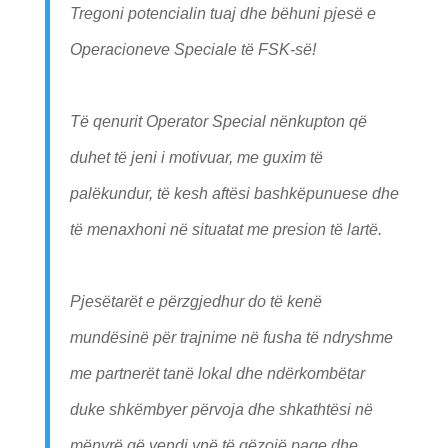
Tregoni potencialin tuaj dhe bëhuni pjesë e
Operacioneve Speciale të FSK-së!
Të qenurit Operator Special nënkupton që
duhet të jeni i motivuar, me guxim të
palëkundur, të kesh aftësi bashkëpunuese dhe
të menaxhoni në situatat me presion të lartë.
Pjesëtarët e përzgjedhur do të kenë
mundësinë për trajnime në fusha të ndryshme
me partnerët tanë lokal dhe ndërkombëtar
duke shkëmbyer përvoja dhe shkathtësi në
mënyrë që vendi ynë të gëzojë paqe dhe