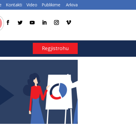
e
Kontakti
Video
Publikime
Arkiva
Regjistrohu