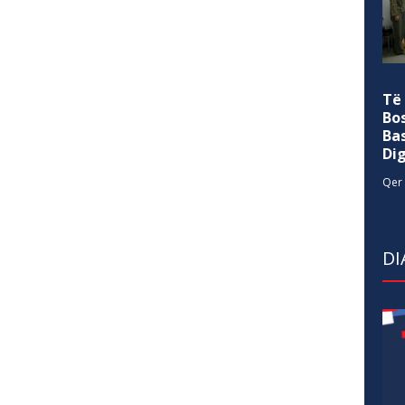
Të
Bo
Ba
Di
Qer 
DI