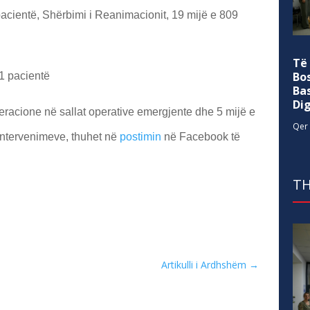
pacientë, Shërbimi i Reanimacionit, 19 mijë e 809
Të
Bo
61 pacientë
Ba
Di
eracione në sallat operative emergjente dhe 5 mijë e
Qer 
 intervenimeve, thuhet në
postimin
në Facebook të
TH
Artikulli i Ardhshëm
→