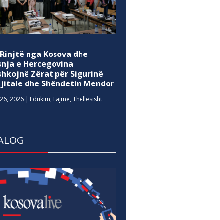
 Rinjtë nga Kosova dhe
snja e Hercegovina
shkojnë Zërat për Sigurinë
gjitale dhe Shëndetin Mendor
26, 2026
|
Edukim
,
Lajme
,
Thellesisht
ALOG