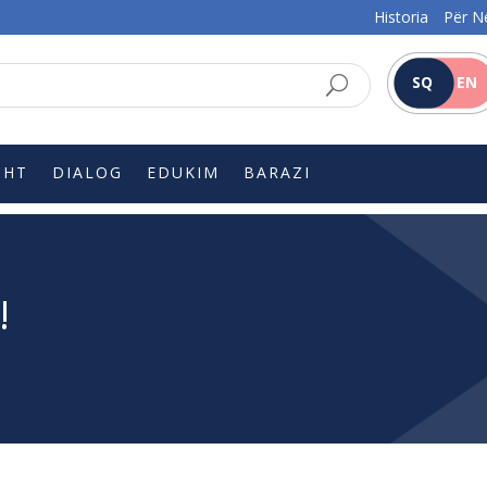
Historia
Për N
SQ
EN
SHT
DIALOG
EDUKIM
BARAZI
!