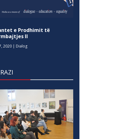
antet e Prodhimit të
mbajtjes II
7, 2020
|
Dialog
RAZI