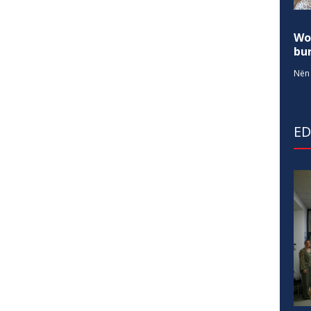
Wo
bur
Nën 
E