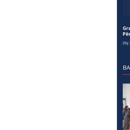
Gr
Për
Dhj 
BA