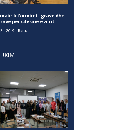
mair: Informimi i grave dhe
rave për cilësinë e ajrit
21, 2019
|
Barazi
DUKIM