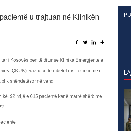
PU
acientë u trajtuan në Klinikën
itar i Kosovës bën të ditur se Klinika Emergjente e
ovës (QKUK), vazhdon të mbetet institucioni më i
LA
ublik shëndetësor në vend.
inikë, 92 mijë e 615 pacientë kanë marrë shërbime
22.
pacientë