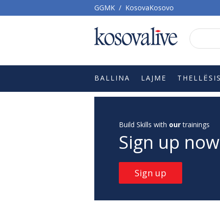
GGMK
/
KosovaKosovo
BALLINA
LAJME
THELLËSI
Build Skills with
our
trainings
Sign up now
Sign up