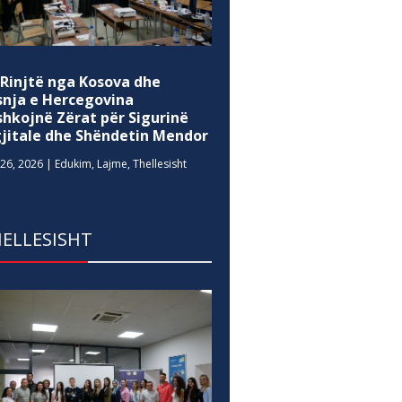
 Rinjtë nga Kosova dhe
snja e Hercegovina
shkojnë Zërat për Sigurinë
gjitale dhe Shëndetin Mendor
26, 2026
|
Edukim
,
Lajme
,
Thellesisht
ELLESISHT