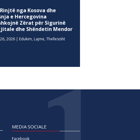
 Rinjtë nga Kosova dhe
snja e Hercegovina
shkojnë Zërat për Sigurinë
gjitale dhe Shëndetin Mendor
26, 2026
|
Edukim
,
Lajme
,
Thellesisht
MEDIA SOCIALE
Facebook