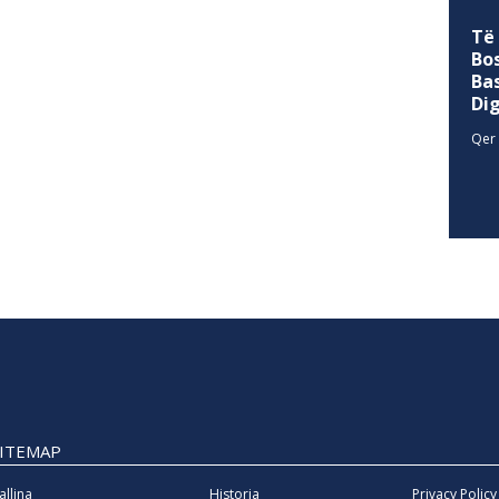
Të
Bo
Ba
Di
Qer 
SITEMAP
allina
Historia
Privacy Policy