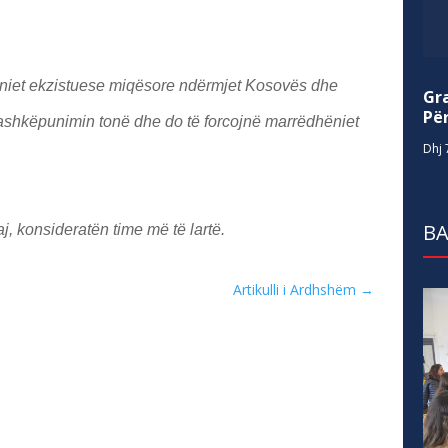
ëniet ekzistuese miqësore ndërmjet Kosovës dhe
Gr
Për
bashkëpunimin tonë dhe do të forcojnë marrëdhëniet
Dhj 
BA
j, konsideratën time më të lartë.
Artikulli i Ardhshëm
→