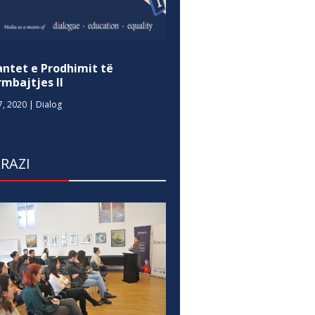
antet e Prodhimit të
mbajtjes II
7, 2020
|
Dialog
RAZI