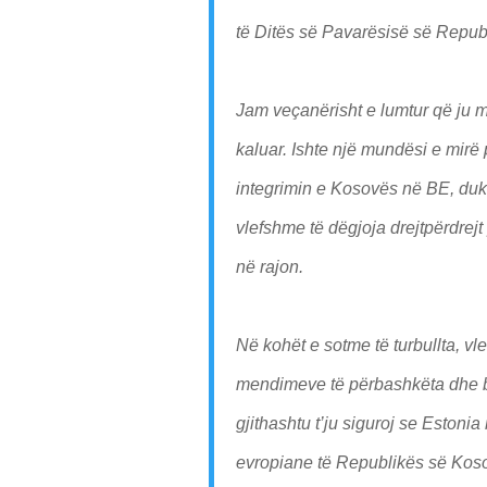
të Ditës së Pavarësisë së Repub
Jam veçanërisht e lumtur që ju mir
kaluar. Ishte një mundësi e mirë 
integrimin e Kosovës në BE, duke 
vlefshme të dëgjoja drejtpërdrejt
në rajon.
Në kohët e sotme të turbullta, v
mendimeve të përbashkëta dhe 
gjithashtu t’ju siguroj se Eston
evropiane të Republikës së Koso