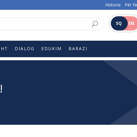
Historia
Për N
SQ
EN
SHT
DIALOG
EDUKIM
BARAZI
!