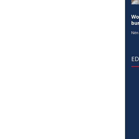
Wo
bur
Nën 
E