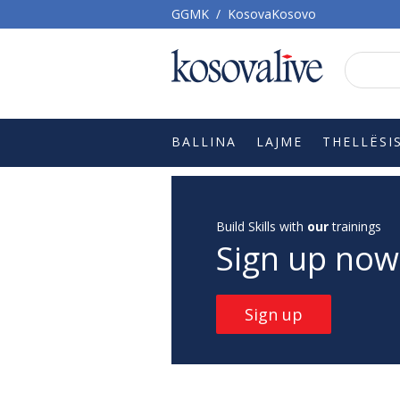
GGMK
/
KosovaKosovo
BALLINA
LAJME
THELLËSI
Build Skills with
our
trainings
Sign up now
Sign up