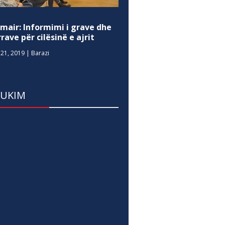
mair: Informimi i grave dhe
rave për cilësinë e ajrit
21, 2019
|
Barazi
DUKIM