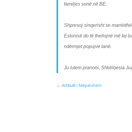
familjes sonë në BE.
Shpresoj sinqerisht se marrëdh
Estonisë do të thellojnë më tej 
ndërmjet popujve tanë.
Ju lutem pranoni, Shkëlqesia Jua
←
Artikulli i Mëparshëm