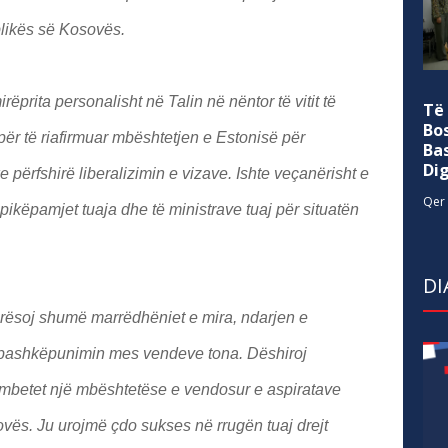
likës së Kosovës.
ëprita personalisht në Talin në nëntor të vitit të
Të
Bo
për të riafirmuar mbështetjen e Estonisë për
Ba
Di
përfshirë liberalizimin e vizave. Ishte veçanërisht e
Qer 
 pikëpamjet tuaja dhe të ministrave tuaj për situatën
DI
lerësoj shumë marrëdhëniet e mira, ndarjen e
bashkëpunimin mes vendeve tona. Dëshiroj
ia mbetet një mbështetëse e vendosur e aspiratave
vës. Ju urojmë çdo sukses në rrugën tuaj drejt