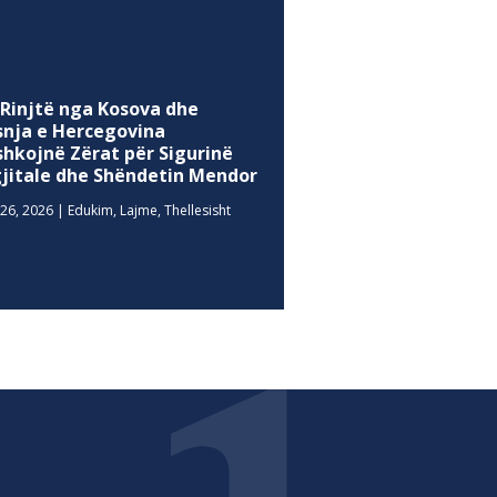
 Rinjtë nga Kosova dhe
snja e Hercegovina
shkojnë Zërat për Sigurinë
gjitale dhe Shëndetin Mendor
26, 2026
|
Edukim
,
Lajme
,
Thellesisht
MEDIA SOCIALE
Facebook