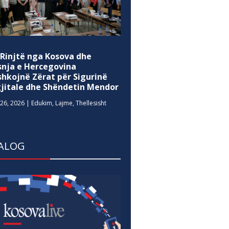
 Rinjtë nga Kosova dhe
snja e Hercegovina
shkojnë Zërat për Sigurinë
gjitale dhe Shëndetin Mendor
26, 2026
|
Edukim
,
Lajme
,
Thellesisht
ALOG