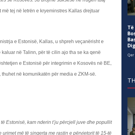
t më tej në letrën e kryeminstres Kallas drejtuar
Të
Bo
Ba
nistrja e Estonisë, Kallas, u shpreh veçanërisht e
Di
të kaluar në Talinn, për të cilin ajo tha se ka qenë
Qer 
ështetjen e Estonisë për integrimin e Kosovës në BE,
ve, thuhet në komunikatën për media e ZKM-së.
TH
të Estonisë, kam nderin t’ju përcjell juve dhe popullit
urimet më të sinqerta me rastin e përvjetorit të 15-të