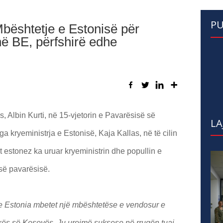
PU
Mbështetje e Estonisë për
në BE, përfshirë edhe
, Albin Kurti, në 15-vjetorin e Pavarësisë së
LA
a kryeministrja e Estonisë, Kaja Kallas, në të cilin
t estonez ka uruar kryeministrin dhe popullin e
 së pavarësisë.
j se Estonia mbetet një mbështetëse e vendosur e
kës së Kosovës. Ju urojmë suksese në rrugën tuaj