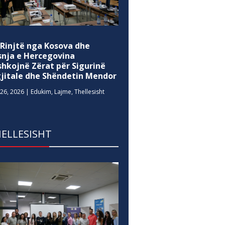
 Rinjtë nga Kosova dhe
snja e Hercegovina
shkojnë Zërat për Sigurinë
gjitale dhe Shëndetin Mendor
26, 2026
|
Edukim
,
Lajme
,
Thellesisht
ELLESISHT