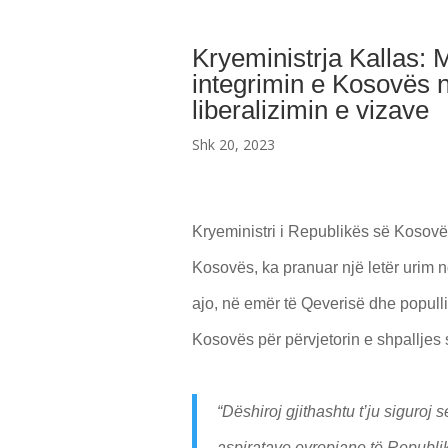
Kryeministrja Kallas: 
integrimin e Kosovës 
liberalizimin e vizave
Shk 20, 2023
Kryeministri i Republikës së Kosovës
Kosovës, ka pranuar një letër urim ng
ajo, në emër të Qeverisë dhe populli
Kosovës për përvjetorin e shpalljes
“Dëshiroj gjithashtu t’ju siguro
aspiratave evropiane të Republi