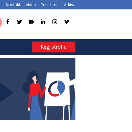
e
Kontakti
Video
Publikime
Arkiva
Regjistrohu