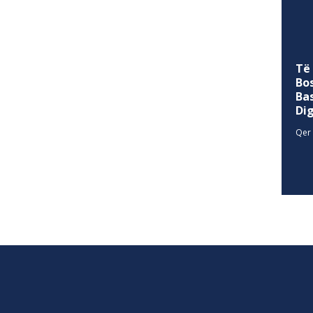
Të
Bo
Ba
Di
Qer 
SITEMAP
allina
Historia
Privacy Policy