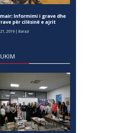
mair: Informimi i grave dhe
rave për cilësinë e ajrit
21, 2019
|
Barazi
DUKIM