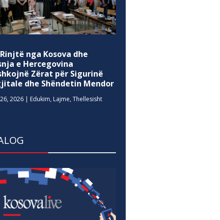
 Rinjtë nga Kosova dhe
snja e Hercegovina
shkojnë Zërat për Sigurinë
gjitale dhe Shëndetin Mendor
26, 2026
|
Edukim
,
Lajme
,
Thellesisht
ALOG