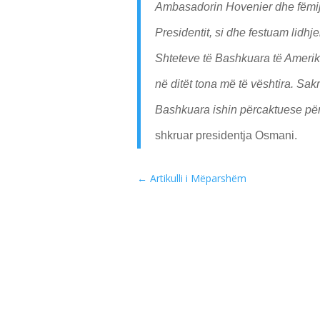
Ambasadorin Hovenier dhe fëmij
Presidentit, si dhe festuam lidh
Shteteve të Bashkuara të Amerikës
në ditët tona më të vështira. Sakr
Bashkuara ishin përcaktuese për
shkruar presidentja Osmani.
←
Artikulli i Mëparshëm