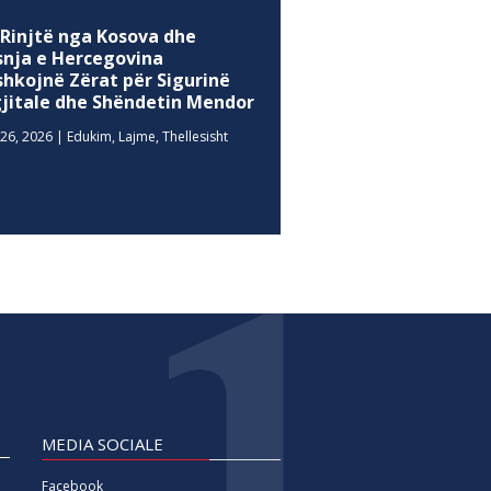
 Rinjtë nga Kosova dhe
snja e Hercegovina
shkojnë Zërat për Sigurinë
gjitale dhe Shëndetin Mendor
26, 2026
|
Edukim
,
Lajme
,
Thellesisht
MEDIA SOCIALE
Facebook