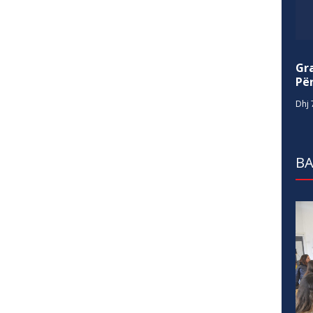
Gr
Për
Dhj 
BA