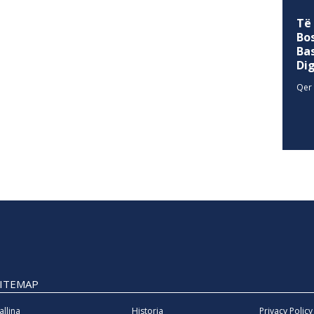
Të
Bo
Ba
Di
Qer 
SITEMAP
allina
Historia
Privacy Policy