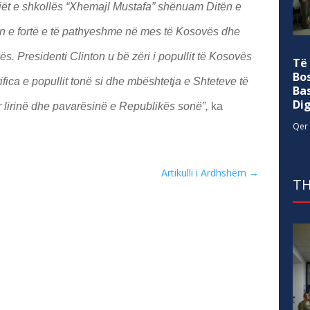
ët e shkollës “Xhemajl Mustafa” shënuam Ditën e
jen e fortë e të pathyeshme në mes të Kosovës dhe
. Presidenti Clinton u bë zëri i popullit të Kosovës
Të
Bo
ifica e popullit tonë si dhe mbështetja e Shteteve të
Ba
Di
 lirinë dhe pavarësinë e Republikës sonë”,
ka
Qer 
Artikulli i Ardhshëm
→
TH