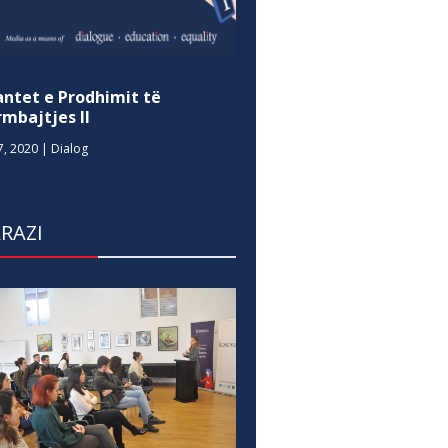
antet e Prodhimit të
mbajtjes II
7, 2020
|
Dialog
RAZI