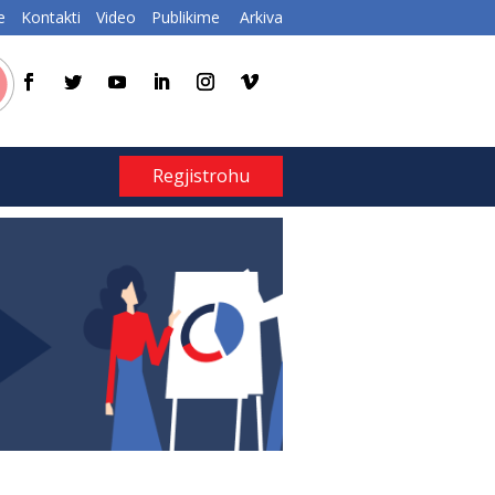
e
Kontakti
Video
Publikime
Arkiva
Regjistrohu