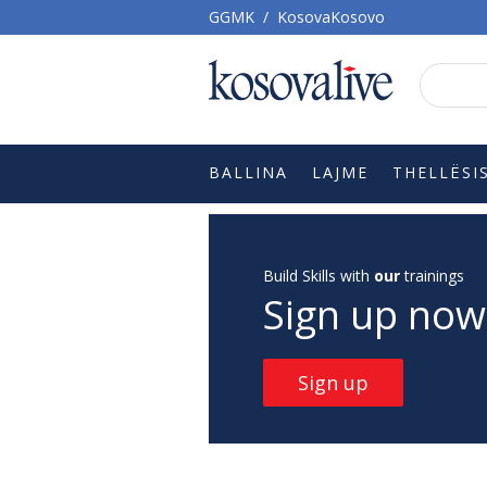
GGMK
/
KosovaKosovo
BALLINA
LAJME
THELLËSI
Build Skills with
our
trainings
Sign up now
Sign up