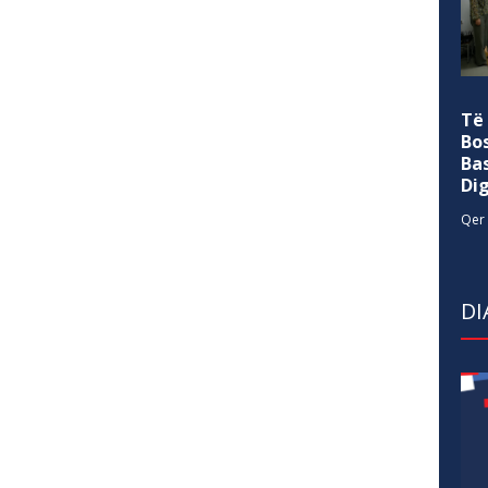
Të
Bo
Ba
Di
Qer 
DI