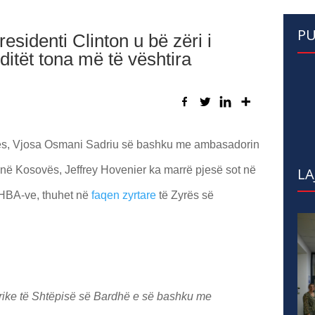
PU
esidenti Clinton u bë zëri i
ditët tona më të vështira
ës, Vjosa Osmani Sadriu së bashku me ambasadorin
në Kosovës, Jeffrey Hovenier ka marrë pjesë sot në
LA
SHBA-ve, thuhet në
faqen zyrtare
të Zyrës së
orike të Shtëpisë së Bardhë e së bashku me