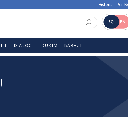
Historia
Për N
SQ
EN
SHT
DIALOG
EDUKIM
BARAZI
!