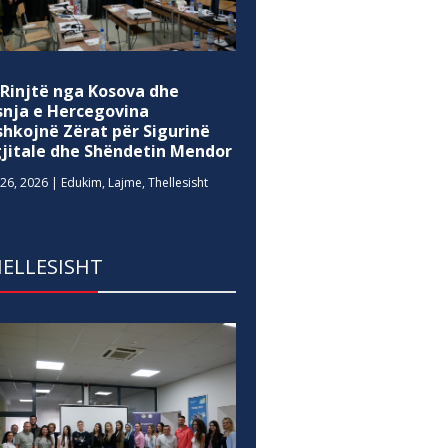
 Rinjtë nga Kosova dhe
snja e Hercegovina
shkojnë Zërat për Sigurinë
gjitale dhe Shëndetin Mendor
26, 2026
|
Edukim
,
Lajme
,
Thellesisht
ELLESISHT