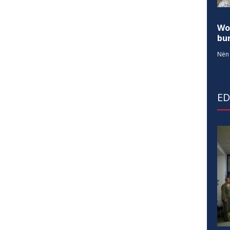
Wo
bur
Nën 
E