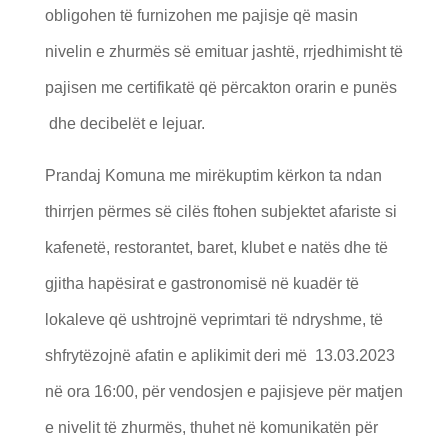
obligohen të furnizohen me pajisje që masin
nivelin e zhurmës së emituar jashtë, rrjedhimisht të
pajisen me certifikatë që përcakton orarin e punës
dhe decibelët e lejuar.
Prandaj Komuna me mirëkuptim kërkon ta ndan
thirrjen përmes së cilës ftohen subjektet afariste si
kafenetë, restorantet, baret, klubet e natës dhe të
gjitha hapësirat e gastronomisë në kuadër të
lokaleve që ushtrojnë veprimtari të ndryshme, të
shfrytëzojnë afatin e aplikimit deri më 13.03.2023
në ora 16:00, për vendosjen e pajisjeve për matjen
e nivelit të zhurmës, thuhet në komunikatën për