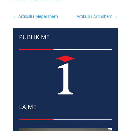
←
Artikulli i Mëparshëm
Artikulli i Ardhshëm
→
PUBLIKIME
LAJME