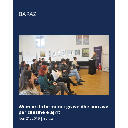
BARAZI
Womair: Informimi i grave dhe burrave
për cilësinë e ajrit
Nën 21, 2019
|
Barazi