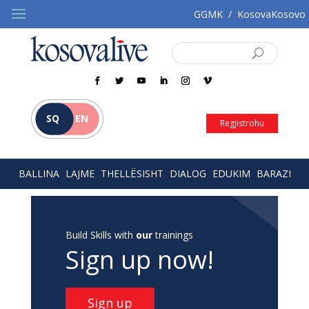
GGMK
/
KosovaKosovo
SQ
EN
Regjistrohu
BALLINA
LAJME
THELLËSISHT
DIALOG
EDUKIM
BARAZI
Build Skills with
our
trainings
Sign up now!
Sign up