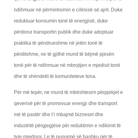
ndihmuar në përmirësimin e cilësisë së ajrit. Duke
reduktuar konsumin tonë të energjisë, duke
përdorur transportin publik dhe duke adoptuar
praktika të qëndrueshme në jetën tonë të
përditshme, ne të gjithë mund të bëjmë pjesën
tonë për të ndihmuar në mbrojtjen e mjedisit tonë
dhe të shëndetit të komuniteteve tona.
Për më tepër, ne mund të mbështesim përpjekjet e
qeverisë për të promovuar energji dhe transport
më të pastër dhe t’i mbajmë bizneset dhe
industritë përgjegjëse për reduktimin e ndikimit të
tyre mjedisor. Le të punojmë së bashku për të