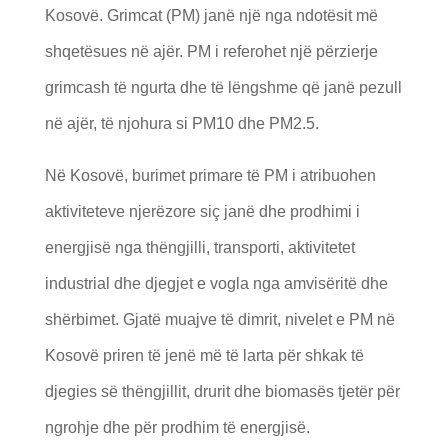
Kosovë. Grimcat (PM) janë një nga ndotësit më
shqetësues në ajër. PM i referohet një përzierje
grimcash të ngurta dhe të lëngshme që janë pezull
në ajër, të njohura si PM10 dhe PM2.5.
Në Kosovë, burimet primare të PM i atribuohen
aktiviteteve njerëzore siç janë dhe prodhimi i
energjisë nga thëngjilli, transporti, aktivitetet
industrial dhe djegjet e vogla nga amvisëritë dhe
shërbimet. Gjatë muajve të dimrit, nivelet e PM në
Kosovë priren të jenë më të larta për shkak të
djegies së thëngjillit, drurit dhe biomasës tjetër për
ngrohje dhe për prodhim të energjisë.