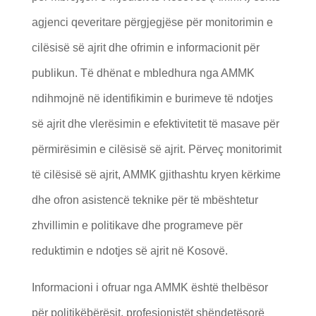
agjenci qeveritare përgjegjëse për monitorimin e
cilësisë së ajrit dhe ofrimin e informacionit për
publikun. Të dhënat e mbledhura nga AMMK
ndihmojnë në identifikimin e burimeve të ndotjes
së ajrit dhe vlerësimin e efektivitetit të masave për
përmirësimin e cilësisë së ajrit. Përveç monitorimit
të cilësisë së ajrit, AMMK gjithashtu kryen kërkime
dhe ofron asistencë teknike për të mbështetur
zhvillimin e politikave dhe programeve për
reduktimin e ndotjes së ajrit në Kosovë.
Informacioni i ofruar nga AMMK është thelbësor
për politikëbërësit, profesionistët shëndetësorë