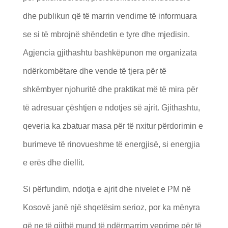
dhe publikun që të marrin vendime të informuara
se si të mbrojnë shëndetin e tyre dhe mjedisin.
Agjencia gjithashtu bashkëpunon me organizata
ndërkombëtare dhe vende të tjera për të
shkëmbyer njohuritë dhe praktikat më të mira për
të adresuar çështjen e ndotjes së ajrit. Gjithashtu,
qeveria ka zbatuar masa për të nxitur përdorimin e
burimeve të rinovueshme të energjisë, si energjia
e erës dhe diellit.
Si përfundim, ndotja e ajrit dhe nivelet e PM në
Kosovë janë një shqetësim serioz, por ka mënyra
që ne të gjithë mund të ndërmarrim veprime për të