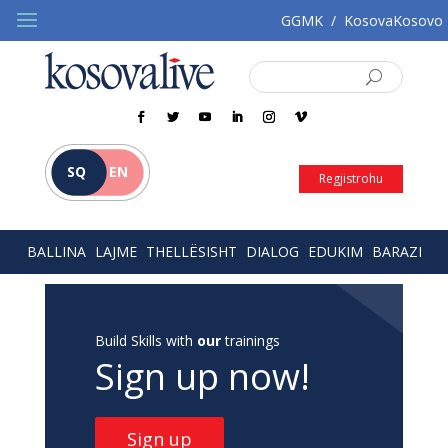
GGMK
/
KosovaKosovo
SQ
EN
Regjistrohu
BALLINA
LAJME
THELLËSISHT
DIALOG
EDUKIM
BARAZI
Build Skills with
our
trainings
Sign up now!
Sign up