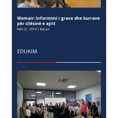
Womair: Informimi i grave dhe burrave
për cilësinë e ajrit
Nën 21, 2019
|
Barazi
EDUKIM