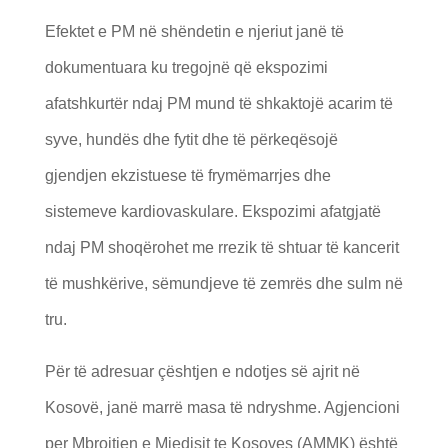
Efektet e PM në shëndetin e njeriut janë të
dokumentuara ku tregojnë që ekspozimi
afatshkurtër ndaj PM mund të shkaktojë acarim të
syve, hundës dhe fytit dhe të përkeqësojë
gjendjen ekzistuese të frymëmarrjes dhe
sistemeve kardiovaskulare. Ekspozimi afatgjatë
ndaj PM shoqërohet me rrezik të shtuar të kancerit
të mushkërive, sëmundjeve të zemrës dhe sulm në
tru.
Për të adresuar çështjen e ndotjes së ajrit në
Kosovë, janë marrë masa të ndryshme. Agjencioni
per Mbrojtjen e Mjedisit te Kosoves (AMMK) është