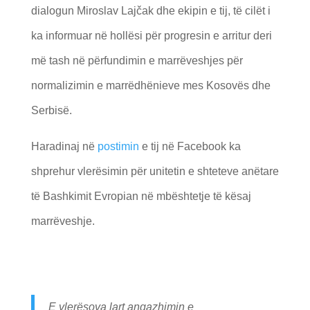
dialogun Miroslav Lajčak dhe ekipin e tij, të cilët i
ka informuar në hollësi për progresin e arritur deri
më tash në përfundimin e marrëveshjes për
normalizimin e marrëdhënieve mes Kosovës dhe
Serbisë.
Haradinaj në
postimin
e tij në Facebook ka
shprehur vlerësimin për unitetin e shteteve anëtare
të Bashkimit Evropian në mbështetje të kësaj
marrëveshje.
E vlerësova lart angazhimin e