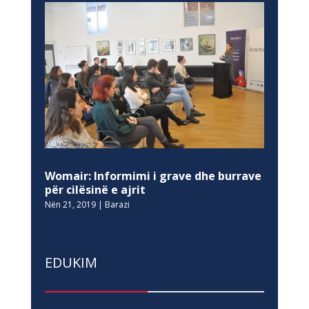
Womair: Informimi i grave dhe burrave
për cilësinë e ajrit
Nën 21, 2019
|
Barazi
EDUKIM