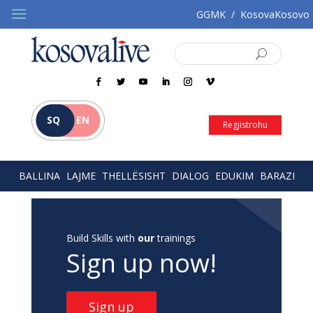
GGMK
/
KosovaKosovo
SQ
EN
Regjistrohu
BALLINA
LAJME
THELLËSISHT
DIALOG
EDUKIM
BARAZI
Build Skills with
our
trainings
Sign up now!
Sign up