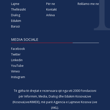
Lajme
Për ne
Reklamo me ne
Thellësisht
Kontakt
Dialog
Arkiva
Edukim
Barazi
MEDIA SOCIALE
Facebook
Twitter
Linkedin
YouTube
Vimeo
Instagram
Të gjitha të drejtat e rezervuara që nga viti 2000 Fondacioni
për Informim, Media, Dialog dhe Edukim KosovaLive
(KosovaLive/KIMDE), më parë Agjencia e Lajmeve Kosova Live
(AKL).